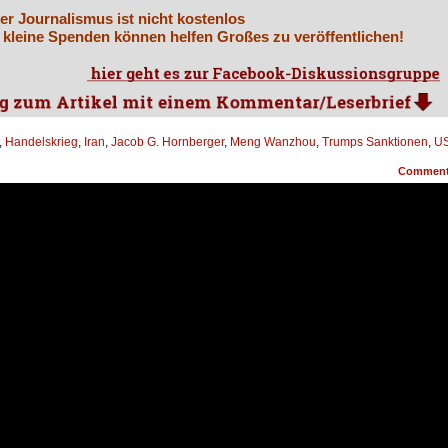
er Journalismus ist nicht kostenlos
 kleine Spenden können helfen Großes zu veröffentlichen!
,
Handelskrieg
,
Iran
,
Jacob G. Hornberger
,
Meng Wanzhou
,
Trumps Sanktionen
,
US
Commen