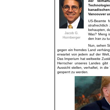
der Verhaf
Technologie
kanadischen
Vancouver u
US-Beamte fo
strafrechtlic
behaupten, da
Jacob G.
Was? Meng is
Hornberger
den Iran zu t
Nun, sehen Si
gegen ein fremdes Land verhängt, 
erwartet von jedem auf der Welt,
Das Imperium hat weltweite Zustän
Herrscher unseres Landes gibt 
Aussicht stellen, verhaftet, in d
gesperrt zu werden.