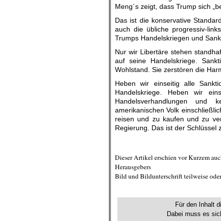
Meng´s zeigt, dass Trump sich „bes
Das ist die konservative Standard
auch die übliche progressiv-links
Trumps Handelskriegen und Sankt
Nur wir Libertäre stehen standha
auf seine Handelskriege. Sankt
Wohlstand. Sie zerstören die Har
Heben wir einseitig alle Sank
Handelskriege. Heben wir ein
Handelsverhandlungen und k
amerikanischen Volk einschließlic
reisen und zu kaufen und zu verk
Regierung. Das ist der Schlüssel 
.
Dieser Artikel erschien vor Kurzem au
Herausgebers
Bild und Bildunterschrift teilweise od
.
Für den Inhalt d
Dabei muss es sich