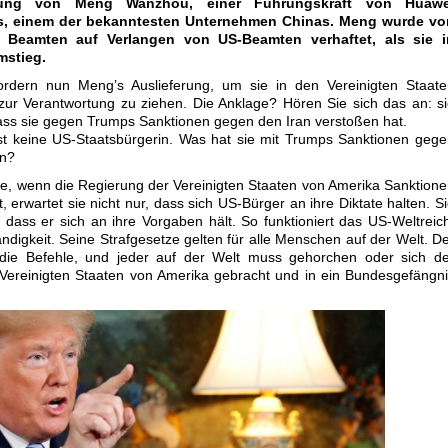
tung von Meng Wanzhou, einer Führungskraft von Huawe
s, einem der bekanntesten Unternehmen Chinas. Meng wurde vo
 Beamten auf Verlangen von US-Beamten verhaftet, als sie i
mstieg.
rdern nun Meng’s Auslieferung, um sie in den Vereinigten Staate
h zur Verantwortung zu ziehen. Die Anklage? Hören Sie sich das an: s
ss sie gegen Trumps Sanktionen gegen den Iran verstoßen hat.
t keine US-Staatsbürgerin. Was hat sie mit Trumps Sanktionen geg
un?
e, wenn die Regierung der Vereinigten Staaten von Amerika Sanktion
erwartet sie nicht nur, dass sich US-Bürger an ihre Diktate halten. S
 dass er sich an ihre Vorgaben hält. So funktioniert das US-Weltreic
digkeit. Seine Strafgesetze gelten für alle Menschen auf der Welt. D
die Befehle, und jeder auf der Welt muss gehorchen oder sich de
ie Vereinigten Staaten von Amerika gebracht und in ein Bundesgefängn