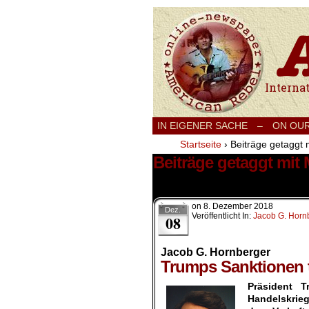
International
IN EIGENER SACHE
–
ON OU
Startseite
›
Beiträge getaggt
Beiträge getaggt mi
1 Ergebnis.
on
8. Dezember 2018
Dez.
Veröffentlicht In:
Jacob G. Horn
08
Jacob G. Hornberger
Trumps Sanktionen t
Präsident 
Handelskrie