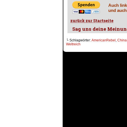
Auch link
und auch
└ Schlagwörter:
AmericanRebel
,
China
Weltreich