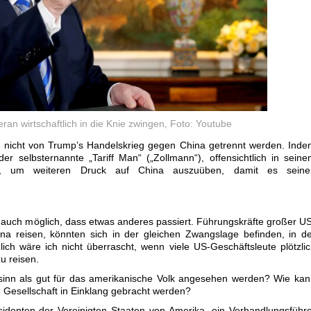
eran wirtschaftlich in die Knie zwingen, Foto: Youtube
h nicht von Trump’s Handelskrieg gegen China getrennt werden. Ind
er selbsternannte „Tariff Man“ („Zollmann“), offensichtlich in sein
uf, um weiteren Druck auf China auszuüben, damit es seine
t auch möglich, dass etwas anderes passiert. Führungskräfte großer U
na reisen, könnten sich in der gleichen Zwangslage befinden, in d
lich wäre ich nicht überrascht, wenn viele US-Geschäftsleute plötzli
u reisen.
sinn als gut für das amerikanische Volk angesehen werden? Wie ka
en Gesellschaft in Einklang gebracht werden?
sidenten der Vereinigten Staaten von Amerika, ein Verhandlungsführ