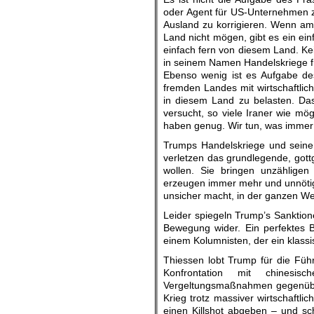
oder Agent für US-Unternehmen z
Ausland zu korrigieren. Wenn am
Land nicht mögen, gibt es ein ein
einfach fern von diesem Land. K
in seinem Namen Handelskriege f
Ebenso wenig ist es Aufgabe des
fremden Landes mit wirtschaftlic
in diesem Land zu belasten. Da
versucht, so viele Iraner wie mög
haben genug. Wir tun, was immer d
Trumps Handelskriege und seine S
verletzen das grundlegende, got
wollen. Sie bringen unzählige
erzeugen immer mehr und unnötig
unsicher macht, in der ganzen Wel
Leider spiegeln Trump’s Sanktio
Bewegung wider. Ein perfektes B
einem Kolumnisten, der ein klassis
Thiessen lobt Trump für die Füh
Konfrontation mit chinesis
Vergeltungsmaßnahmen gegenüber
Krieg trotz massiver wirtschaftlic
einen Killshot abgeben – und sch