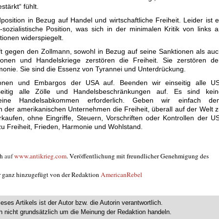
tärkt“ fühlt.
position in Bezug auf Handel und wirtschaftliche Freiheit. Leider ist 
-sozialistische Position, was sich in der minimalen Kritik von links 
ionen widerspiegelt.
ft gegen den Zollmann, sowohl in Bezug auf seine Sanktionen als au
ionen und Handelskriege zerstören die Freiheit. Sie zerstören de
monie. Sie sind die Essenz von Tyrannei und Unterdrückung.
tionen und Embargos der USA auf. Beenden wir einseitig alle US
seitig alle Zölle und Handelsbeschränkungen auf. Es sind kein
eine Handelsabkommen erforderlich. Geben wir einfach de
h der amerikanischen Unternehmen die Freiheit, überall auf der Welt 
aufen, ohne Eingriffe, Steuern, Vorschriften oder Kontrollen der U
zu Freiheit, Frieden, Harmonie und Wohlstand.
ch
auf
www.antikrieg.com
. Veröffentlichung mit freundlicher Genehmigung des
er ganz hinzugefügt von der Redaktion
AmericanRebel
ieses Artikels ist der Autor bzw. die Autorin verantwortlich.
 nicht grundsätzlich um die Meinung der Redaktion handeln.