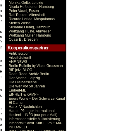
Monika Oette, Leipzig
im
Nicola Hofediener, Hamburg
en
Peter Vauel, Essen
Ralf Ripken, Altenstadt
ch
Ricardo Lerida, Maspalomas
er
Steffen Weise
Susanne Fiebig, Hamburg
es
Wolfgang Huste, Ahrweiler
Wolfgang Müller, Hamburg
ls
Quasi B., Dresden
Er
ir
Kooperationspartner
Antikrieg.com
Arbeit-Zukunft
ie
ANF NEWS
ie
Berlin Bulletin by Victor Grossman
BIP jetzt BLOG
e
Dean-Reed-Archiv-Berlin
er
Der Stachel Leipzig
Die Freiheitsliebe
Die Welt vor 50 Jahren
en
Einheit-ML
EINHEIT & KAMPF
n,
Egers Worte – Der Schwarze Kanal
El Cantor
Hartz-IV-Nachrichten
er
Harald Pflueger international
r
Hosteni – INFO (nur per eMail)
en
Informationsstelle Militarisierung
Infoportal f. antif. Kult. u. Polit. M/P
te
INFO-WELT
ng