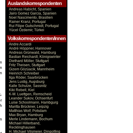
Auslandskorrespondenten
Andreas Habicht, Spanien
Jairo Gomez Garcia, Spanien
Noel Nascimento, Brasilien
Rainer Kranz, Portugal
Rui Filipe Gutschmidt, Portugal
Yücel Özdemir, Türkei
Volkskorrespondenten/innen
Andre Accardi
André Höppner, Hannover
Andreas Grünwald, Hamburg
Bastian Reichardt, Königswinter
Diethard Möller, Stuttgart
em
Fritz Theisen, Stuttgart
em
Gizem Gözüacik, Mannheim
n
Heinrich Schreiber
Ilga Röder, Saarbrücken
Jens Lustig, Augsburg
Kalle Schulze, Sassnitz
Kiki Rebell, Kiel
K-M. Luettgen, Remscheid
S-
Leander Sukov, Ochsenfurt
er
Luise Schoolmann, Hambgurg
ch
Maritta Brückner, Leipzig
Matthias Wolf, Potsdam
Max Bryan, Hamburg
nn
Merle Lindemann, Bochum
Michael Hillerband,
Recklinghausen
H. Michael Vilsmeier, Dingolfing
er