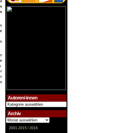
i
n
n
n
ie
en
en
ie
h.
er
r
is
Autoren/-innen
Autoren/-
innen
Archiv
Archiv
2001-2015 /
2016