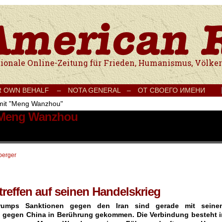
e Onlinezeitung für Frieden, Humanismus, Völkerverständigung und Kul
R OWN BEHALF –
NOTA GENERAL –
ОТ СВОЕГО ИМЕНИ
 mit "Meng Wanzhou"
t Meng Wanzhou
berger
reffen auf seinen Handelskrieg
Trumps Sanktionen gegen den Iran sind gerade mit seine
g gegen China in Berührung gekommen. Die Verbindung besteht i