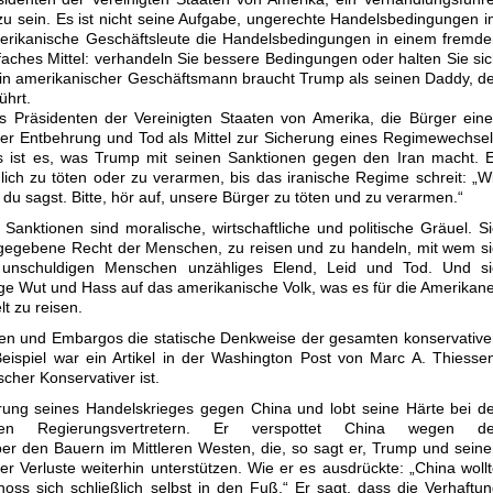
u sein. Es ist nicht seine Aufgabe, ungerechte Handelsbedingungen 
erikanische Geschäftsleute die Handelsbedingungen in einem fremd
faches Mittel: verhandeln Sie bessere Bedingungen oder halten Sie si
ein amerikanischer Geschäftsmann braucht Trump als seinen Daddy, d
ührt.
 Präsidenten der Vereinigten Staaten von Amerika, die Bürger ein
her Entbehrung und Tod als Mittel zur Sicherung eines Regimewechse
s ist es, was Trump mit seinen Sanktionen gegen den Iran macht. 
lich zu töten oder zu verarmen, bis das iranische Regime schreit: „W
u sagst. Bitte, hör auf, unsere Bürger zu töten und zu verarmen.“
anktionen sind moralische, wirtschaftliche und politische Gräuel. S
tgegebene Recht der Menschen, zu reisen und zu handeln, mit wem s
n unschuldigen Menschen unzähliges Elend, Leid und Tod. Und si
e Wut und Hass auf das amerikanische Volk, was es für die Amerikan
t zu reisen.
nen und Embargos die statische Denkweise der gesamten konservativ
eispiel war ein Artikel in der Washington Post von Marc A. Thiesse
cher Konservativer ist.
rung seines Handelskrieges gegen China und lobt seine Härte bei d
chen Regierungsvertretern. Er verspottet China wegen de
 den Bauern im Mittleren Westen, die, so sagt er, Trump und sein
her Verluste weiterhin unterstützen. Wie er es ausdrückte: „China woll
oss sich schließlich selbst in den Fuß.“ Er sagt, dass die Verhaftu