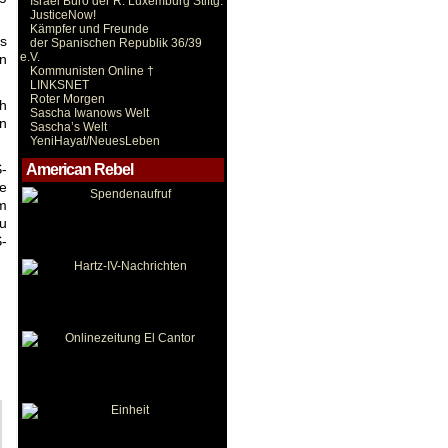
Israel Büro der R. Luxemburg Stiftg.
JusticeNow!
Kämpfer und Freunde
es
der Spanischen Republik 36/39
e.V.
an
Kommunisten Online †
LINKSNET
Roter Morgen
ch
Sascha Iwanows Welt
n
Sascha’s Welt
YeniHayat/NeuesLeben
-
American Rebel
e
m
zu
S-