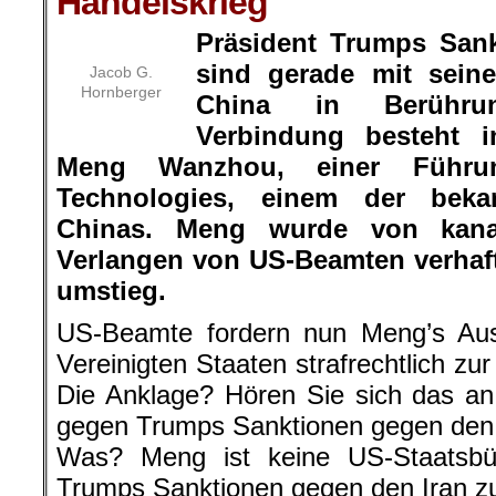
Handelskrieg
Präsident Trumps San
sind gerade mit sein
Jacob G.
Hornberger
China in Berühr
Verbindung besteht 
Meng Wanzhou, einer Führun
Technologies, einem der beka
Chinas. Meng wurde von kana
Verlangen von US-Beamten verhafte
umstieg.
US-Beamte fordern nun Meng’s Ausl
Vereinigten Staaten strafrechtlich zu
Die Anklage? Hören Sie sich das an
gegen Trumps Sanktionen gegen den 
Was? Meng ist keine US-Staatsbü
Trumps Sanktionen gegen den Iran z