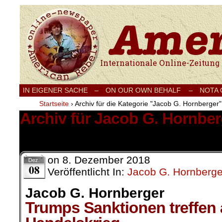
Internationale Onlinezeitung für Frieden
IN EIGENER SACHE
–
ON OUR OWN BEHALF –
NOTA
Startseite
›
Archiv für die Kategorie "Jacob G. Hornberger"
Archiv für Jacob G. Hornber
1 Ergebnis.
on
8. Dezember 2018
Dez.
08
Veröffentlicht In:
Jacob G. Hornberge
Jacob G. Hornberger
Trumps Sanktionen treffen 