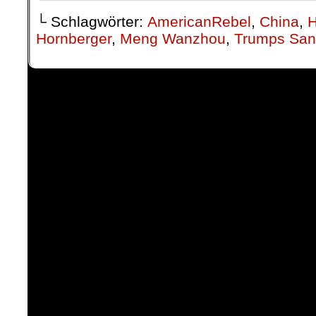
└ Schlagwörter:
AmericanRebel
,
China
,
H
Hornberger
,
Meng Wanzhou
,
Trumps San