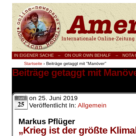
Internationale Onlinezeitung für Frieden
IN EIGENER SACHE
–
ON OUR OWN BEHALF –
NOTA
Startseite
›
Beiträge getaggt mit "Manöver"
Beiträge getaggt mit Manöv
5 Ergebnisse.
on
25. Juni 2019
Juni
25
Veröffentlicht In:
Allgemein
Markus Pflüger
„Krieg ist der größte Klimak