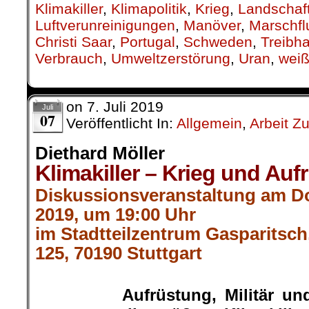
Klimakiller
,
Klimapolitik
,
Krieg
,
Landschaf
Luftverunreinigungen
,
Manöver
,
Marschfl
Christi Saar
,
Portugal
,
Schweden
,
Treibh
Verbrauch
,
Umweltzerstörung
,
Uran
,
weiß
on
7. Juli 2019
Juli
07
Veröffentlicht In:
Allgemein
,
Arbeit Z
Diethard Möller
Klimakiller – Krieg und Auf
Diskussionsveranstaltung am Do
2019, um 19:00 Uhr
im Stadtteilzentrum Gasparitsc
125, 70190 Stuttgart
.
Aufrüstung, Militär un