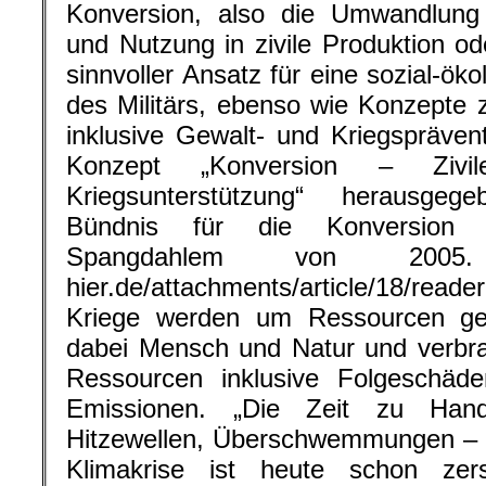
Konversion, also die Umwandlung m
und Nutzung in zivile Produktion od
sinnvoller Ansatz für eine sozial-ök
des Militärs, ebenso wie Konzepte zi
inklusive Gewalt- und Kriegsprävent
Konzept „Konversion – Zivile
Kriegsunterstützung“ herausge
Bündnis für die Konversion d
Spangdahlem von 2005. (w
hier.de/attachments/article/18/reade
Kriege werden um Ressourcen gef
dabei Mensch und Natur und verbra
Ressourcen inklusive Folgeschäde
Emissionen. „Die Zeit zu Hande
Hitzewellen, Überschwemmungen – w
Klimakrise ist heute schon zerst