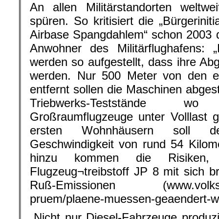
An allen Militärstandorten weltwe
spüren. So kritisiert die „Bürgerini
Airbase Spangdahlem“ schon 2003 d
Anwohner des Militärflughafens: 
werden so aufgestellt, dass ihre Ab
werden. Nur 500 Meter von den er
entfernt sollen die Maschinen abges
Triebwerks-Teststände w
Großraumflugzeuge unter Volllast 
ersten Wohnhäusern soll de
Geschwindigkeit von rund 54 Kilom
hinzu kommen die Risiken, 
Flugzeug¬treibstoff JP 8 mit sich b
Ruß-Emissionen (www.volksfreu
pruem/plaene-muessen-geaendert-w
„Nicht nur Diesel-Fahrzeuge produz