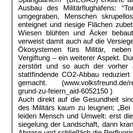
Ausbau des Militärflughafens: “
umgegraben, Menschen skrupell
enteignet und riesige Flächen zubeto
Wiesen blühten und Äcker bebau
verweist damit auch auf die Versieg
Ökosystemen fürs Militär, nebe
Vergiftung – ein weiterer Aspekt. Du
zerstört und so auch der vorher 
stattfindende CO2-Abbau reduziert
gemacht. (www.volksfreund.de/reg
grund-zu-feiern_aid-6052150 )
Auch direkt auf die Gesundheit si
des Militärs kaum zu leugnen; „Bei a
leiden Mensch und Umwelt: erst di
siegelung der Landschaft, dann kr
Abgase und schließlich die Perfluor