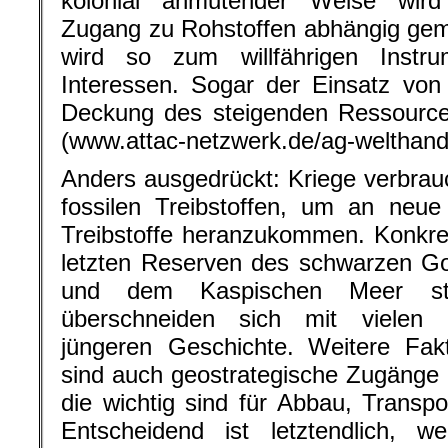
kolonial anmutender Weise wird
Zugang zu Rohstoffen abhängig gema
wird so zum willfährigen Instrume
Interessen. Sogar der Einsatz von m
Deckung des steigenden Ressourcen
(www.attac-netzwerk.de/ag-welthande
Anders ausgedrückt: Kriege verbr
fossilen Treibstoffen, um an neue
Treibstoffe heranzukommen. Konkret
letzten Reserven des schwarzen Go
und dem Kaspischen Meer str
überschneiden sich mit vielen 
jüngeren Geschichte. Weitere Fakt
sind auch geostrategische Zugänge 
die wichtig sind für Abbau, Transpo
Entscheidend ist letztendlich, w