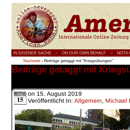
Internationale Onlinezeitung für Frieden
IN EIGENER SACHE
–
ON OUR OWN BEHALF –
NOTA
Startseite
›
Beiträge getaggt mit "Kriegsübungen"
Beiträge getaggt mit Krieg
3 Ergebnisse.
on
15. August 2019
Aug.
15
Veröffentlicht In:
Allgemein
,
Michael 