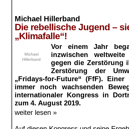
.
Michael Hillerband
Die rebellische Jugend – sie
„Klimafalle“!
.
Vor einem Jahr beg
inzwischen weltweit
Michael
Hillerband
gegen die Zerstörung i
Zerstörung der Umw
„Fridays-for-Future“ (FfF). Eine
immer noch wachsenden Beweg
internationaler Kongress in Dor
zum 4. August 2019.
weiter lesen »
Auf diesen Kongress und seine Ergeb