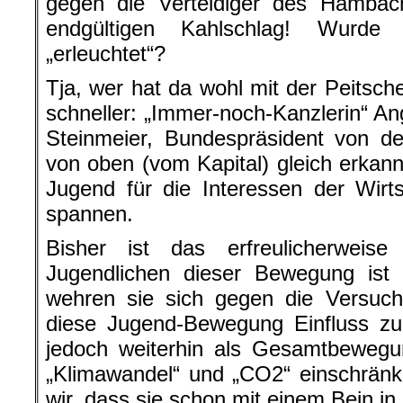
gegen die Verteidiger des Hambac
endgültigen Kahlschlag! Wurd
„erleuchtet“?
Tja, wer hat da wohl mit der Peitsc
schneller: „Immer-noch-Kanzlerin“ A
Steinmeier, Bundespräsident von 
von oben (vom Kapital) gleich erkann
Jugend für die Interessen der Wirt
spannen.
Bisher ist das erfreulicherweise
Jugendlichen dieser Bewegung is
wehren sie sich gegen die Versuch
diese Jugend-Bewegung Einfluss z
jedoch weiterhin als Gesamtbewegu
„Klimawandel“ und „CO2“ einschränk
wir, dass sie schon mit einem Bein in 