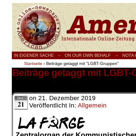
Internationale Onlinezeitung für Frieden
IN EIGENER SACHE
–
ON OUR OWN BEHALF –
NOTA
Startseite
›
Beiträge getaggt mit "LGBT-Gruppen"
Beiträge getaggt mit LGBT
1 Ergebnis.
on
21. Dezember 2019
Dez.
21
Veröffentlicht In:
Allgemein
.
Zentralorgan der Kommunistische