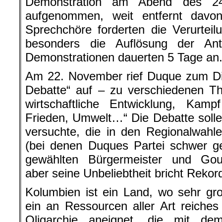
Demonstration am Abend des 24-
aufgenommen, weit entfernt davon
Sprechchöre forderten die Verurteil
besonders die Auflösung der Anti
Demonstrationen dauerten 5 Tage an
Am 22. November rief Duque zum Dia
Debatte“ auf – zu verschiedenen T
wirtschaftliche Entwicklung, Kamp
Frieden, Umwelt…“ Die Debatte soll
versuchte, die in den Regionalwah
(bei denen Duques Partei schwer g
gewählten Bürgermeister und Gou
aber seine Unbeliebtheit bricht Rekor
Kolumbien ist ein Land, wo sehr gro
ein an Ressourcen aller Art reiches
Oligarchie aneignet, die mit de