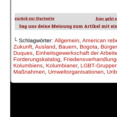
└ Schlagwörter:
Allgemein
,
American reb
Zukunft
,
Ausland
,
Bauern
,
Bogota
,
Bürger
Duques
,
Einheitsgewerkschaft der Arbeit
Forderungskatalog
,
Friedensverhandlun
Kolumbiens
,
Kolumbianer
,
LGBT-Gruppe
Maßnahmen
,
Umweltorganisationen
,
Uri