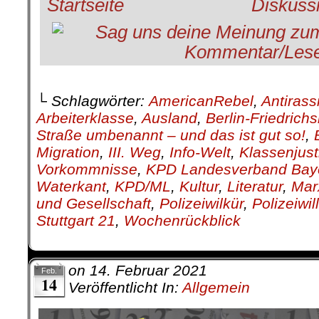
└ Schlagwörter:
AmericanRebel
,
Antirass
Arbeiterklasse
,
Ausland
,
Berlin-Friedrich
Straße umbenannt – und das ist gut so!
,
Migration
,
III. Weg
,
Info-Welt
,
Klassenjust
Vorkommnisse
,
KPD Landesverband Bay
Waterkant
,
KPD/ML
,
Kultur
,
Literatur
,
Mar
und Gesellschaft
,
Polizeiwilkür
,
Polizeiwil
Stuttgart 21
,
Wochenrückblick
on
14. Februar 2021
Feb.
14
Veröffentlicht In:
Allgemein