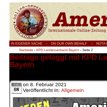
Internationale Onlinezeitung für Frieden
IN EIGENER SACHE
–
ON OUR OWN BEHALF –
NOTA
Startseite
›
KPD Landesverband Bayern
›
Seite 2
Beiträge getaggt mit KPD 
Bayern
21 Ergebnisse.
on
8. Februar 2021
Feb.
08
Veröffentlicht In:
Allgemein