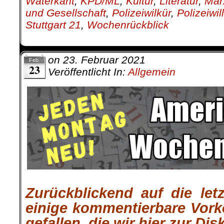
Waterkant
,
KPD/ML
,
Kultur
,
Literatur
,
Mar
und Gesellschaft
,
Polizeiwilkür
,
Polizeiwil
Stuttgart 21
,
Wochenrückblick
on
23. Februar 2021
Feb.
23
Veröffentlicht In:
Allgemein
Zurückblickend auf die let
einige kommentierbare Vor
gefallen, die wir hier zur Dis