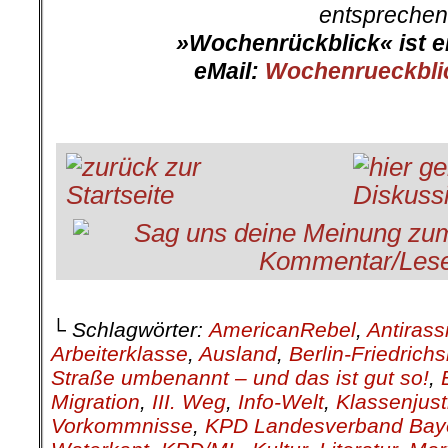
entsprechen
»Wochenrückblick« ist e
eMail:
Wochenrueckbli
└ Schlagwörter:
AmericanRebel
,
Antirass
Arbeiterklasse
,
Ausland
,
Berlin-Friedrich
Straße umbenannt – und das ist gut so!
,
Migration
,
III. Weg
,
Info-Welt
,
Klassenjust
Vorkommnisse
,
KPD Landesverband Bay