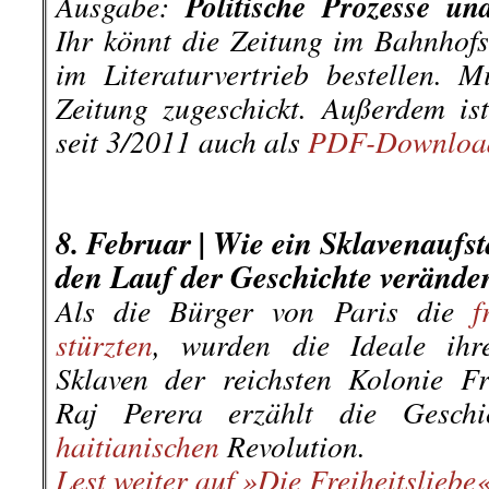
Ausgabe:
Politische Prozesse un
Ihr könnt die Zeitung im Bahnhof
im Literaturvertrieb bestellen. 
Zeitung zugeschickt. Außerdem is
seit 3/2011 auch als
PDF-Downloa
.
.
8. Februar |
Wie ein Sklavenaufst
den Lauf der Geschichte verände
Als die Bürger von Paris die
f
stürzten
, wurden die Ideale ihr
Sklaven der reichsten Kolonie F
Raj Perera erzählt die Geschic
haitianischen
Revolution.
Lest weiter auf »Die Freiheitsliebe