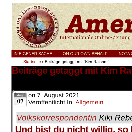
Internationale Onlinezeitung für Frieden
IN EIGENER SACHE
–
ON OUR OWN BEHALF –
NOTA
Startseite
›
Beiträge getaggt mit "Kim Raisner"
Beiträge getaggt mit Kim Ra
1 Ergebnis.
on
7. August 2021
Aug.
07
Veröffentlicht In:
Allgemein
Volkskorrespondentin
Kiki Rebe
Und bist du nicht willig, so