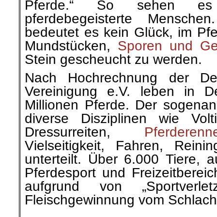
Pferde.“ So sehen es 
pferdebegeisterte Mensche
bedeutet es kein Glück, im Pfe
Mundstücken,
Sporen und Ge
Stein gescheucht zu werden.
Nach Hochrechnung der Deut
Vereinigung e.V. leben in D
Millionen Pferde. Der sogenann
diverse Disziplinen wie Volti
Dressurreiten,
Pferderenn
Vielseitigkeit, Fahren, Reini
unterteilt. Über 6.000 Tiere,
Pferdesport und Freizeitberei
aufgrund von „Sportverle
Fleischgewinnung vom Schlacht
.