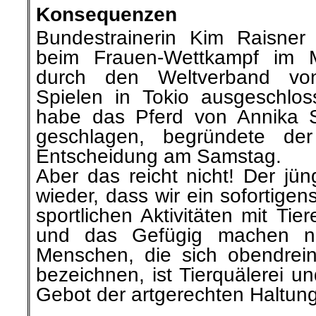
Konsequenzen
Bundestrainerin Kim
Raisner
i
beim Frauen-Wettkampf im
durch
den Weltverband von
Spielen in
Tokio ausgeschlos
habe das Pferd von Annika
geschlagen, begründete der
Entscheidung am Samstag.
Aber das reicht nicht! Der jün
wieder,
dass
wir ein
sofortigen
sportlichen Aktivitäten mit Ti
und das
Gefügig
machen na
Menschen, die sich obendrei
bezeichnen, ist Tierquälerei u
Gebot der artgerechten Haltung
.