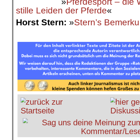
»
Pferdesport – die 
stille Leiden der Pferde
«
Horst Stern:
»
Stern’s Bemerku
.