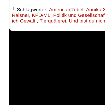
└ Schlagwörter:
AmericanRebel
,
Annika 
Raisner
,
KPD/ML
,
Politik und Gesellschaf
ich Gewalt!
,
Tierquälerei
,
Und bist du nicht