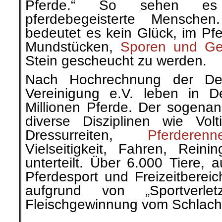
Pferde.“ So sehen es 
pferdebegeisterte Mensche
bedeutet es kein Glück, im Pfe
Mundstücken,
Sporen und Ge
Stein gescheucht zu werden.
Nach Hochrechnung der Deut
Vereinigung e.V. leben in D
Millionen Pferde. Der sogenann
diverse Disziplinen wie Volti
Dressurreiten,
Pferderenn
Vielseitigkeit, Fahren, Reini
unterteilt. Über 6.000 Tiere,
Pferdesport und Freizeitberei
aufgrund von „Sportverle
Fleischgewinnung vom Schlacht
.