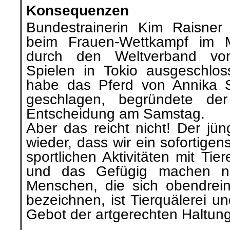
Konsequenzen
Bundestrainerin Kim
Raisner
i
beim Frauen-Wettkampf im
durch
den Weltverband von
Spielen in
Tokio ausgeschlos
habe das Pferd von Annika
geschlagen, begründete der
Entscheidung am Samstag.
Aber das reicht nicht! Der jün
wieder,
dass
wir ein
sofortigen
sportlichen Aktivitäten mit Ti
und das
Gefügig
machen na
Menschen, die sich obendrei
bezeichnen, ist Tierquälerei u
Gebot der artgerechten Haltung
.