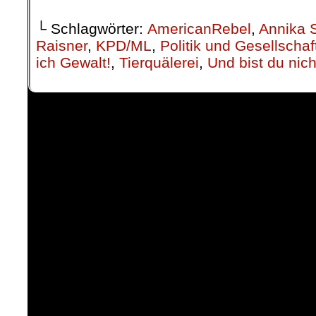
└ Schlagwörter:
AmericanRebel
,
Annika 
Raisner
,
KPD/ML
,
Politik und Gesellschaf
ich Gewalt!
,
Tierquälerei
,
Und bist du nicht