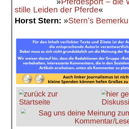
»
Pferdesport – die 
stille Leiden der Pferde
«
Horst Stern:
»
Stern’s Bemerku
.