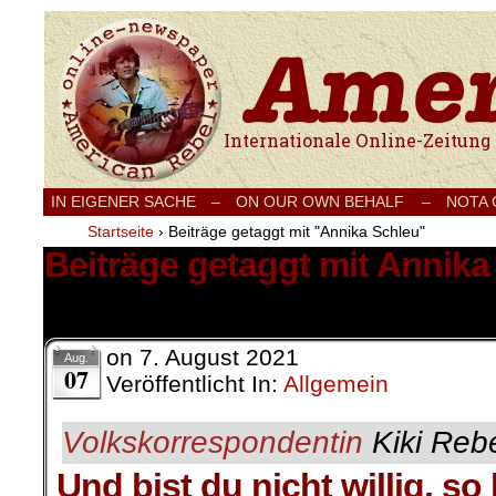
Internationale Onlinezeitung für Frieden
IN EIGENER SACHE
–
ON OUR OWN BEHALF –
NOTA
Startseite
›
Beiträge getaggt mit "Annika Schleu"
Beiträge getaggt mit Annika
1 Ergebnis.
on
7. August 2021
Aug.
07
Veröffentlicht In:
Allgemein
Volkskorrespondentin
Kiki Rebe
Und bist du nicht willig, so