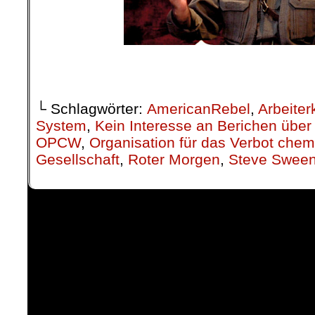
.
└ Schlagwörter:
AmericanRebel
,
Arbeiter
System
,
Kein Interesse an Berichen über
OPCW
,
Organisation für das Verbot che
Gesellschaft
,
Roter Morgen
,
Steve Swee