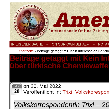
Internationale Onlinezeitung für Frieden
IN EIGENER SACHE
–
ON OUR OWN BEHALF –
NOTA
Startseite
›
Beiträge getaggt mit "Kein Interesse an Beric
Beiträge getaggt mit Kein I
über türkische Chemiewaff
1 Ergebnis.
on
20. Mai 2022
Mai
20
Veröffentlicht In:
Trixi
,
Volkskorespo
Volkskorrespondentin Trixi – 2