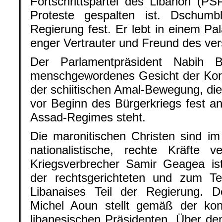
Fortschrittspartei des Libanon (PS
Proteste gespalten ist. Dschumb
Regierung fest. Er lebt in einem Pal
enger Vertrauter und Freund des vers
Der Parlamentpräsident Nabih Be
menschgewordenes Gesicht der Korru
der schiitischen Amal-Bewegung, die
vor Beginn des Bürgerkriegs fest an
Assad-Regimes steht.
Die maronitischen Christen sind i
nationalistische, rechte Kräfte ve
Kriegsverbrecher Samir Geagea ist
der rechtsgerichteten und zum Tei
Libanaises Teil der Regierung. De
Michel Aoun stellt gemäß der konf
libanesischen Präsidenten. Über d