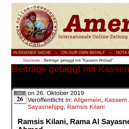
Internationale Onlinezeitung für Frieden
IN EIGENER SACHE
–
ON OUR OWN BEHALF –
NOTA
Startseite
›
Beiträge getaggt mit "Kassem Ahmad"
Beiträge getaggt mit Kass
1 Ergebnis.
on
26. Oktober 2019
Okt.
26
Veröffentlicht In:
Allgemein
,
Kassem
Sayasnehjpg
,
Ramsis Kilani
Ramsis Kilani, Rama Al Sayasn