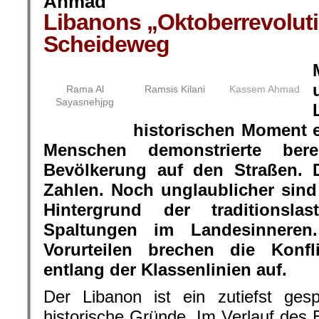
Ahmad
Libanons „Oktoberrevolut
Scheideweg
Rama Al
Ramsis Kilani
Kassem Ahmad
Sayasnehjpg
historischen Moment er
Menschen demonstrierte bere
Bevölkerung auf den Straßen. 
Zahlen. Noch unglaublicher sin
Hintergrund der traditionslas
Spaltungen im Landesinneren.
Vorurteilen brechen die Kon
entlang der Klassenlinien auf.
Der Libanon ist ein zutiefst ges
historische Gründe. Im Verlauf des E