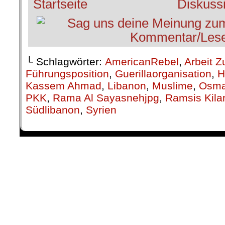
└ Schlagwörter:
AmericanRebel
,
Arbeit Z
Führungsposition
,
Guerillaorganisation
,
H
Kassem Ahmad
,
Libanon
,
Muslime
,
Osma
PKK
,
Rama Al Sayasnehjpg
,
Ramsis Kila
Südlibanon
,
Syrien