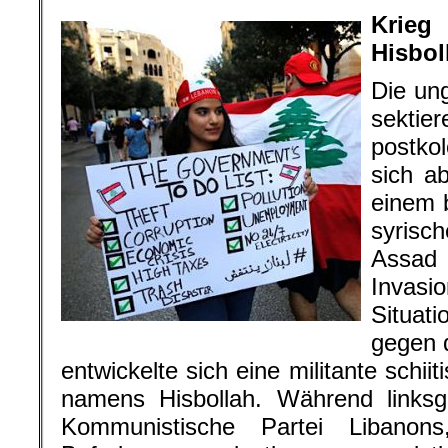
Krie
Hisbol
Die ung
sektie
postkol
sich ab
einem b
syrisch
Assad
Invas
Situat
gegen d
entwickelte sich eine militante schiit
namens Hisbollah. Während linksge
Kommunistische Partei Libanons