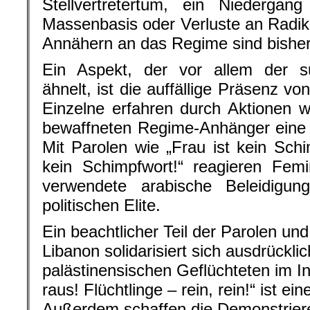
Stellvertretertum, ein Niedergan
Massenbasis oder Verluste an Radika
Annähern an das Regime sind bisher
Ein Aspekt, der vor allem der s
ähnelt, ist die auffällige Präsenz v
Einzelne erfahren durch Aktionen w
bewaffneten Regime-Anhänger eine r
Mit Parolen wie „Frau ist kein Schi
kein Schimpfwort!“ reagieren Femi
verwendete arabische Beleidigun
politischen Elite.
Ein beachtlicher Teil der Parolen un
Libanon solidarisiert sich ausdrückli
palästinensischen Geflüchteten im In
raus! Flüchtlinge – rein, rein!“ ist ei
Außerdem schaffen die Demonstrie