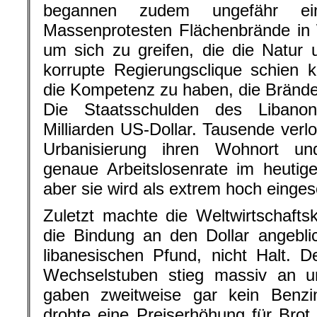
begannen zudem ungefähr e
Massenprotesten Flächenbrände in
um sich zu greifen, die die Natur 
korrupte Regierungsclique schien k
die Kompetenz zu haben, die Brände
Die Staatsschulden des Libano
Milliarden US-Dollar. Tausende verlo
Urbanisierung ihren Wohnort un
genaue Arbeitslosenrate im heutig
aber sie wird als extrem hoch einges
Zuletzt machte die Weltwirtschafts
die Bindung an den Dollar angebli
libanesischen Pfund, nicht Halt. 
Wechselstuben stieg massiv an u
gaben zweitweise gar kein Benz
drohte eine Preiserhöhung für Bro