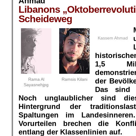
Ahmad
Libanons „Oktoberrevolut
Scheideweg
Kassem Ahmad
historisch
1,5 Mil
demonstrier
Rama Al
Ramsis Kilani
der Bevölk
Sayasnehjpg
Das sind 
Noch unglaublicher sind di
Hintergrund der traditionslas
Spaltungen im Landesinneren.
Vorurteilen brechen die Kon
entlang der Klassenlinien auf.