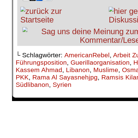
└ Schlagwörter:
AmericanRebel
,
Arbeit Z
Führungsposition
,
Guerillaorganisation
,
H
Kassem Ahmad
,
Libanon
,
Muslime
,
Osma
PKK
,
Rama Al Sayasnehjpg
,
Ramsis Kila
Südlibanon
,
Syrien