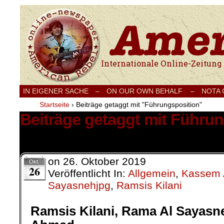
Internationale Onlinezeitung für Frieden
IN EIGENER SACHE
–
ON OUR OWN BEHALF –
NOTA
Startseite
›
Beiträge getaggt mit "Führungsposition"
Beiträge getaggt mit Führu
1 Ergebnis.
on
26. Oktober 2019
Okt.
26
Veröffentlicht In:
Allgemein
,
Kassem
Sayasnehjpg
,
Ramsis Kilani
Ramsis Kilani, Rama Al Sayasn