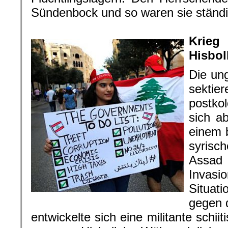
Sündenbock und so waren sie ständ
.
Krie
Hisbol
Die ung
sektie
postkol
sich ab
einem b
syrisch
Assad
Invas
Situat
gegen d
entwickelte sich eine militante schiit