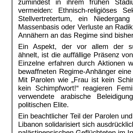
zumindest in ihrem frühen Stadiu
vermeiden: Ethnisch-religiöses Sekt
Stellvertretertum, ein Niedergan
Massenbasis oder Verluste an Radika
Annähern an das Regime sind bisher
Ein Aspekt, der vor allem der s
ähnelt, ist die auffällige Präsenz v
Einzelne erfahren durch Aktionen w
bewaffneten Regime-Anhänger eine r
Mit Parolen wie „Frau ist kein Schi
kein Schimpfwort!“ reagieren Femi
verwendete arabische Beleidigun
politischen Elite.
Ein beachtlicher Teil der Parolen un
Libanon solidarisiert sich ausdrückli
palästinensischen Geflüchteten im In