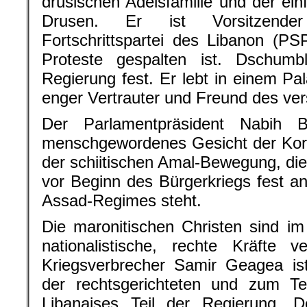
drusischen Adelsfamilie und der einf
Drusen. Er ist Vorsitzender
Fortschrittspartei des Libanon (PS
Proteste gespalten ist. Dschumb
Regierung fest. Er lebt in einem Pal
enger Vertrauter und Freund des vers
Der Parlamentpräsident Nabih Be
menschgewordenes Gesicht der Korru
der schiitischen Amal-Bewegung, die
vor Beginn des Bürgerkriegs fest an
Assad-Regimes steht.
Die maronitischen Christen sind i
nationalistische, rechte Kräfte ve
Kriegsverbrecher Samir Geagea ist
der rechtsgerichteten und zum Tei
Libanaises Teil der Regierung. De