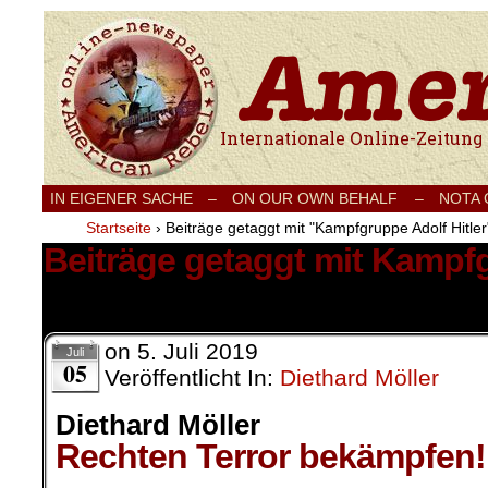
Internationale Onlinezeitung für Frieden
IN EIGENER SACHE
–
ON OUR OWN BEHALF –
NOTA
Startseite
›
Beiträge getaggt mit "Kampfgruppe Adolf Hitler
Beiträge getaggt mit Kampfg
1 Ergebnis.
on
5. Juli 2019
Juli
05
Veröffentlicht In:
Diethard Möller
Diethard Möller
Rechten Terror bekämpfen!