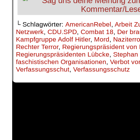
└ Schlagwörter:
AmericanRebel
,
Arbeit Z
Netzwerk
,
CDU.SPD
,
Combat 18
,
Der bra
Kampfgruppe Adolf Hitler
,
Mord
,
Naziterr
Rechter Terror
,
Regierungspräsident von 
Regierungspräsidenten Lübcke
,
Stephan 
faschistischen Organisationen
,
Verbot vo
Verfassungsschut
,
Verfassungsschutz