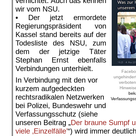
vernichtet. Auch das kennen
wir vom NSU.
• Der jetzt ermordete
Regierungspräsident von
Kassel stand bereits auf der
Todesliste des NSU, zum
dem der jetzige Täter
Stephan Ernst ebenfalls
Verbindungen unterhielt.
Faceboo
ungehindert
In Verbindung mit den vor
verboten 
kurzem aufgedeckten
Hinweise
bek
rechtsradikalen Netzwerken
Verfassungss
bei Polizei, Bundeswehr und
Verfassungsschutz (siehe
unseren Beitrag „
Der braune Sumpf u
viele ‚Einzelfälle’
“) wird immer deutlic