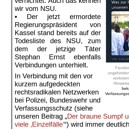
vernichtet. Auch das kennen
wir vom NSU.
• Der jetzt ermordete
Regierungspräsident von
Kassel stand bereits auf der
Todesliste des NSU, zum
dem der jetzige Täter
Stephan Ernst ebenfalls
Verbindungen unterhielt.
Faceboo
ungehindert
In Verbindung mit den vor
verboten 
kurzem aufgedeckten
Hinweise
bek
rechtsradikalen Netzwerken
Verfassungss
bei Polizei, Bundeswehr und
Verfassungsschutz (siehe
unseren Beitrag „
Der braune Sumpf u
viele ‚Einzelfälle’
“) wird immer deutlic