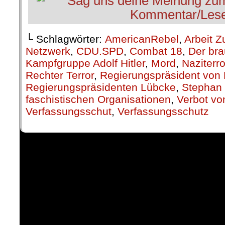
└ Schlagwörter:
AmericanRebel
,
Arbeit Z
Netzwerk
,
CDU.SPD
,
Combat 18
,
Der bra
Kampfgruppe Adolf Hitler
,
Mord
,
Naziterr
Rechter Terror
,
Regierungspräsident von 
Regierungspräsidenten Lübcke
,
Stephan 
faschistischen Organisationen
,
Verbot vo
Verfassungsschut
,
Verfassungsschutz