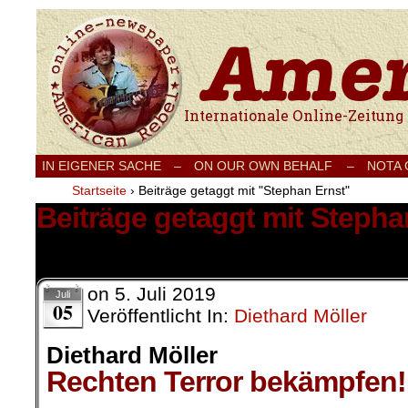
Internationale Onlinezeitung für Frieden
IN EIGENER SACHE
–
ON OUR OWN BEHALF –
NOTA
Startseite
›
Beiträge getaggt mit "Stephan Ernst"
Beiträge getaggt mit Stepha
1 Ergebnis.
on
5. Juli 2019
Juli
05
Veröffentlicht In:
Diethard Möller
Diethard Möller
Rechten Terror bekämpfen!