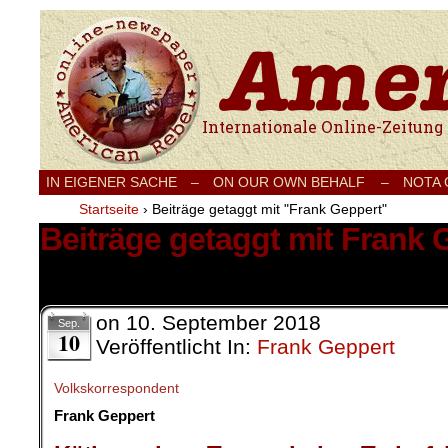
Internationale Onlinezeitung für Frieden
IN EIGENER SACHE
–
ON OUR OWN BEHALF –
NOTA
Startseite
›
Beiträge getaggt mit "Frank Geppert"
Beiträge getaggt mit Frank 
1 Ergebnis.
on
10. September 2018
Sep.
10
Veröffentlicht In:
Frank Geppert
Volkskorrespondent
Frank Geppert
.