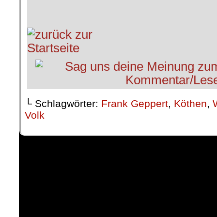
└ Schlagwörter:
Frank Geppert
,
Köthen
,
Volk