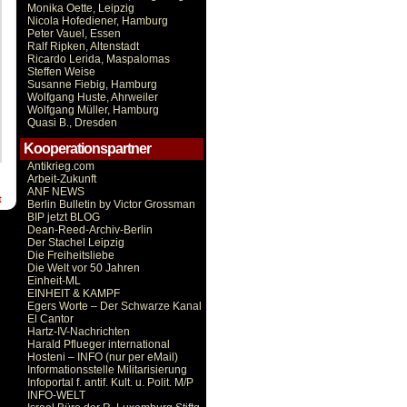
Monika Oette, Leipzig
Nicola Hofediener, Hamburg
Peter Vauel, Essen
Ralf Ripken, Altenstadt
Ricardo Lerida, Maspalomas
Steffen Weise
Susanne Fiebig, Hamburg
Wolfgang Huste, Ahrweiler
Wolfgang Müller, Hamburg
Quasi B., Dresden
Kooperationspartner
Antikrieg.com
Arbeit-Zukunft
ANF NEWS
t
Berlin Bulletin by Victor Grossman
BIP jetzt BLOG
Dean-Reed-Archiv-Berlin
Der Stachel Leipzig
Die Freiheitsliebe
Die Welt vor 50 Jahren
Einheit-ML
EINHEIT & KAMPF
Egers Worte – Der Schwarze Kanal
El Cantor
Hartz-IV-Nachrichten
Harald Pflueger international
Hosteni – INFO (nur per eMail)
Informationsstelle Militarisierung
Infoportal f. antif. Kult. u. Polit. M/P
INFO-WELT