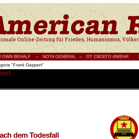
e Onlinezeitung für Frieden, Humanismus, Völkerverständigung und Kul
R OWN BEHALF –
NOTA GENERAL –
ОТ СВОЕГО ИМЕНИ
egorie "Frank Geppert"
pert
nach dem Todesfall