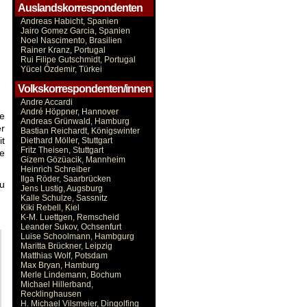
Auslandskorrespondenten
Andreas Habicht, Spanien
Jairo Gomez Garcia, Spanien
Noel Nascimento, Brasilien
Rainer Kranz, Portugal
Rui Filipe Gutschmidt, Portugal
Yücel Özdemir, Türkei
Volkskorrespondenten/innen
Andre Accardi
André Höppner, Hannover
de
Andreas Grünwald, Hamburg
er
Bastian Reichardt, Königswinter
it
Diethard Möller, Stuttgart
Fritz Theisen, Stuttgart
e
Gizem Gözüacik, Mannheim
Heinrich Schreiber
Ilga Röder, Saarbrücken
zu
Jens Lustig, Augsburg
Kalle Schulze, Sassnitz
Kiki Rebell, Kiel
K-M. Luettgen, Remscheid
Leander Sukov, Ochsenfurt
Luise Schoolmann, Hambgurg
Maritta Brückner, Leipzig
Matthias Wolf, Potsdam
Max Bryan, Hamburg
Merle Lindemann, Bochum
Michael Hillerband,
Recklinghausen
H. Michael Vilsmeier, Dingolfing