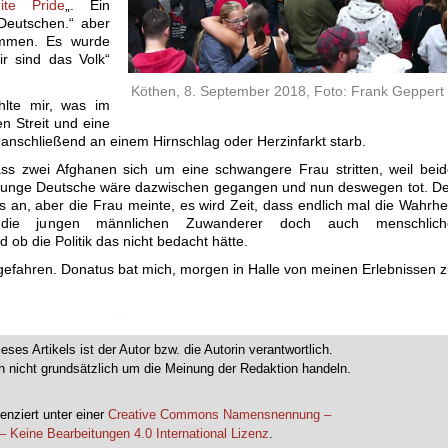
ite Pride
„. Ein
 Deutschen.“ aber
timmen. Es wurde
ir sind das Volk“
Köthen, 8. September 2018, Foto: Frank Geppert
hlte mir, was im
en Streit und eine
anschließend an einem Hirnschlag oder Herzinfarkt starb.
dass zwei Afghanen sich um eine schwangere Frau stritten, weil bei
r junge Deutsche wäre dazwischen gegangen und nun deswegen tot. D
 an, aber die Frau meinte, es wird Zeit, dass endlich mal die Wahrhe
die jungen männlichen Zuwanderer doch auch menschlich
 ob die Politik das nicht bedacht hätte.
efahren. Donatus bat mich, morgen in Halle von meinen Erlebnissen 
.
ieses Artikels ist der Autor bzw. die Autorin verantwortlich.
 nicht grundsätzlich um die Meinung der Redaktion handeln.
.
enziert unter einer
Creative Commons Namensnennung –
– Keine Bearbeitungen 4.0 International Lizenz
.