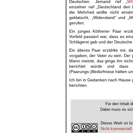
Deutschen. Jemand rief „
Wh
einzelner rief „Deutschland den
die Mehrheit wollte nicht eins
geklatscht, „Widerstand“ und „W
gerufen.
Ein junges Köthener Paar erzä
Vorfeld passiert war, dass es ein
Schlägerei gab und der Deutsche 
Ein älteres Paar erzählte mir, 
vorgaben, der Vater zu sein. De
Mann meinte, das ginge ihn nichts
berichtet würde und dass 
(Paarungs-)Bedürfnisse hätten und
Ich bin in Gedanken nach Hause g
berichten.
Für den Inhalt d
Dabei muss es sich
Dieses Werk ist liz
Nicht kommerziell 