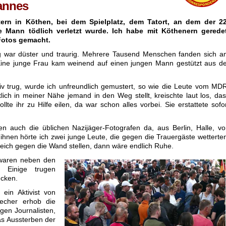
Mannes
tern in Köthen, bei dem Spielplatz, dem Tatort, an dem der 22
e Mann tödlich verletzt wurde. Ich habe mit Köthenern geredet
Fotos gemacht.
 war düster und traurig. Mehrere Tausend Menschen fanden sich a
. Eine junge Frau kam weinend auf einen jungen Mann gestützt aus d
iv trug, wurde ich unfreundlich gemustert, so wie die Leute vom MD
tlich in meiner Nähe jemand in den Weg stellt, kreischte laut los, da
lte ihr zu Hilfe eilen, da war schon alles vorbei. Sie erstattete sofo
auch die üblichen Nazijäger-Fotografen da, aus Berlin, Halle, vo
 ihnen hörte ich zwei junge Leute, die gegen die Trauergäste wetterte
eich gegen die Wand stellen, dann wäre endlich Ruhe.
waren neben den
. Einige trugen
ücken.
 ein Aktivist von
echer erhob die
gen Journalisten,
das Aussterben der