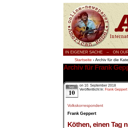
International
IN EIGENER SACHE
–
ON OU
Startseite
›
Archiv für die Kat
Archiv für Frank Gep
1 Ergebnis.
on
10. September 2018
Sep.
Veröffentlicht In:
Frank Geppert
10
Volkskorrespondent
Frank Geppert
.
Köthen, einen Tag 