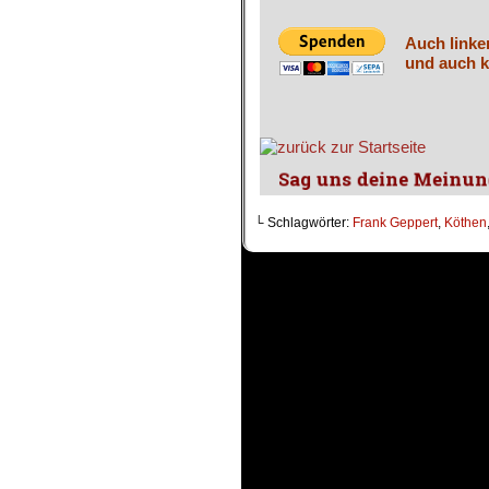
Auch linke
und auch k
└ Schlagwörter:
Frank Geppert
,
Köthen