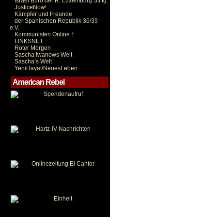
Israel Büro der R. Luxemburg Stiftg.
JusticeNow!
Kämpfer und Freunde
der Spanischen Republik 36/39
e.V.
Kommunisten Online †
LINKSNET
Roter Morgen
Sascha Iwanows Welt
Sascha’s Welt
YeniHayat/NeuesLeben
American Rebel