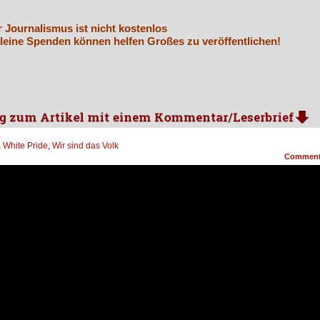
r Journalismus ist nicht kostenlos
leine Spenden können helfen Großes zu veröffentlichen!
,
White Pride
,
Wir sind das Volk
Commen