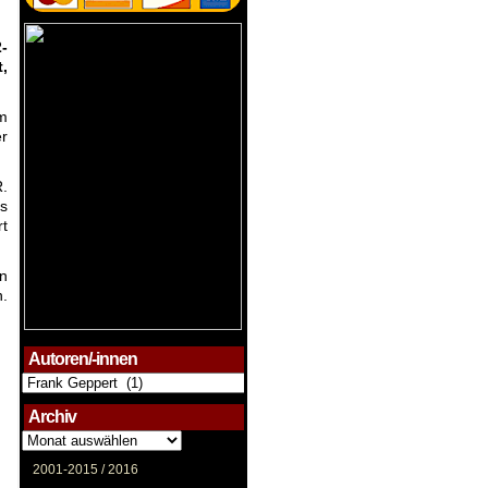
-
,
m
er
R.
ss
rt
n
n.
Autoren/-innen
Autoren/-
innen
Archiv
Archiv
2001-2015 /
2016