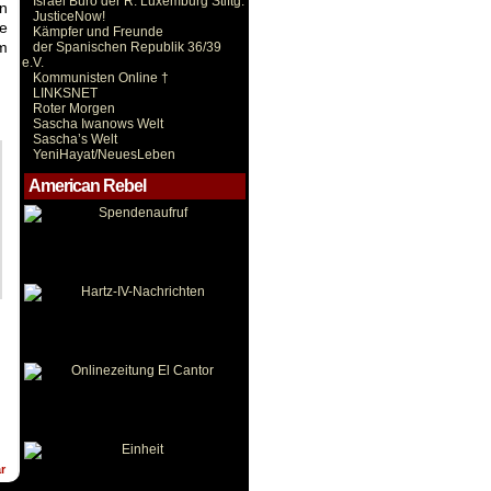
Israel Büro der R. Luxemburg Stiftg.
in
JusticeNow!
ie
Kämpfer und Freunde
em
der Spanischen Republik 36/39
e.V.
Kommunisten Online †
LINKSNET
Roter Morgen
Sascha Iwanows Welt
Sascha’s Welt
YeniHayat/NeuesLeben
American Rebel
r