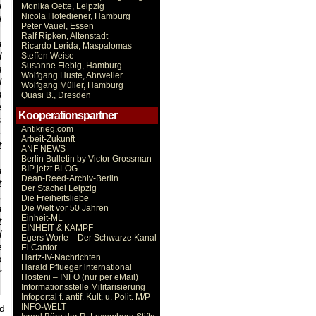
u
Monika Oette, Leipzig
Nicola Hofediener, Hamburg
u
Peter Vauel, Essen
Ralf Ripken, Altenstadt
n
Ricardo Lerida, Maspalomas
d
Steffen Weise
Susanne Fiebig, Hamburg
h
Wolfgang Huste, Ahrweiler
l
Wolfgang Müller, Hamburg
n
Quasi B., Dresden
e
Kooperationspartner
s
Antikrieg.com
-
Arbeit-Zukunft
t
ANF NEWS
Berlin Bulletin by Victor Grossman
BIP jetzt BLOG
n
Dean-Reed-Archiv-Berlin
t
Der Stachel Leipzig
.
Die Freiheitsliebe
n
Die Welt vor 50 Jahren
Einheit-ML
t
EINHEIT & KAMPF
d
Egers Worte – Der Schwarze Kanal
e
El Cantor
Hartz-IV-Nachrichten
o
Harald Pflueger international
r
Hosteni – INFO (nur per eMail)
Informationsstelle Militarisierung
Infoportal f. antif. Kult. u. Polit. M/P
INFO-WELT
d