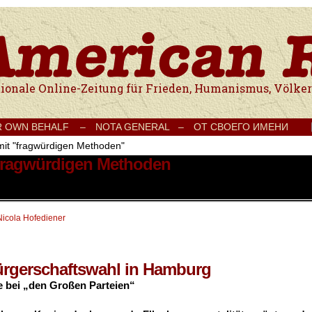
e Onlinezeitung für Frieden, Humanismus, Völkerverständigung und Kul
R OWN BEHALF –
NOTA GENERAL –
ОТ СВОЕГО ИМЕНИ
mit "fragwürdigen Methoden"
 fragwürdigen Methoden
Nicola Hofediener
ürgerschaftswahl in Hamburg
e bei „den Großen Parteien“