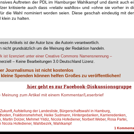
fensives Auftreten der PDL im Hamburger Wahlkampf und damit auch e
zer kritisierte auch dass »relativ wahllos« und »ohne sie vorher in d
für die Wahl nominiert worden seien. Diese geschah eindeutig mit d
klein zu halten.
ieses Artikels ist der Autor bzw. die Autorin verantwortlich.
 nicht grundsätzlich um die Meinung der Redaktion handeln.
k ist lizenziert unter einer Creative Commons Namensnennung –
erziell – Keine Bearbeitungen 3.0 Deutschland Lizenz.
er Journalismus ist nicht kostenlos
 kleine Spenden können helfen Großes zu veröffentlichen!
 Zukunft
,
Aufstellung der Landesliste
,
Bürgerschaftswahl in Hamburg
,
thoden
,
Fraktionsmehrheit
,
Heike Sudmann
,
Hintergedanken
,
Karrieredenken
,
n
,
Martin Dolzer
,
Mehmet Yildiz
,
Nicola Hofediener
,
Norbert Weber
,
Rosa Partei
,
n Nicola Hofediener
,
Wahlbezirk
,
Wahlkampf
1
Kommenta