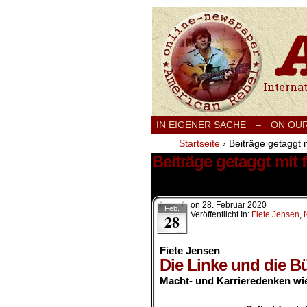
International
IN EIGENER SACHE
–
ON OU
Startseite
›
Beiträge getaggt 
Beiträge getaggt mit
1 Ergebnis.
on
28. Februar 2020
Feb.
Veröffentlicht In:
Fiete Jensen
,
28
Fiete Jensen
Die Linke und die B
Macht- und Karrieredenken wi
.