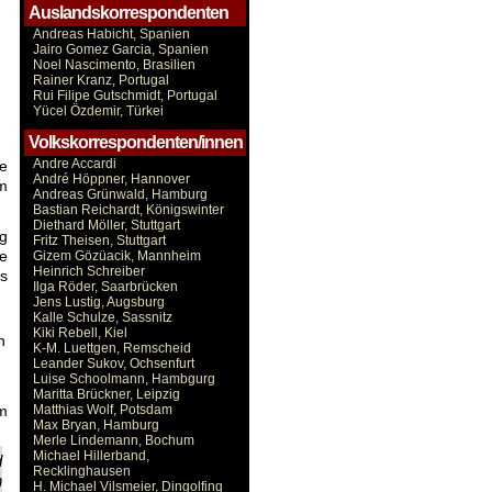
Auslandskorrespondenten
Andreas Habicht, Spanien
Jairo Gomez Garcia, Spanien
Noel Nascimento, Brasilien
Rainer Kranz, Portugal
Rui Filipe Gutschmidt, Portugal
Yücel Özdemir, Türkei
Volkskorrespondenten/innen
Andre Accardi
e
André Höppner, Hannover
im
Andreas Grünwald, Hamburg
Bastian Reichardt, Königswinter
Diethard Möller, Stuttgart
ng
Fritz Theisen, Stuttgart
e
Gizem Gözüacik, Mannheim
Heinrich Schreiber
ns
Ilga Röder, Saarbrücken
Jens Lustig, Augsburg
Kalle Schulze, Sassnitz
Kiki Rebell, Kiel
n
K-M. Luettgen, Remscheid
Leander Sukov, Ochsenfurt
Luise Schoolmann, Hambgurg
Maritta Brückner, Leipzig
am
Matthias Wolf, Potsdam
Max Bryan, Hamburg
Merle Lindemann, Bochum
Michael Hillerband,
d
Recklinghausen
n
H. Michael Vilsmeier, Dingolfing