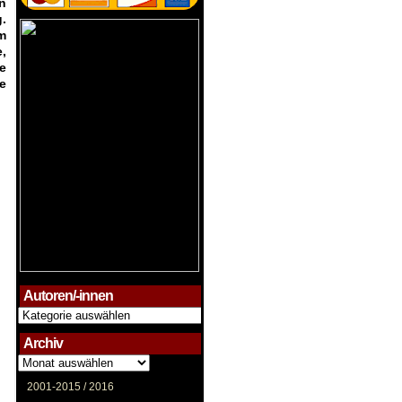
n
.
m
,
e
e
Autoren/-innen
Autoren/-
innen
Archiv
Archiv
2001-2015 /
2016