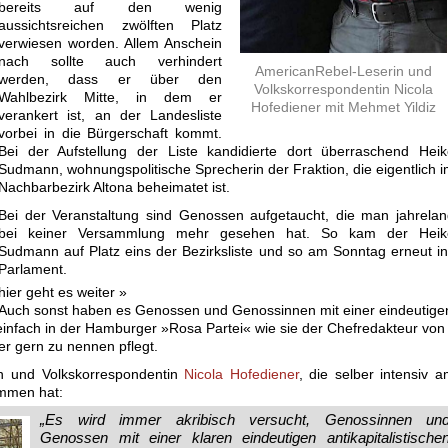
bereits auf den wenig
aussichtsreichen zwölften Platz
verwiesen worden. Allem Anschein
nach sollte auch verhindert
AmericanRebel-Leserin und
werden, dass er über den
Volkskorrespondentin Nicola
Wahlbezirk Mitte, in dem er
Hofediener mit Mehmet Yildiz
verankert ist, an der Landesliste
vorbei in die Bürgerschaft kommt.
Bei der Aufstellung der Liste kandidierte dort überraschend Heik
Sudmann, wohnungspolitische Sprecherin der Fraktion, die eigentlich 
Nachbarbezirk Altona beheimatet ist.
Bei der Veranstaltung sind Genossen aufgetaucht, die man jahrela
bei keiner Versammlung mehr gesehen hat. So kam der Heik
Sudmann auf Platz eins der Bezirksliste und so am Sonntag erneut i
Parlament.
hier geht es weiter »
Auch sonst haben es Genossen und Genossinnen mit einer eindeutige
t einfach in der Hamburger »Rosa Partei« wie sie der Chefredakteur von
r gern zu nennen pflegt.
in und Volkskorrespondentin
Nicola Hofediener
, die selber intensiv 
ommen hat:
„Es wird immer akribisch versucht, Genossinnen un
Genossen mit einer klaren eindeutigen antikapitalistische