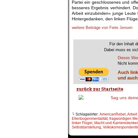
Partei ein geschlossenes und of
besseres Ergebnis verhindert. Dol
Arbeit einzubinden« junge Leute 
Hintergedanken, den linken Flügel 
weitere Beiträge von Fiete Jensen
.
Für den Inhalt d
Dabei muss es sich
Dieses Wer
Nicht komm
Auch link
und auch
└ Schlagwörter:
AmericanRebel
,
Arbeit
Ellenbogenmentalität
,
fragwürdigen Me
linker Flügel
,
Macht und Karrieredenke
Selbstdarstellung
,
Volkskorrespondenti