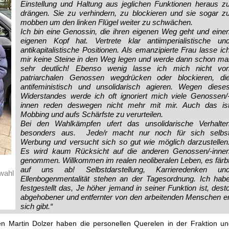
Einstellung und Haltung aus jeglichen Funktionen heraus z
drängen. Sie zu verhindern, zu blockieren und sie sogar z
mobben um den linken Flügel weiter zu schwächen.
Ich bin eine Genossin, die ihren eigenen Weg geht und eine
eigenen Kopf hat. Vertrete klar antiimperialistische un
antikapitalistische Positionen. Als emanzipierte Frau lasse ic
mir keine Steine in den Weg legen und werde dann schon ma
sehr deutlich! Ebenso wenig lasse ich mich nicht vo
patriarchalen Genossen wegdrücken oder blockieren, di
antifeministisch und unsolidarisch agieren. Wegen diese
Widerstandes werde ich oft ignoriert mich viele Genossen/
innen reden deswegen nicht mehr mit mir. Auch das is
Mobbing und aufs Schärfste zu verurteilen.
Bei den Wahlkämpfen ufert das unsolidarische Verhalte
besonders aus. Jede/r macht nur noch für sich selbs
Werbung und versucht sich so gut wie möglich darzustellen
Es wird kaum Rücksicht auf die anderen Genossen/-inne
genommen. Willkommen im realen neoliberalen Leben, es färb
auf uns ab! Selbstdarstellung, Karrieredenken un
wahl
Ellenbogenmentalität stehen an der Tagesordnung. Ich hab
festgestellt das, Je höher jemand in seiner Funktion ist, dest
abgehobener und entfernter von den arbeitenden Menschen e
sich gibt.“
 Martin Dolzer haben die personellen Querelen in der Fraktion un