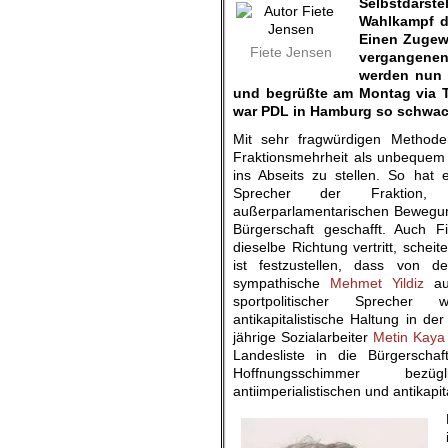
Selbstdarst
Wahlkampf de
Einen Zugewi
Fiete Jensen
vergangene
werden nun 
und begrüßte am Montag via Tw
war PDL in Hamburg so schwach
Mit sehr fragwürdigen Methode
Fraktionsmehrheit als unbequem
ins Abseits zu stellen. So hat e
Sprecher der Fraktion,
außerparlamentarischen Bewegung
Bürgerschaft geschafft. Auch F
dieselbe Richtung vertritt, scheit
ist festzustellen, dass von d
s
ympathische
Mehmet Yildiz
aus
sportpolitischer Sprecher
antikapitalistische Haltung in d
jährige Sozialarbeiter
Metin Kaya
Landesliste in die Bürgerschaf
Hoffnungsschimmer bezü
antiimperialistischen und antikapit