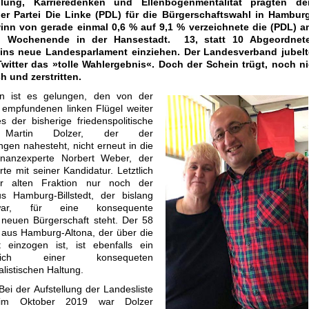
ellung, Karrieredenken und Ellenbogenmentalität prägten de
r Partei Die Linke (PDL) für die Bürgerschaftswahl in Hamburg
nn von gerade einmal 0,6 % auf 9,1 % verzeichnete die (PDL) a
n Wochenende in der Hansestadt. 13, statt 10 Abgeordnete
ins neue Landesparlament einziehen. Der Landesverband jubelt
itter das »tolle Wahlergebnis«. Doch der Schein trügt, noch ni
 und zerstritten.
n ist es gelungen, den von der
 empfundenen linken Flügel weiter
s der bisherige friedenspolitische
 Martin Dolzer, der der
en nahesteht, nicht erneut in die
inanzexperte Norbert Weber, der
erte mit seiner Kandidatur. Letztlich
er alten Fraktion nur noch der
 Hamburg-Billstedt, der bislang
 war, für eine konsequente
er neuen Bürgerschaft steht. Der 58
aus Hamburg-Altona, der über die
t einzogen ist, ist ebenfalls ein
glich einer konsequeten
alistischen Haltung.
Bei der Aufstellung der Landesliste
im Oktober 2019 war Dolzer