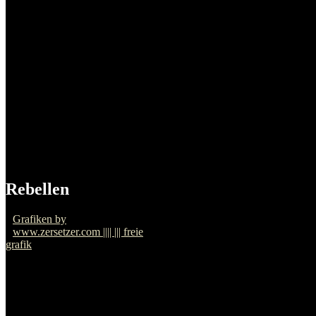
Artikel zu Erich Mühsam
Hans Beimler
Artikel zu Hans Beimler
Bartolomeo Vanzetti