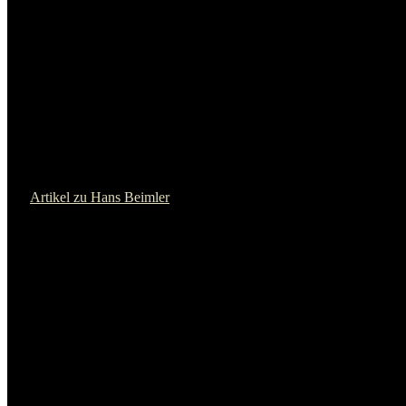
Artikel zu John Heartfield
Victor Jara
Artikel zu Victor Jara
Rudi Dutschke