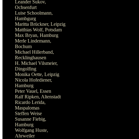
Ricardo Lerida,
Maspalomas
Steffen Weise
Susanne Fiebig,
Hamburg
Wolfgang Huste,
Ahrweiler
Wolfgang Müller,
Hamburg
Quasi B., Dresden
Kooperationspartner
Antikrieg.com
Arbeit-Zukunft
ANF NEWS
Berlin Bulletin by Victor
Grossman
BIP jetzt BLOG
Dean-Reed-Archiv-Berlin
Der Stachel Leipzig
Die Freiheitsliebe
Die Welt vor 50 Jahren
Einheit-ML