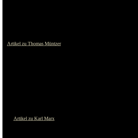
Artikel zu Bartolomeo Vanzetti
Olga Benario
Artikel zu Olga Benario
Che Guevara