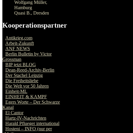
EINHEIT & KAMPF
Egers Worte – Der Schwarze
Kanal
El Cantor
Hartz-IV-Nachrichten
Harald Pflueger international
Hosteni – INFO (nur per
eMail)
Informationsstelle
Militarisierung
Infoportal f. antif. Kult. u.
Polit. M/P
INFO-WELT
Israel Büro der R. Luxemburg
Stiftg.
JusticeNow!
Kämpfer und Freunde
der Spanischen Republik
36/39 e.V.
Kommunisten Online †
LINKSNET
Roter Morgen
Sascha Iwanows Welt
Sascha’s Welt
YeniHayat/NeuesLeben