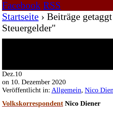
Facebook
RSS
Startseite
›
Beiträge getaggt
Steuergelder"
Beiträge getaggt mit eun Millia
Steuergelder
1 Ergebnis.
Dez.
10
on
10. Dezember 2020
Veröffentlicht in:
Allgemein
,
Nico Dien
Volkskorrespondent
Nico Diener