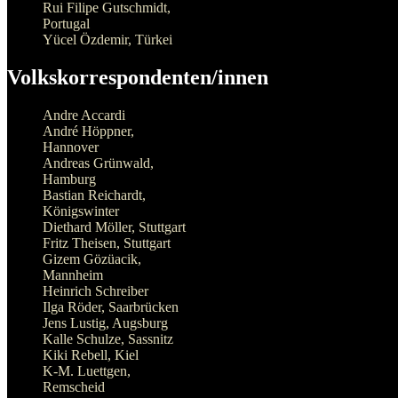
Heinrich Schreiber
Ilga Röder, Saarbrücken
Jens Lustig, Augsburg
Kalle Schulze, Sassnitz
Kiki Rebell, Kiel
K-M. Luettgen,
Remscheid
Leander Sukov,
Ochsenfurt
Luise Schoolmann,
Hambgurg
Maritta Brückner, Leipzig
Matthias Wolf, Potsdam
Max Bryan, Hamburg
Merle Lindemann,
Bochum
Michael Hillerband,
Recklinghausen
H. Michael Vilsmeier,
Dingolfing
Monika Oette, Leipzig
Nicola Hofediener,
Hamburg
Peter Vauel, Essen
Ralf Ripken, Altenstadt