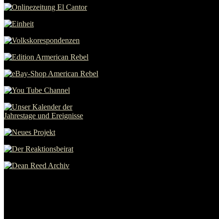
Spezials
Links