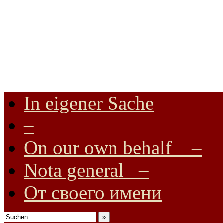
In eigener Sache
Internationale Onlinezeitung für Frieden, Humanismus, Völkerverstä
–
On our own behalf –
Nota general –
От своего имени
»