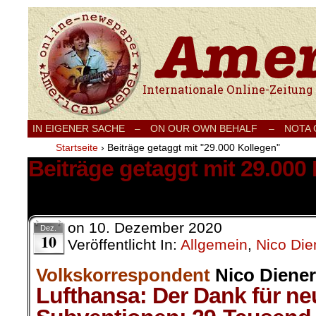
Internationale Onlinezeitung für Frieden
IN EIGENER SACHE
–
ON OUR OWN BEHALF –
NOTA
Startseite
›
Beiträge getaggt mit "29.000 Kollegen"
Beiträge getaggt mit 29.000
1 Ergebnis.
on
10. Dezember 2020
Dez.
10
Veröffentlicht In:
Allgemein
,
Nico Die
Volkskorrespondent
Nico Diener
Lufthansa: Der Dank für ne