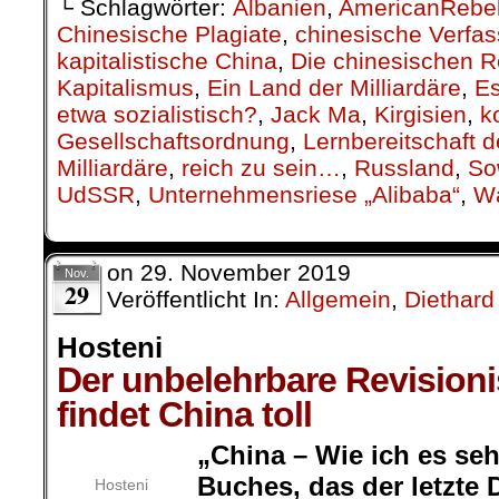
└ Schlagwörter:
Albanien
,
AmericanRebe
Chinesische Plagiate
,
chinesische Verfa
kapitalistische China
,
Die chinesischen 
Kapitalismus
,
Ein Land der Milliardäre
,
Es
etwa sozialistisch?
,
Jack Ma
,
Kirgisien
,
k
Gesellschaftsordnung
,
Lernbereitschaft 
Milliardäre
,
reich zu sein…
,
Russland
,
So
UdSSR
,
Unternehmensriese „Alibaba“
,
Wá
on
29. November 2019
Nov.
29
Veröffentlicht In:
Allgemein
,
Diethard
Hosteni
Der unbelehrbare Revision
findet China toll
„China – Wie ich es sehe
Buches, das der letzte 
Hosteni