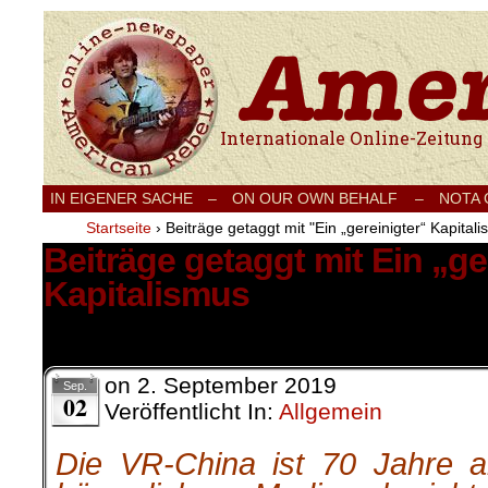
Internationale Onlinezeitung für Frieden
IN EIGENER SACHE
–
ON OUR OWN BEHALF –
NOTA
Startseite
›
Beiträge getaggt mit "Ein „gereinigter“ Kapital
Beiträge getaggt mit Ein „ge
Kapitalismus
2 Ergebnisse.
on
2. September 2019
Sep.
02
Veröffentlicht In:
Allgemein
Die VR-China ist 70 Jahre a