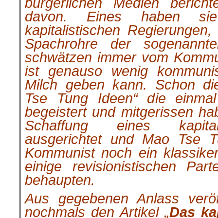
bürgerlichen Medien berich
davon. Eines haben si
kapitalistischen Regierungen,
Spachrohre der sogenannte
schwätzen immer vom Kommu
ist genauso wenig kommunis
Milch geben kann. Schon di
Tse Tung Ideen“ die einmal 
begeistert und mitgerissen ha
Schaffung eines kapital
ausgerichtet und Mao Tse T
Kommunist noch ein klassike
einige revisionistischen Pa
behaupten.
Aus gegebenen Anlass veröff
nochmals den Artikel „
Das ka