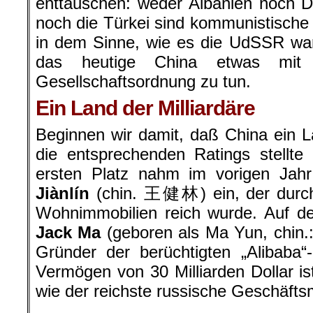
enttäuschen: weder Albanien noch D
noch die Türkei sind kommunistische 
in dem Sinne, wie es die UdSSR wa
das heutige China etwas mit e
Gesellschaftsordnung zu tun.
Ein Land der Milliardäre
Beginnen wir damit, daß China ein Lan
die entsprechenden Ratings stellte
ersten Platz nahm im vorigen Jah
Jiànlín
(chin. 王健林) ein, der durc
Wohnimmobilien reich wurde. Auf de
Jack Ma
(geboren als Ma Yun, chin.
Gründer der berüchtigten „Alibaba“
Vermögen von 30 Milliarden Dollar is
wie der reichste russische Geschäft
.