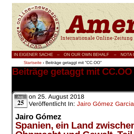
Internationale Onlinezeitung für Frieden
IN EIGENER SACHE
–
ON OUR OWN BEHALF –
NOTA
Startseite
›
Beiträge getaggt mit "CC.OO"
Beiträge getaggt mit CC.OO
1 Ergebnis.
on
25. August 2018
Aug.
25
Veröffentlicht In:
Jairo Gómez Garcia
Jairo Gómez
Spanien, ein Land zwische