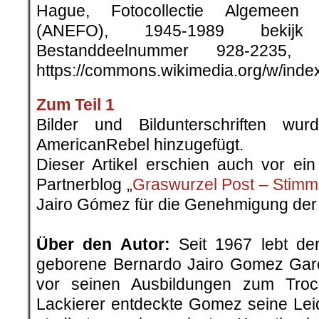
Hague, Fotocollectie Algemeen 
(ANEFO), 1945-1989 bekijk 
Bestanddeelnummer 928-2235
https://commons.wikimedia.org/w/ind
Zum Teil 1
Bilder und Bildunterschriften w
AmericanRebel hinzugefügt.
Dieser Artikel erschien auch vor e
Partnerblog „
Graswurzel Post – Stimm
Jairo Gómez für die Genehmigung der 
.
Über den Autor:
Seit 1967 lebt de
geborene Bernardo Jairo Gomez Garc
vor seinen Ausbildungen zum Tro
Lackierer entdeckte Gomez seine Leid