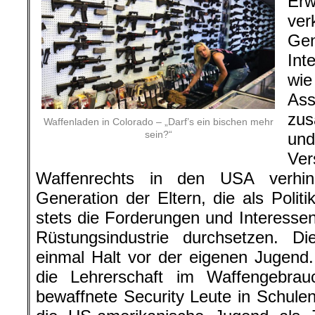
Erw
ve
Gen
Int
wie
As
zus
Waffenladen in Colorado – „Darf’s ein bischen mehr
sein?“
und
Ve
Waffenrechts in den USA verhin
Generation der Eltern, die als Poli
stets die Forderungen und Interesse
Rüstungsindustrie durchsetzen. Di
einmal Halt vor der eigenen Jugend
die Lehrerschaft im Waffengebra
bewaffnete Security Leute in Schulen