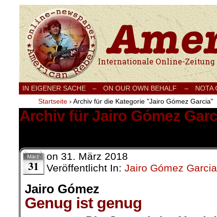
Internationale Onlinezeitung für Frieden
IN EIGENER SACHE
–
ON OUR OWN BEHALF –
NOTA
Startseite
›
Archiv für die Kategorie "Jairo Gómez Garcia"
Archiv für Jairo Gómez Garc
10 Ergebnisse.
on
31. März 2018
März
31
Veröffentlicht In:
Jairo Gómez Garcia
Jairo Gómez
Genug ist genug