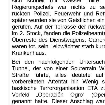
sich schnell mit Wasser füllte
Regierungschefs war nichts zu s
rückten Polizei, Feuerwehr und Re
später wurden sie von Geistlichen ei
gerufen. Auf der Terrasse der rückwä
im 2. Stock, fanden die Polizeibeamt
Überreste des Dienstwagens. Carrer
waren tot, sein Leibwächter starb kur
Krankenhaus.
Bei den nachfolgenden Untersuc
Tunnel, der von einer Souterrain W
Straße führte, alles deutete a
vorbereiteten Attentat hin Wenig 
baskische Terrororganisation ETA z
Vorfeld „Operación Ogro“ (Oper
genannt hatte. Dieser Anschlag wa