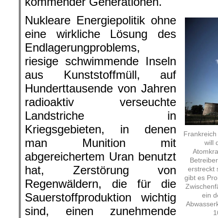
kommender Generationen.
Nukleare Energiepolitik ohne
eine wirkliche Lösung des
Endlagerungproblems,
riesige schwimmende Inseln
aus Kunststoffmüll, auf
Hunderttausende von Jahren
radioaktiv verseuchte
Landstriche in
Kriegsgebieten, in denen
Frankreich
man Munition mit
will
Atomkraf
abgereichertem Uran benutzt
Betreiber
hat, Zerstörung von
erstreckt
gibt es Pr
Regenwäldern, die für die
Zwischenfä
Sauerstoffproduktion wichtig
ein d
Abwasserk
sind, einen zunehmende
1