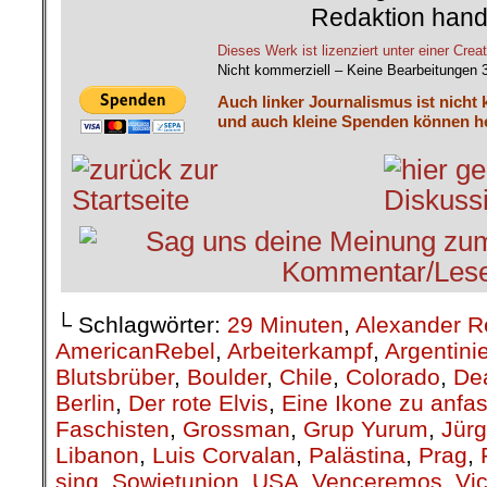
Redaktion hand
Dieses Werk ist lizenziert unter einer C
Nicht kommerziell – Keine Bearbeitungen 
Auch linker Journalismus ist nicht 
und auch kleine Spenden können he
└ Schlagwörter:
29 Minuten
,
Alexander R
AmericanRebel
,
Arbeiterkampf
,
Argentini
Blutsbrüber
,
Boulder
,
Chile
,
Colorado
,
De
Berlin
,
Der rote Elvis
,
Eine Ikone zu anfa
Faschisten
,
Grossman
,
Grup Yurum
,
Jür
Libanon
,
Luis Corvalan
,
Palästina
,
Prag
,
sing
,
Sowjetunion
,
USA
,
Venceremos
,
Vi