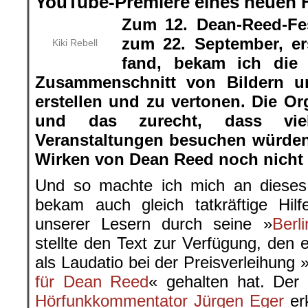
YouTube-Premiere eines neuen 
Zum 12. Dean-Reed-Fes
zum 22. September, ers
Kiki Rebell
fand, bekam ich die
Zusammenschnitt von Bildern u
erstellen und zu vertonen. Die Or
und das zurecht, dass vi
Veranstaltungen besuchen würde
Wirken von Dean Reed noch nicht 
Und so machte ich mich an dieses 
bekam auch gleich tatkräftige Hil
unserer Lesern durch seine »
Berli
stellte den Text zur Verfügung, den 
als Laudatio bei der Preisverleihung 
für Dean Reed
« gehalten hat. Der 
Hörfunkkommentator
Jürgen Eger
erk