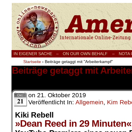
Internationale Onlinezeitung für Frieden
IN EIGENER SACHE
–
ON OUR OWN BEHALF –
NOTA
Startseite
›
Beiträge getaggt mit "Arbeiterkampf"
Beiträge getaggt mit Arbeit
1 Ergebnis.
on
21. Oktober 2019
Okt.
21
Veröffentlicht In:
Allgemein
,
Kim Rebe
Kiki Rebell
»Dean Reed in 29 Minuten«