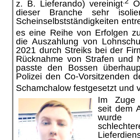
.2
z. B. Lieferando) vereinigt
Ob
dieser Branche sehr isoli
Scheinselbstständigkeiten ent
es eine Reihe von Erfolgen zu
die Auszahlung von Lohnsch
2021 durch Streiks bei der Fir
Rücknahme von Strafen und N
passte den Bossen überhaup
Polizei den Co-Vorsitzenden d
Schamchalow festgesetzt und ve
Im Zuge d
seit dem 
wurde 
schlechter
Lieferdien