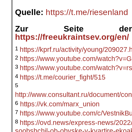
.
Quelle:
https://t.me/riesenland
.
Zur Seite der
https://freeukraintsev.org/en/
1
https://kprf.ru/activity/young/209027.
2
https://www.youtube.com/watch?v
3
https://www.youtube.com/watch?v=r
4
https://t.me/courier_fight/515
5
http://www.consultant.ru/document
6
https://vk.com/marx_union
7
https://www.youtube.com/c/VestnikBu
8
https://ovd.news/express-news/2022
soobshchil-ob-obyske-v-kvartire-ekoak