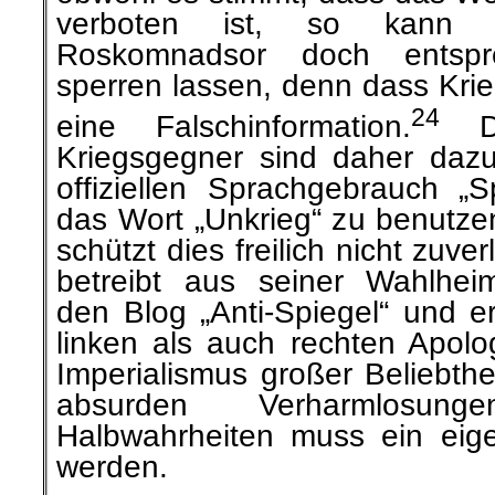
verboten ist, so kann d
Roskomnadsor doch entspr
sperren lassen, denn dass Krieg
24
eine Falschinformation.
Di
Kriegsgegner sind daher daz
offiziellen Sprachgebrauch „S
das Wort „Unkrieg“ zu benutzen
schützt dies freilich nicht zuve
betreibt aus seiner Wahlhei
den Blog „Anti-Spiegel“ und er
linken als auch rechten Apolo
Imperialismus großer Beliebthe
absurden Verharmlosun
Halbwahrheiten muss ein eige
werden.