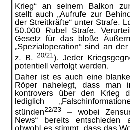
Krieg“ an seinem Balkon zuru
stellt auch „Aufrufe zur Behi
der Streitkräfte“ unter Strafe
50.000 Rubel Strafe. Verurte
Gesetz für das bloße Äuße
„Spezialoperation“ sind an de
20/21
z. B.
). Jeder Kriegsgegn
potentiell verfolgt werden.
Daher ist es auch eine blan
Röper nahelegt, dass man i
kontrovers über den Krieg di
lediglich „Falschinformati
22/23
stünden
– wobei Zensur 
News“ bereits entschieden 
obwohl es stimmt, dass das Wor