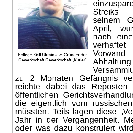
einzuspa
Streiks
seinem G
April, wur
nach ein
verhaft
Vorwand
Kollege Kirill Ukrainzew, Gründer der
Abhalt
Gewerkschaft Gewerkschaft „Kurier“
Versammlu
zu 2 Monaten Gefängnis ver
reichte dabei das Reposten
öffentlichen Gerichtsverhandl
die eigentlich vom russische
müssten. Teils lagen diese „V
Jahr in der Vergangenheit. Me
oder was dazu konstruiert wird