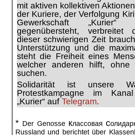
mit aktiven kollektiven Aktion
der Kuriere, der Verfolgung Kir
Gewerkschaft „Kurier“ n
gegenübersteht, verbreitet 
dieser schwierigen Zeit brauc
Unterstützung und die maximal
steht die Freiheit eines Men
welcher anderen hilft, ohne
suchen.
Solidarität ist unsere W
Protestkampagne im Kanal
„Kurier“ auf
Telegram
.
.
*
к
с
Der Genosse
лассовая
олидарн
Russland und berichtet über Klasse