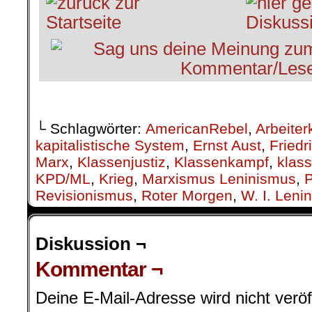
└ Schlagwörter:
AmericanRebel
,
Arbeiter
kapitalistische System
,
Ernst Aust
,
Friedr
Marx
,
Klassenjustiz
,
Klassenkampf
,
klass
KPD/ML
,
Krieg
,
Marxismus Leninismus
,
P
Revisionismus
,
Roter Morgen
,
W. I. Lenin
Diskussion ¬
Kommentar ¬
Deine E-Mail-Adresse wird nicht veröff