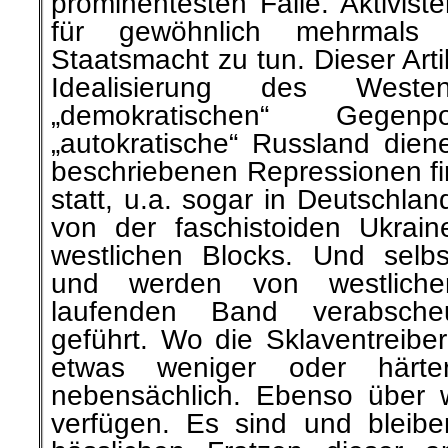
prominentesten Fälle. Aktivis
für gewöhnlich mehrmal
Staatsmacht zu tun. Dieser Arti
Idealisierung des Weste
„demokratischen“ Geg
„autokratische“ Russland diene
beschriebenen Repressionen f
statt, u.a. sogar in Deutschla
von der faschistoiden Ukrain
westlichen Blocks. Und selbst
und werden von westliche
laufenden Band verabscheu
geführt. Wo die Sklaventreibe
etwas weniger oder härter
nebensächlich. Ebenso über 
verfügen. Es sind und bleibe