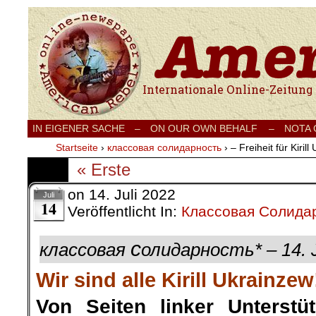
Internationale Onlinezeitung für Frieden
IN EIGENER SACHE
–
ON OUR OWN BEHALF –
NOTA
Startseite
›
классовая солидарность
›
– Freiheit für Kiri
« Erste
on
14. Juli 2022
Juli
14
Veröffentlicht In:
Классовая Солида
с
классовая
олидарность* – 14. 
Wir sind alle Kirill Ukrainzew
Von Seiten linker Unterstu