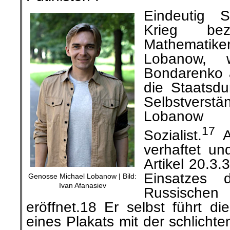
Eindeutig 
Krieg be
Mathematike
Lobanow, 
Bondarenko a
die Staatsd
Selbstvers
Lobanow 
17
Sozialist.
A
verhaftet un
Artikel 20.3.
Einsatzes d
Genosse Michael Lobanow | Bild:
Ivan Afanasiev
Russische
eröffnet.18 Er selbst führt 
eines Plakats mit der schlichte