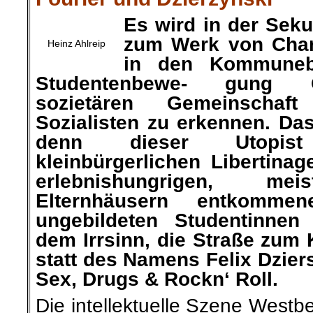
Es wird in der Seku
zum Werk von Charl
Heinz Ahlreip
in den Kommuneb
Studentenbewe-
gung G
sozietären Gemeinschaf
Sozialisten zu erkennen. Das
denn dieser Utopis
kleinbürgerlichen Libertina
erlebnishungrigen, mei
Elternhäusern entkommen
ungebildeten Studentinne
dem Irrsinn, die Straße zu
statt des Namens Felix Dzie
Sex, Drugs & Rockn‘ Roll.
Die intellektuelle Szene Westb