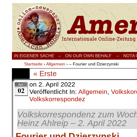
Internationale Onlinezeitung für Frieden
IN EIGENER SACHE
–
ON OUR OWN BEHALF –
NOTA
Startseite
›
Allgemein
›
– Fourier und Dzierzynski
« Erste
on
2. April 2022
Apr.
02
Veröffentlicht In:
Allgemein
,
Volksko
Volkskorrespondez
Volkskorrespondenz zum Woc
Heinz Ahlreip – 2. April 2022
Fourier und Dzierzynski