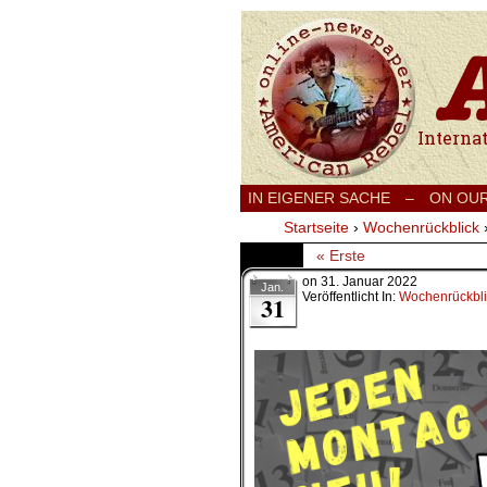
International
IN EIGENER SACHE
–
ON OU
Startseite
›
Wochenrückblick
« Erste
on
31. Januar 2022
Jan.
Veröffentlicht In:
Wochenrückbli
31