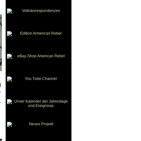
d
.
-