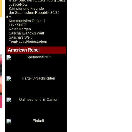
Israel Büro der R. Luxemburg Stiftg.
JusticeNow!
Kämpfer und Freunde
der Spanischen Republik 36/39
e.V.
Kommunisten Online †
LINKSNET
Roter Morgen
Sascha Iwanows Welt
Sascha’s Welt
YeniHayat/NeuesLeben
American Rebel