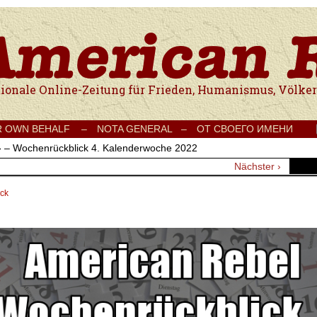
e Onlinezeitung für Frieden, Humanismus, Völkerverständigung und Kul
R OWN BEHALF –
NOTA GENERAL –
ОТ СВОЕГО ИМЕНИ
›
– Wochenrückblick 4. Kalenderwoche 2022
Nächster ›
ck