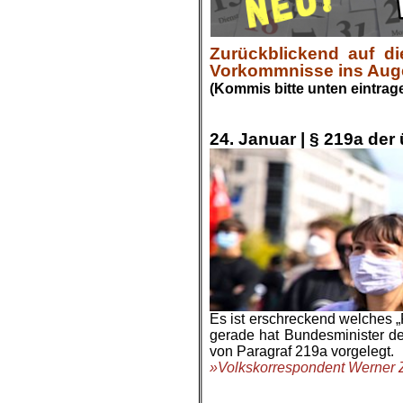
Zurückblickend auf di
Vorkommnisse ins Auge g
(Kommis bitte unten eintrag
.
.
24. Januar | § 219a der
Es ist erschreckend welches 
gerade hat Bundesminister de
von Paragraf 219a vorgelegt.
»Volkskorrespondent Werner Zi
.
.