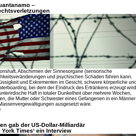
Guantanamo –
echtsverletzungen
tionshaft, Abschirmen der Sinnesorgane (sensorische
ichkeitsveränderungen und psychischen Schäden führen kann.
üssigkeit und Exkrementen im Gesicht, schwere körperliche un
erboarding, bei dem der Eindruck des Ertränkens erzeugt wird
nterirdische Haft in totaler Dunkelheit über mehrere Wochen,
en, die Mutter oder Schwester eines Gefangenen in ein Männer
 Massenvergewaltigungen ausgesetzt wäre.
e
en gab der US-Dollar-Milliardär
 York Times‘ ein Interview