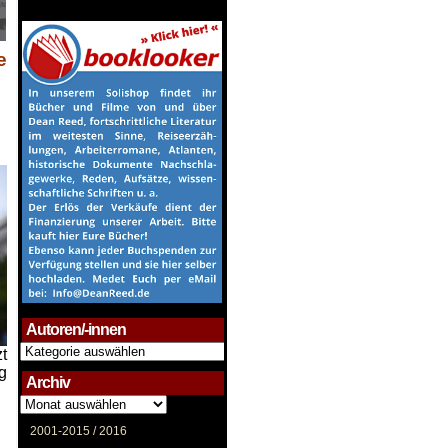
e
Autoren/-innen
Autoren/-
t
innen
g
Archiv
Archiv
2001-2015 /
2016