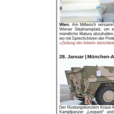
Wien.
Am Mittwoch versamme
Wiener Stephansplatz, um ei
mündliche Matura abzuhalten.
wo mit Sprechchören der Protes
»Zeitung der Arbeit« berichtet
.
.
28. Januar |
München-Al
Der Rüstungskonzern Kraus-
Kampfpanzer „Leopard“ und