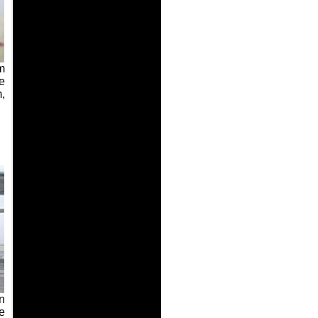
m
e
,
n
e