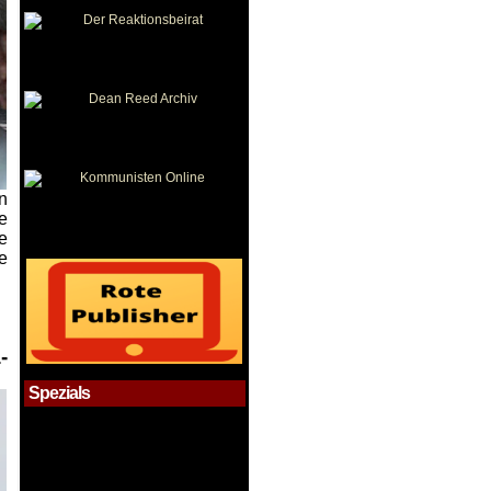
n
ie
e
e
-
Spezials