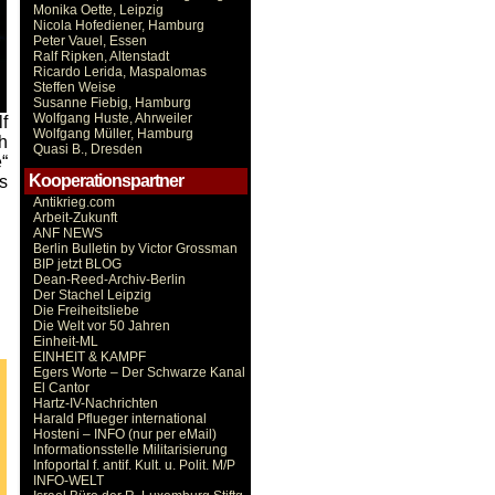
Monika Oette, Leipzig
Nicola Hofediener, Hamburg
Peter Vauel, Essen
Ralf Ripken, Altenstadt
Ricardo Lerida, Maspalomas
Steffen Weise
Susanne Fiebig, Hamburg
Wolfgang Huste, Ahrweiler
f
Wolfgang Müller, Hamburg
h
Quasi B., Dresden
“
Kooperationspartner
s
Antikrieg.com
Arbeit-Zukunft
ANF NEWS
Berlin Bulletin by Victor Grossman
BIP jetzt BLOG
Dean-Reed-Archiv-Berlin
Der Stachel Leipzig
Die Freiheitsliebe
Die Welt vor 50 Jahren
Einheit-ML
EINHEIT & KAMPF
Egers Worte – Der Schwarze Kanal
El Cantor
Hartz-IV-Nachrichten
Harald Pflueger international
Hosteni – INFO (nur per eMail)
Informationsstelle Militarisierung
Infoportal f. antif. Kult. u. Polit. M/P
INFO-WELT