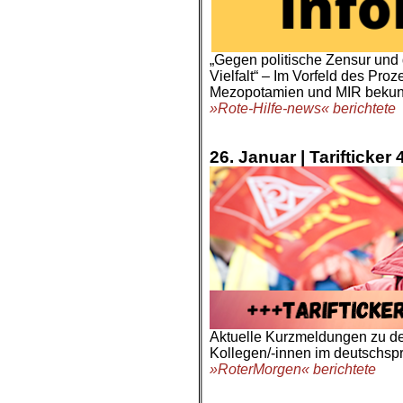
„Gegen politische Zensur und d
Vielfalt“ – Im Vorfeld des Pro
Mezopotamien und MIR bekunde
»Rote-Hilfe-news« berichtete
.
.
26. Januar |
Tarifticker 
Aktuelle Kurzmeldungen zu de
Kollegen/-innen im deutschs
»RoterMorgen« berichtete
.
.