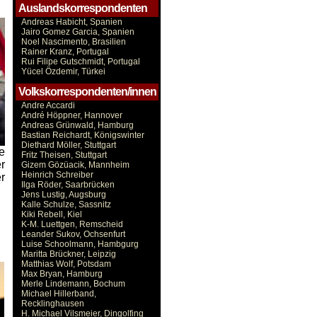
Auslandskorrespondenten
Andreas Habicht, Spanien
Jairo Gomez Garcia, Spanien
Noel Nascimento, Brasilien
Rainer Kranz, Portugal
Rui Filipe Gutschmidt, Portugal
Yücel Özdemir, Türkei
Volkskorrespondenten/innen
Andre Accardi
André Höppner, Hannover
Andreas Grünwald, Hamburg
Bastian Reichardt, Königswinter
Diethard Möller, Stuttgart
e
Fritz Theisen, Stuttgart
r
Gizem Gözüacik, Mannheim
Heinrich Schreiber
r
Ilga Röder, Saarbrücken
Jens Lustig, Augsburg
Kalle Schulze, Sassnitz
Kiki Rebell, Kiel
K-M. Luettgen, Remscheid
Leander Sukov, Ochsenfurt
Luise Schoolmann, Hambgurg
Maritta Brückner, Leipzig
Matthias Wolf, Potsdam
Max Bryan, Hamburg
Merle Lindemann, Bochum
Michael Hillerband,
Recklinghausen
H. Michael Vilsmeier, Dingolfing