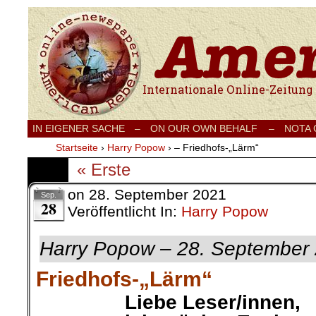
Internationale Onlinezeitung für Frieden
IN EIGENER SACHE
–
ON OUR OWN BEHALF –
NOTA
Startseite
›
Harry Popow
›
– Friedhofs-„Lärm“
« Erste
on
28. September 2021
Sep.
28
Veröffentlicht In:
Harry Popow
Harry Popow – 28. September
Friedhofs-„Lärm“
Liebe
Leser/innen,