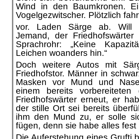
Wind in den Baumkronen. Ein
Vogelgezwitscher. Plötzlich fah
vor. Laden Särge ab. Will
Jemand, der Friedhofswärter w
Sprachrohr: „Keine Kapazita
Leichen woanders hin.“
Doch weitere Autos mit Sä
Friedhofstor. Männer in schw
Masken vor Mund und Nase
einem bereits vorbereiteten
Friedhofswärter erneut, er ha
der stille Ort sei bereits überfu
ihm den Mund zu, er solle sic
fügen, denn sie habe alles fest 
Die Auferstehung eines Grufti b