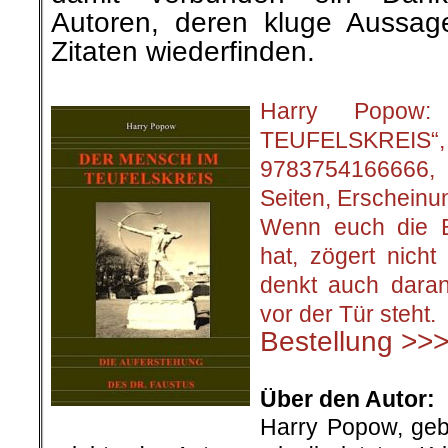
Autoren, deren kluge Aussage
Zitaten wiederfinden.
.
Harry Popow
TEUFELSKREIS“, 
9783754166666
Seiten, Erscheinu
Wenn euch die Bu
hat, zögert
nich
denkt auch
dara
vor der Tür steht.
Bestellung >>
.
Über den Autor:
Harry Popow, gebo