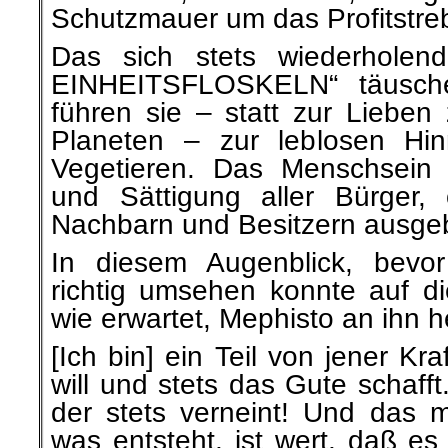
Schutzmauer um das Profitstre
Das sich stets wiederhole
EINHEITSFLOSKELN“ täusc
führen sie – statt zur Lieb
Planeten – zur leblosen Hi
Vegetieren. Das Menschsein 
und Sättigung aller Bürge
Nachbarn und Besitzern ausge
In diesem Augenblick, bevo
richtig umsehen konnte auf die
wie erwartet, Mephisto an ihn h
[Ich bin] ein Teil von jener Kra
will und stets das Gute schafft
der stets verneint! Und das m
was entsteht, ist wert, daß e