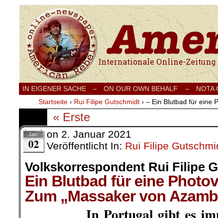
Internationale Onlinezeitung für Frieden
IN EIGENER SACHE
–
ON OUR OWN BEHALF –
NOTA
Startseite
›
Rui Filipe Gutschmidt
›
– Ein Blutbad für eine
« Erste
on
2. Januar 2021
Jan.
02
Veröffentlicht In:
Rui Filipe Gutschmi
Volkskorrespondent Rui Filipe 
Ein Blutbad für eine Photo
Zum „Massaker von Azamb
In Portugal gibt es i