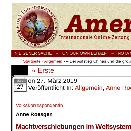
Internationale Onlinezeitung für Frieden
IN EIGENER SACHE
–
ON OUR OWN BEHALF –
NOTA
Startseite
›
Allgemein
›
– Der Aufstieg Chinas und die groß
« Erste
on
27. März 2019
März
27
Veröffentlicht In:
Allgemein
,
Anne Ro
Volkskorrespondentin
Anne Roesgen
.
Machtverschiebungen im Weltsystem