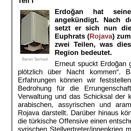
Teil I
Erdoğan hat seine
angekündigt. Nach d
setzt er sich nun di
Euphrats (
Rojava
) zum
zwei Teilen, was die
Region bedeutet.
Baran Serhad
Erneut spuckt Erdoğan 
plötzlich über Nacht kommen“. Ba
Erfahrungen können wir feststelle
Bedrohung für die Errungenschaf
Verwaltung und das Schicksal der 
arabischen, assyrischen und aram
Rojava darstellt. Darüber hinaus kön
die türkische Offensive einen ents
syrischen Stellvertreter/innenkrieg m