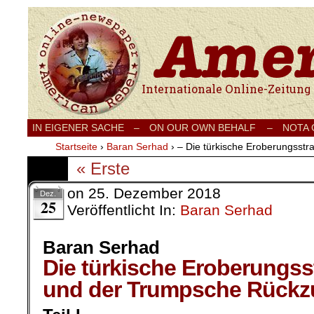
Internationale Onlinezeitung für Frieden
IN EIGENER SACHE
–
ON OUR OWN BEHALF –
NOTA
Startseite
›
Baran Serhad
›
– Die türkische Eroberungsst
« Erste
on
25. Dezember 2018
Dez.
25
Veröffentlicht In:
Baran Serhad
Baran Serhad
Die türkische Eroberungss
und der Trumpsche Rückz