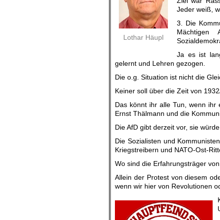
Ziel war Ras
Jeder weiß, 
3. Die Kommu
Mächtigen 
Lothar Häupl
Sozialdemokra
Ja es ist la
gelernt und Lehren gezogen.
Die o.g. Situation ist nicht die Gl
Keiner soll über die Zeit von 193
Das könnt ihr alle Tun, wenn ihr 
Ernst Thälmann und die Kommuni
Die AfD gibt derzeit vor, sie wür
Die Sozialisten und Kommunisten
Kriegstreibern und NATO-Ost-Rit
Wo sind die Erfahrungsträger von
Allein der Protest von diesem od
wenn wir hier von Revolutionen o