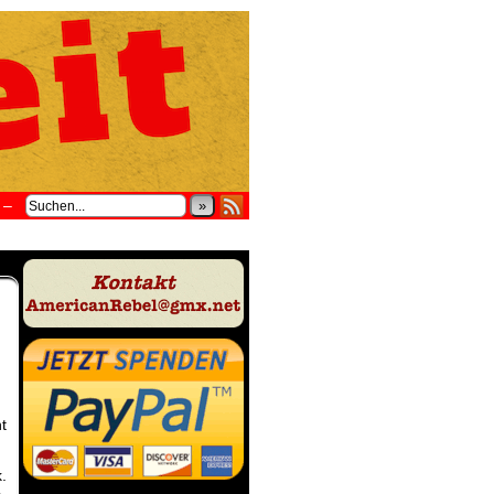
–
»
t
.