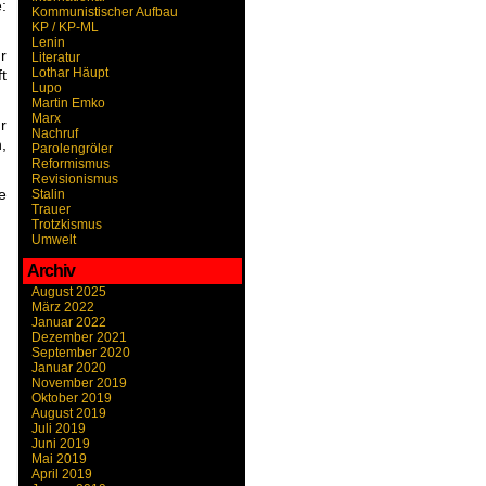
:
Kommunistischer Aufbau
KP / KP-ML
Lenin
r
Literatur
Lothar Häupt
t
Lupo
Martin Emko
Marx
r
Nachruf
,
Parolengröler
Reformismus
Revisionismus
e
Stalin
Trauer
Trotzkismus
Umwelt
Archiv
August 2025
März 2022
Januar 2022
Dezember 2021
September 2020
Januar 2020
November 2019
Oktober 2019
August 2019
Juli 2019
Juni 2019
Mai 2019
April 2019