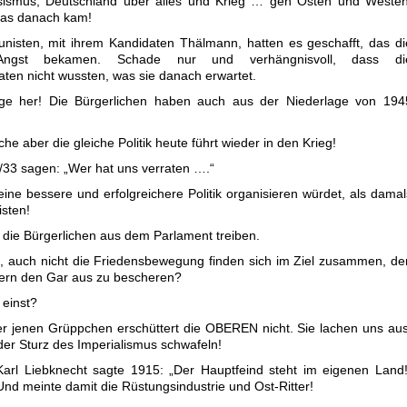
sismus, Deutschland über alles und Krieg … gen Osten und Westen
was danach kam!
nisten, mit ihrem Kandidaten Thälmann, hatten es geschafft, das di
Angst bekamen. Schade nur und verhängnisvoll, dass di
ten nicht wussten, was sie danach erwartet.
nge her! Die Bürgerlichen haben auch aus der Niederlage von 194
eiche aber die gleiche Politik heute führt wieder in den Krieg!
2/33 sagen: „Wer hat uns verraten ….“
eine bessere und erfolgreichere Politik organisieren würdet, als damal
sten!
de die Bürgerlichen aus dem Parlament treiben.
, auch nicht die Friedensbewegung finden sich im Ziel zusammen, de
tern den Gar aus zu bescheren?
 einst?
er jenen Grüppchen erschüttert die OBEREN nicht. Sie lachen uns aus
der Sturz des Imperialismus schwafeln!
Karl Liebknecht sagte 1915: „Der Hauptfeind steht im eigenen Land!
Und meinte damit die Rüstungsindustrie und Ost-Ritter!