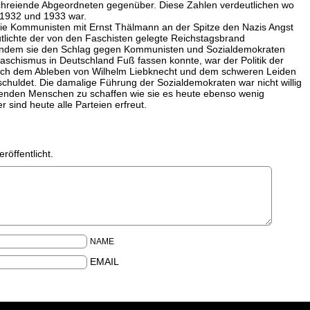
chreiende Abgeordneten gegenüber. Diese Zahlen verdeutlichen wo
e 1932 und 1933 war.
 die Kommunisten mit Ernst Thälmann an der Spitze den Nazis Angst
lichte der von den Faschisten gelegte Reichstagsbrand
 indem sie den Schlag gegen Kommunisten und Sozialdemokraten
aschismus in Deutschland Fuß fassen konnte, war der Politik der
ch dem Ableben von Wilhelm Liebknecht und dem schweren Leiden
chuldet. Die damalige Führung der Sozialdemokraten war nicht willig
itenden Menschen zu schaffen wie sie es heute ebenso wenig
r sind heute alle Parteien erfreut.
röffentlicht.
NAME
EMAIL