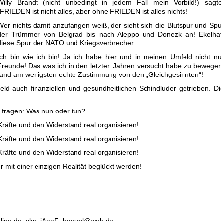
Willy Brandt (nicht unbedingt in jedem Fall mein Vorbild!) sagte
„FRIEDEN ist nicht alles, aber ohne FRIEDEN ist alles nichts!
Wer nichts damit anzufangen weiß, der sieht sich die Blutspur und Spu
der Trümmer von Belgrad bis nach Aleppo und Donezk an! Ekelhaf
diese Spur der NATO und Kriegsverbrecher.
Ich bin wie ich bin! Ja ich habe hier und in meinen Umfeld nicht nu
Freunde! Das was ich in den letzten Jahren versucht habe zu bewegen
fand am wenigsten echte Zustimmung von den „Gleichgesinnten“!
ld auch finanziellen und gesundheitlichen Schindluder getrieben. Di
e fragen: Was nun oder tun?
räfte und den Widerstand real organisieren!
räfte und den Widerstand real organisieren!
räfte und den Widerstand real organisieren!
ur mit einer einzigen Realität beglückt werden!
online.de; vkp_iAaaF_haeupl@web.de