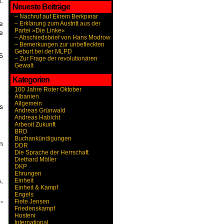
.
Neueste Beiträge
– Nachruf auf Ekrem Berkpınar
e
– Erklärung zum Austritt aus der
Partei »Die Linke«
e
– Abschiedsbrief von Hans Modrow
– Bemerkungen zur unbefleckten
Geburt bei der MLPD
5
– Zur Frage der revolutionären
Gewalt
Kategorien
100 Jahre Roter Oktober
Albanien
Allgemein
s
Andreas Grünwald
Andreas Habicht
Arbeoit Zukunft
BRD
Buchankündigungen
n
DDR
Die Sprache der Herrschaft
Diethard Möller
DKP
Ehrungen
,
Einheit
Einheit & Kampf
Engels
Fiete Jensen
“
Friedenskampf
Hosteni
International