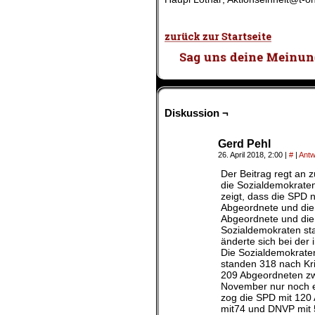
.
Diskussion ¬
Gerd Pehl
26. April 2018, 2:00
|
#
|
Antw
Der Beitrag regt an 
die Sozialdemokraten
zeigt, dass die SPD
Abgeordnete und die 
Abgeordnete und die
Sozialdemokraten st
änderte sich bei der
Die Sozialdemokrate
standen 318 nach Kri
209 Abgeordneten zw
November nur noch e
zog die SPD mit 120
mit74 und DNVP mit 