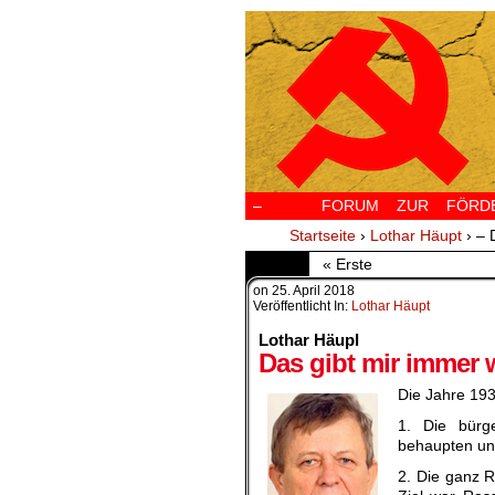
–
FORUM ZUR FÖRDERU
Startseite
›
Lothar Häupt
›
– 
« Erste
on
25. April 2018
Veröffentlicht In:
Lothar Häupt
Lothar Häupl
Das gibt mir immer 
Die Jahre 19
1. Die bürge
behaupten und
2. Die ganz R