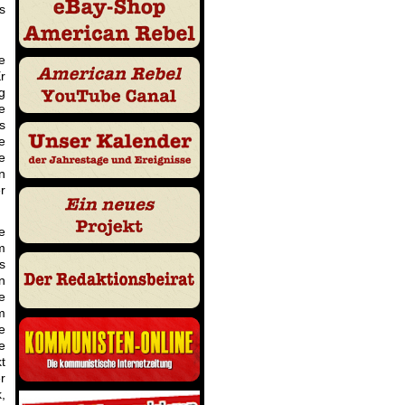
s
e
r
g
e
s
e
e
n
r
e
m
s
n
e
m
e
e
t
r
,