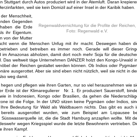
in Stuttgart durch Autos produziert wird in der Atemluft. Daran krepiere
rzinfarkten, weil sie kein Domizil auf einer Insel in der Karibik haben.
 der Menschheit,
esunden Gegenden
Regenwaldvernichtung für die Profite der Reichen,
 haben die Erde
Foto: Regenwald e.V.
ls ihr Eigentum.
n von der Mutter
ächt wenn die Menschen Unfug mit ihr macht. Deswegen haben di
betrieben und betreiben es immer noch. Gerade will dieser Gring
 im Amazonas abholzen, damit dort noch mehr Soja für die deutsche
ll. Das weltweit täge Unternehmen
DANZER
holzt den Kongo-Urwald i
ermöbel der Reichen gestaltet werden können. Ob Indios oder Pygmäen
onäre ausgerottet. Aber sie sind eben nicht nützlich, weil sie nicht in de
Also weg damit.
d hegen und pflegen wie ihren Garten, nur so viel herausnehmen wie si
 Erde ist der Klimaregulierer Nr. 1. Er produziert Sauerstoff, binde
ie in Indonesien, Kongo oder Brasilien, da gehen die Niederschläg
zone ist die Folge. In der UNO sitzen keine Pygmäen oder Indios, sin
. Ihre Bedeutung für Wald als Waldbauern nichts. Das gibt es auch i
bereits ausgerottet wurden, wie zum Beispiel am Lopausee be
Süsswasserquelle ist, die die Stadt Hamburg anzapfen wollte. Mit de
swehr wegen Kriegsspiel wurde die letzte Bewohnerin vertrieben. Di
te ihren Kampf.