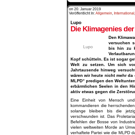
on
20. Januar 2019
Veröffentlicht In:
Allgemein
,
International
Lupo
Die Klimagenies de
Den Klimawa
versuchen s
Lupo
bis hin zu k
Verlautbarun
Kopf schütteln. Es ist sogar ge
Welt zu setzen. Um sich vo
Jahrtausende hinweg versucht
wären wir heute nicht mehr da
MLPD“ predigen den Weltunterga
erbärmlichen Seelen in den H
aktiv etwas gegen die Zerstöru
Eine Einheit von Mensch und 
kommandieren die herrschenden 
solange bleiben bis die jetz
verschwunden ist. Das Proletari
Befehlen der Bosse von Industr
vielen weltweiten Morde an Umwel
verhaftete Partei wie die MLPD d