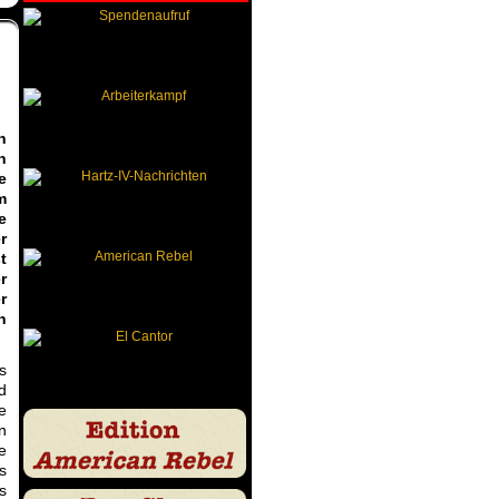
n
n
e
m
e
r
t
r
r
n
s
d
e
n
e
s
s