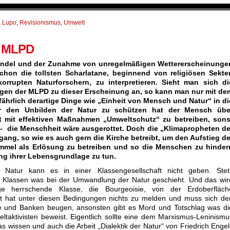
,
Lupo
,
Revisionismus
,
Umwelt
r MLPD
ndel und der Zunahme von unregelmäßigen Wettererscheinunge
chon die tollsten Scharlatane, beginnend von religiösen Sekte
orrupten Naturforschern, zu interpretieren. Sieht man sich di
gen der MLPD zu dieser Erscheinung an, so kann man nur mit de
fährlich derartige Dinge wie „Einheit von Mensch und Natur“ in di
r den Unbilden der Natur zu schützen hat der Mensch übe
 mit effektiven Maßnahmen „Umweltschutz“ zu betreiben, sons
 – die Menschheit wäre ausgerottet. Doch die „Klimapropheten de
ng, so wie es auch gern die Kirche betreibt, um den Aufstieg de
immel als Erlösung zu betreiben und so die Menschen zu hinder
ng ihrer Lebensgrundlage zu tun.
Natur kann es in einer Klassengesellschaft nicht geben. Stet
Klassen was bei der Umwandlung der Natur geschieht. Und das wir
ige herrschende Klasse, die Bourgeoisie, von der Erdoberfläch
at hat unter diesen Bedingungen nichts zu melden und muss sich de
ie und Banken beugen, ansonsten gibt es Mord und Totschlag was di
taktivisten beweist. Eigentlich sollte eine dem Marxismus-Leninismu
as wissen und auch die Arbeit
„Dialektik der Natur“
von Friedrich Engel