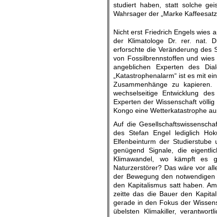
studiert haben, statt solche ge
Wahrsager der „Marke Kaffeesatz
Nicht erst Friedrich Engels wies
der Klimatologe Dr. rer. nat. 
erforschte die Veränderung des 
von Fossilbrennstoffen und wies 
angeblichen Experten des Dial
„Katastrophenalarm“ ist es mit e
Zusammenhänge zu kapieren. D
wechselseitige Entwicklung des
Experten der Wissenschaft völli
Kongo eine Wetterkatastrophe au
Auf die Gesellschaftswissenschaf
des Stefan Engel lediglich Hoku
Elfenbeinturm der Studierstube
genügend Signale, die eigentl
Klimawandel, wo kämpft es 
Naturzerstörer? Das wäre vor alle
der Bewegung den notwendigen S
den Kapitalismus satt haben. A
zeitte das die Bauer den Kapital
gerade in den Fokus der Wissensc
übelsten Klimakiller, verantwo