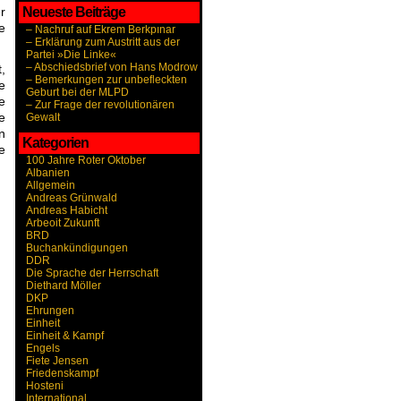
r
Neueste Beiträge
e
– Nachruf auf Ekrem Berkpınar
– Erklärung zum Austritt aus der
Partei »Die Linke«
– Abschiedsbrief von Hans Modrow
,
– Bemerkungen zur unbefleckten
e
Geburt bei der MLPD
e
– Zur Frage der revolutionären
e
Gewalt
n
Kategorien
e
100 Jahre Roter Oktober
Albanien
Allgemein
Andreas Grünwald
Andreas Habicht
Arbeoit Zukunft
BRD
Buchankündigungen
DDR
Die Sprache der Herrschaft
Diethard Möller
DKP
Ehrungen
Einheit
Einheit & Kampf
Engels
Fiete Jensen
Friedenskampf
Hosteni
International