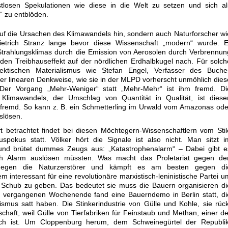
istlosen Spekulationen wie diese in die Welt zu setzen und sich al
“ zu entblöden.
 auf die Ursachen des Klimawandels hin, sondern auch Naturforscher wi
Dietrich Stranz lange bevor diese Wissenschaft „modern“ wurde. E
Strahlungsklimas durch die Emission von Aerosolen durch Verbrennun
den Treibhauseffekt auf der nördlichen Erdhalbkugel nach. Für solch
ektischen Materialismus wie Stefan Engel, Verfasser des Buche
iner linearen Denkweise, wie sie in der MLPD vorherscht unmöhlich dies
er Vorgang „Mehr-Weniger“ statt „Mehr-Mehr“ ist ihm fremd. Di
 Klimawandels, der Umschlag von Quantität in Qualität, ist diese
g fremd. So kann z. B. ein Schmetterling im Urwald vom Amazonas ode
slösen.
t betrachtet findet bei diesen Möchtegern-Wissenschaftlern vom Stil
spokus statt. Völker hört die Signale ist also nicht. Man sitzt i
 und brütet dummes Zeugs aus: „Katastrophenalarm“ – Dabei gibt e
ich Alarm auslösen müssten. Was macht das Proletariat gegen de
gegen die Naturzerstörer und kämpft es am besten gegen di
m interessant für eine revolutionäre marxistisch-leninistische Partei u
chub zu geben. Das bedeutet sie muss die Bauern organisieren di
m vergangenen Wochenende fand eine Bauerndemo in Berlin statt, di
ismus satt haben. Die Stinkerindustrie von Gülle und Kohle, sie rück
haft, weil Gülle von Tierfabriken für Feinstaub und Methan, einer de
rtlich ist. Um Cloppenburg herum, dem Schweinegürtel der Republik