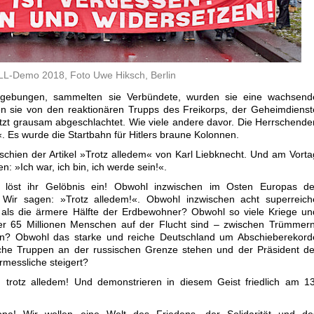
LL-Demo 2018, Foto Uwe Hiksch, Berlin
dgebungen, sammelten sie Verbündete, wurden sie eine wachsend
n sie von den reaktionären Trupps des Freikorps, der Geheimdienst
tzt grausam abgeschlachtet. Wie viele andere davor. Die Herrschende
 Es wurde die Startbahn für Hitlers braune Kolonnen.
chien der Artikel »Trotz alledem« von Karl Liebknecht. Und am Vorta
 »Ich war, ich bin, ich werde sein!«.
öst ihr Gelöbnis ein! Obwohl inzwischen im Osten Europas de
? Wir sagen: »Trotz alledem!«. Obwohl inzwischen acht superreich
ls die ärmere Hälfte der Erdbewohner? Obwohl so viele Kriege un
r 65 Millionen Menschen auf der Flucht sind – zwischen Trümmern
n? Obwohl das starke und reiche Deutschland um Abschieberekord
che Truppen an der russischen Grenze stehen und der Präsident de
messliche steigert?
trotz alledem! Und demonstrieren in diesem Geist friedlich am 13
pa! Wir wollen eine Welt des Friedens, der Solidarität und de