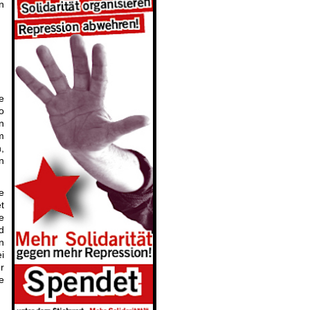
n
e
o
n
m
,
n
e
t
e
d
n
i
r
e