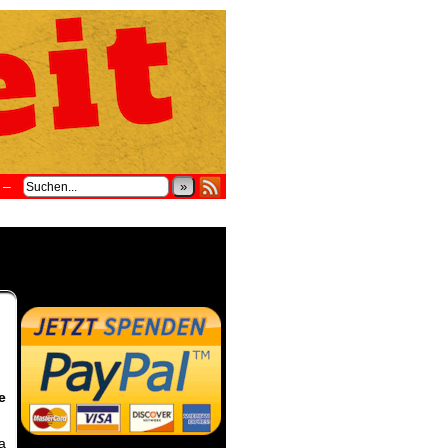
–
»
e
a