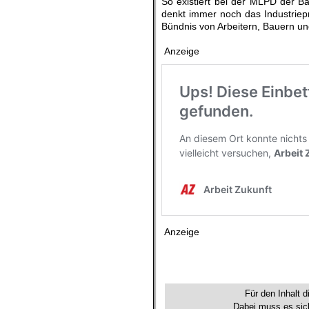
So existiert bei der MLPD der B
denkt immer noch das Industriepr
Bündnis von Arbeitern, Bauern un
.
.
Anzeige
.
Anzeige
.
Für den Inhalt d
Dabei muss es sich