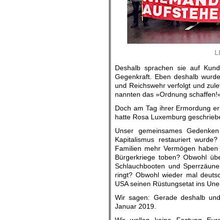
L
Deshalb sprachen sie auf Kun
Gegenkraft. Eben deshalb wurde
und Reichswehr verfolgt und zule
nannten das »Ordnung schaffen!«.
Doch am Tag ihrer Ermordung ers
hatte Rosa Luxemburg geschrieben:
Unser gemeinsames Gedenken l
Kapitalismus restauriert wurde
Familien mehr Vermögen haben a
Bürgerkriege toben? Obwohl übe
Schlauchbooten und Sperrzäune
ringt? Obwohl wieder mal deuts
USA seinen Rüstungsetat ins Uner
Wir sagen: Gerade deshalb und 
Januar 2019.
Wir wollen keine Festung Euro