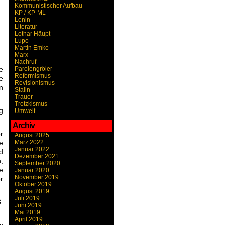
Kommunistischer Aufbau
KP / KP-ML
Lenin
Literatur
Lothar Häupt
Lupo
Martin Emko
Marx
Nachruf
e
Parolengröler
Reformismus
e
Revisionismus
n
Stalin
Trauer
Trotzkismus
g
Umwelt
Archiv
r
August 2025
e
März 2022
Januar 2022
d
Dezember 2021
,
September 2020
e
Januar 2020
November 2019
r
Oktober 2019
August 2019
Juli 2019
.
Juni 2019
Mai 2019
April 2019
s