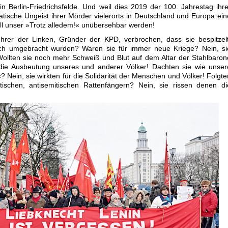
 Berlin-Friedrichsfelde. Und weil dies 2019 der 100. Jahrestag ihre
tische Ungeist ihrer Mörder vielerorts in Deutschland und Europa ein
soll unser »Trotz alledem!« unübersehbar werden!
hrer der Linken, Gründer der KPD, verbrochen, dass sie bespitzelt
isch umgebracht wurden? Waren sie für immer neue Kriege? Nein, si
Wollten sie noch mehr Schweiß und Blut auf dem Altar der Stahlbaron
die Ausbeutung unseres und anderer Völker! Dachten sie wie unser
!«? Nein, sie wirkten für die Solidarität der Menschen und Völker! Folgte
istischen, antisemitischen Rattenfängern? Nein, sie rissen denen di