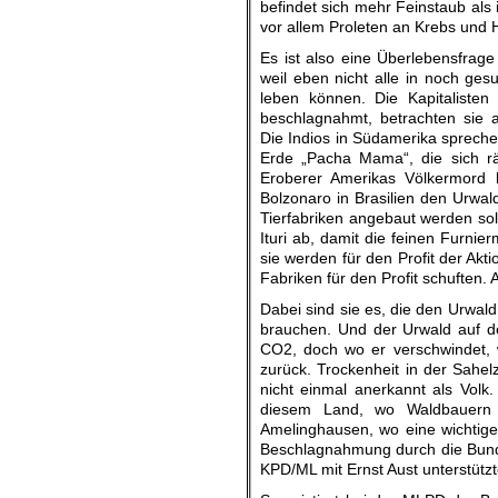
befindet sich mehr Feinstaub als 
vor allem Proleten an Krebs und He
Es ist also eine Überlebensfrage
weil eben nicht alle in noch g
leben können. Die Kapitalisten
beschlagnahmt, betrachten sie a
Die Indios in Südamerika spreche
Erde „Pacha Mama“, die sich r
Eroberer Amerikas Völkermord 
Bolzonaro in Brasilien
den Urwald
Tierfabriken angebaut werden so
Ituri ab, damit die feinen Furni
sie werden für den Profit der Akti
Fabriken für den Profit schuften. 
Dabei sind sie es, die den Urwal
brauchen. Und der Urwald auf der
CO2, doch wo er verschwindet, w
zurück. Trockenheit in der Sahel
nicht einmal anerkannt als Volk
diesem Land, wo Waldbauern 
Amelinghausen, wo eine wichtige 
Beschlagnahmung durch die Bunde
KPD/ML mit Ernst Aust unterstütz