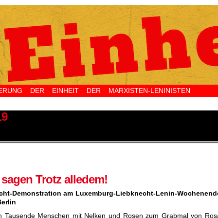
NG DER EINHEIT DER MARXISTEN-LENINISTEN 
19
sagen Trotz alledem!
echt-Demonstration am Luxemburg-Liebknecht-Lenin-Wochenend
erlin
n Tausende Menschen mit Nelken und Rosen zum Grabmal von Ros