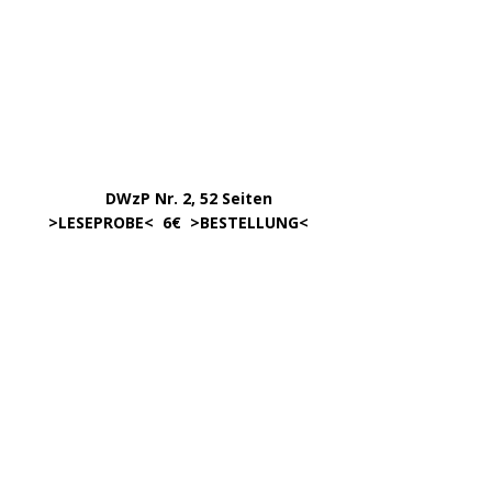
…..
DWzP Nr. 7, 130 Seiten
………….
LESEN/DOWNLOAD
…………
383 Seiten, 15,00€
… .
>
LESEPROBE
< >
BESTELLUNG
<
……………….
WIEDER LIEFERBAR!
….
342 Seit., 15€ >
BESCHREIBUNG
<
………………….
>
BESTELLUNG
<
.
……..
Erscheint in der 1. Hälfte ’24,
…. ..
ca. 180 Seiten >
INFORMATION
<
…..
>BESTELLUNG<
noch nicht möglich.
450 Seiten, 17,00