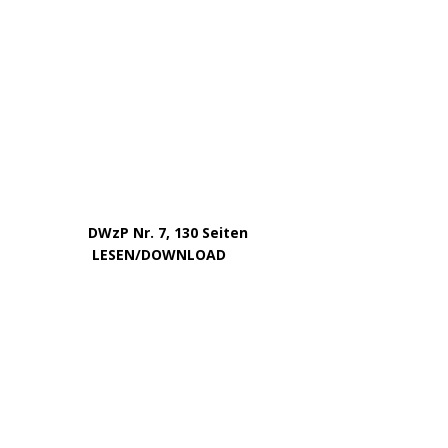
Januar 2024
Dezember 2023
November 2023
Oktober 2023
September 2023
August 2023
Juli 2023
Juni 2023
Mai 2023
April 2023
März 2023
Februar 2023
Januar 2023