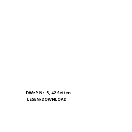
Juni 2025
Mai 2025
März 2025
Februar 2025
Januar 2025
Dezember 2024
November 2024
September 2024
August 2024
Juli 2024
Mai 2024
April 2024
März 2024
Februar 2024