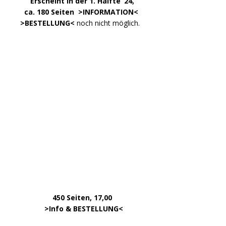
Über uns – was ist »Der Weg zur Partei«?
Zum »Gendern«
DATEN
Impressum
Datenschutzerklärung
Kontakt
META
Anmelden
Eintrags-Feed
Kommentar-Feed
WordPress.org
Copyright © 2026 | WordPress Theme von
MH Themes