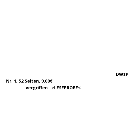
DWzP Nr. 2, 52 Seiten
……
>LESEPROBE
< 6€ >
BESTELLUNG
<
…..
Begleitheft zu DWzP Nr. 2,
………………
Erscheint Ende 2023
……………………
>
LESEPROBE
<
…………….
DWzP Nr. 3, 42 Seiten
…..
>
LESEPROBE
< 7€ >
BESTELLUNG
<
DWzP Nr. 4, 90 Seiten
….. … …
LESEN/DOWNLOAD
DWzP Nr. 5, 42 Seiten
…………..
LESEN/DOWNLOAD