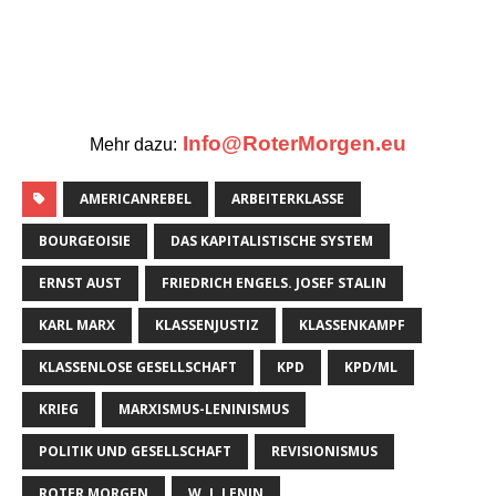
.
.
Info@RoterMorgen.eu
Mehr dazu:
AMERICANREBEL
ARBEITERKLASSE
BOURGEOISIE
DAS KAPITALISTISCHE SYSTEM
ERNST AUST
FRIEDRICH ENGELS. JOSEF STALIN
KARL MARX
KLASSENJUSTIZ
KLASSENKAMPF
KLASSENLOSE GESELLSCHAFT
KPD
KPD/ML
KRIEG
MARXISMUS-LENINISMUS
POLITIK UND GESELLSCHAFT
REVISIONISMUS
ROTER MORGEN
W. I. LENIN