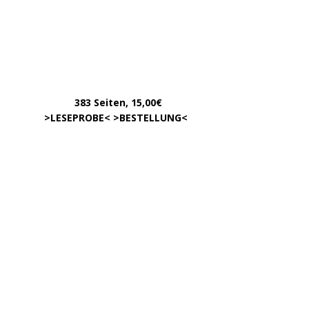
Dezember 2022
November 2022
Oktober 2022
August 2022
Juli 2022
Juni 2022
Mai 2022
April 2022
Dezember 2020
September 2017
August 2017
Oktober 2016
Juni 2016
VOM GLEICHEN HERAUSGEBERKREIS