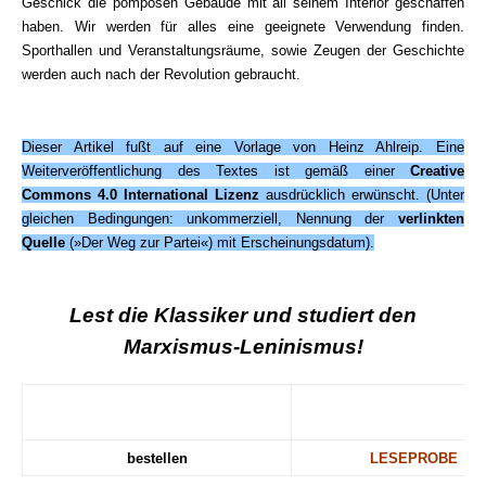
Geschick die pompösen Gebäude mit all seinem Interior geschaffen
haben. Wir werden für alles eine geeignete Verwendung finden.
Sporthallen und Veranstaltungsräume, sowie Zeugen der Geschichte
werden auch nach der Revolution gebraucht.
.
Dieser Artikel fußt auf eine Vorlage von Heinz Ahlreip. Eine
Weiterveröffentlichung des Textes ist gemäß einer
Creative
Commons 4.0 International Lizenz
ausdrücklich erwünscht. (Unter
gleichen Bedingungen: unkommerziell, Nennung der
verlinkten
Quelle
(»Der Weg zur Partei«) mit Erscheinungsdatum).
.
Lest die Klassiker und studiert den
Marxismus-Leninismus!
bestellen
LESEPROBE