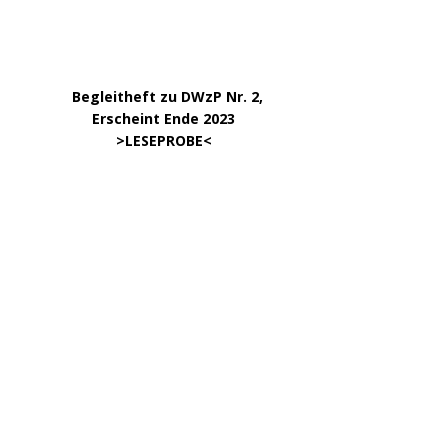
.
>
Info & BESTELLUNG
<
………….. ..
DWzP Nr. 6, 52 Seiten
… ..
>
LESEPROBE
< online ab 3/24
.
.
DWzP Nr. 8, 52 Seiten
.
online ab 4/24
.
.
DWzP Nr. 9, 273 Seiten
.
LESEN/DOWNLOAD
.
DWzP Nr. 10, 52 Seiten
.
online ab 1/24
………………….
Klick aufs Bild