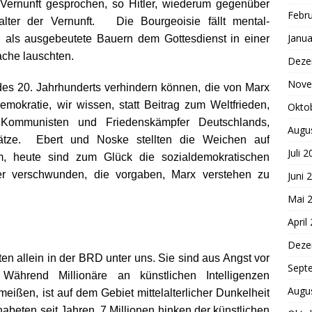
 Vernunft gesprochen, so Hitler, wiederum gegenüber
Febr
lter der Vernunft. Die Bourgeoisie fällt mental-
Janua
, als ausgebeutete Bauern dem Gottesdienst in einer
ache lauschten.
Deze
Nove
 des 20. Jahrhunderts verhindern können, die von Marx
okratie, wir wissen, statt Beitrag zum Weltfrieden,
Okto
 Kommunisten und Friedenskämpfer Deutschlands,
Augu
tze. Ebert und Noske stellten die Weichen auf
Juli 
tum, heute sind zum Glück die sozialdemokratischen
er verschwunden, die vorgaben, Marx verstehen zu
Juni 
Mai 
April
Deze
en allein in der BRD unter uns. Sie sind aus Angst vor
Sept
Während Millionäre an künstlichen Intelligenzen
Augu
eißen, ist auf dem Gebiet mittelalterlicher Dunkelheit
abeten seit Jahren, 7 Millionen hinken der künstlichen