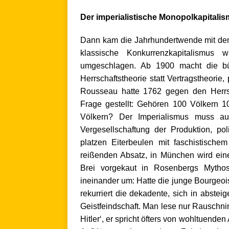
.
Der imperialistische Monopolkapitali
Dann kam die Jahrhundertwende mit dem
klassische Konkurrenzkapitalismus w
umgeschlagen. Ab 1900 macht die bür
Herrschaftstheorie statt Vertragstheorie,
Rousseau hatte 1762 gegen den Herrsc
Frage gestellt: Gehören 100 Völkern 
Völkern? Der Imperialismus muss auf
Vergesellschaftung der Produktion, poli
platzen Eiterbeulen mit faschistische
reißenden Absatz, in München wird eine
Brei vorgekaut in Rosenbergs Mytho
ineinander um: Hatte die junge Bourgeoi
rekurriert die dekadente, sich in abste
Geistfeindschaft. Man lese nur Rauschni
Hitler‘, er spricht öfters von wohltuen