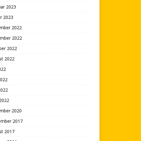
uar 2023
r 2023
mber 2022
mber 2022
ber 2022
st 2022
2022
2022
2022
 2022
mber 2020
ember 2017
st 2017