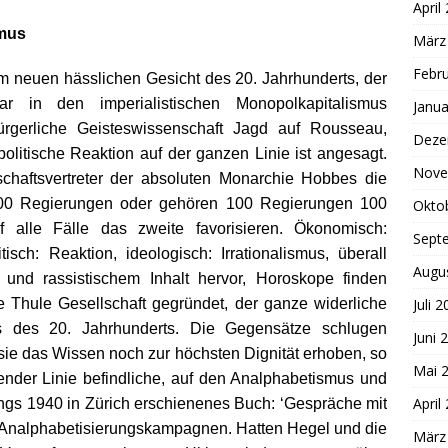
April
smus
März
Febr
 neuen hässlichen Gesicht des 20. Jahrhunderts, der
ar in den imperialistischen Monopolkapitalismus
Janua
gerliche Geisteswissenschaft Jagd auf Rousseau,
Deze
 politische Reaktion auf der ganzen Linie ist angesagt.
Nove
haftsvertreter der absoluten Monarchie Hobbes die
100 Regierungen oder gehören 100 Regierungen 100
Okto
 alle Fälle das zweite favorisieren. Ökonomisch:
Sept
tisch: Reaktion, ideologisch: Irrationalismus, überall
Augu
m und rassistischem Inhalt hervor, Horoskope finden
 Thule Gesellschaft gegründet, der ganze widerliche
Juli 
s des 20. Jahrhunderts. Die Gegensätze schlugen
Juni 
sie das Wissen noch zur höchsten Dignität erhoben, so
Mai 
igender Linie befindliche, auf den Analphabetismus und
April
ngs 1940 in Zürich erschienenes Buch: ‘Gespräche mit
den Analphabetisierungskampagnen. Hatten Hegel und die
März