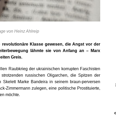
DWz
……
…..
age von Heinz Ahlreip
DWz
……
e revolutionäre Klasse gewesen, die Angst vor der
eiterbewe
gung lähmte sie vo
n Anfang an – Marx
…
eiten Greis.
… 
llen Raubkrieg der ukrainischen korrupten Faschisten
 strotzenden russischen Oligarchen, die Spitzen der
………
n Skelett Marke Bandeira in seinem braun-perversen
….
rack-Zimmermann zulegen, eine politische Prostituierte,
………
nen möchte.
.
…….
…. ..