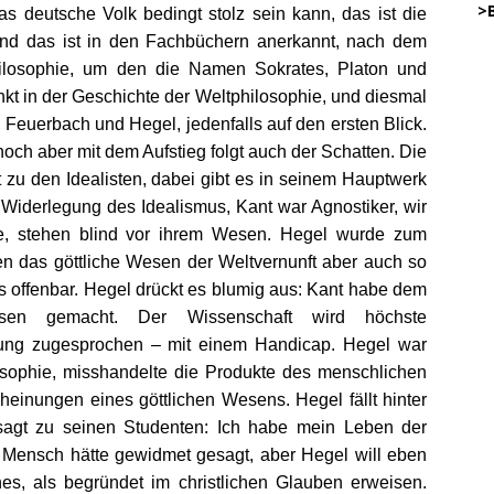
…..
>
s deutsche Volk bedingt stolz sein kann, das ist die
 und das ist in den Fachbüchern anerkannt, nach dem
ilosophie, um den die Namen Sokrates, Platon und
45
nkt in der Geschichte der Weltphilosophie, und diesmal
.
 Feuerbach und Hegel, jedenfalls auf den ersten Blick.
och aber mit dem Aufstieg folgt auch der Schatten. Die
…………
t zu den Idealisten, dabei gibt es in seinem Hauptwerk
… .
e Widerlegung des Idealismus, Kant war Agnostiker, wir
e, stehen blind vor ihrem Wesen. Hegel wurde zum
.
n das göttliche Wesen der Weltvernunft aber auch so
.
DW
 offenbar. Hegel drückt es blumig aus: Kant habe dem
.
o
sen gemacht. Der Wissenschaft wird höchste
.
ung zugesprochen – mit einem Handicap. Hegel war
.
DWz
sophie, misshandelte die Produkte des menschlichen
.
einungen eines göttlichen Wesens. Hegel fällt hinter
 sagt zu seinen Studenten: Ich habe mein Leben der
.
r Mensch hätte gewidmet gesagt, aber Hegel will eben
DWz
es, als begründet im christlichen Glauben erweisen.
.
on