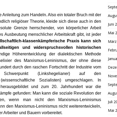
Sept
e Anleitung zum Handeln. Also ein totaler Bruch mit der
Augu
dlich religiöser Theorie, kleide sich diese auch in den
Juni 
olute Grenze herrschender, von körperlicher Arbeit
Mai 
es Ausbeutung menschlicher Arbeitskraft gibt, ist jeder
llschaftlich-klassenkämpferische Praxis kann sich
März
llseitigen und widerspruchsvollen historischen
Febr
ändige Höherentwicklung der dialektischen Methode
Janua
nselixier des Marxismus-Leninismus, der ohne diese
undert durch den raschen Fortschritt der Industrie vom
Deze
ischen Schwerpunkt (Linkshegelianer) auf den
Nove
en (wissenschaftliche Sozialisten) umgeschlagen. In
Sept
 herausgebildet und zum 20. Jahrhundert war die
Augu
mpfe gefunden: Man kann die soziale Revolution der
iten, wenn man nicht den Marxismus-Leninismus
Juli 
nn den Marxismus-Leninismus nicht weiterentwickeln,
Mai 
r Arbeiter und Bauern vorbereitet.