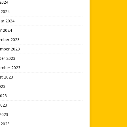
 2024
 2024
uar 2024
r 2024
mber 2023
mber 2023
ber 2023
ember 2023
st 2023
2023
2023
2023
 2023
 2023