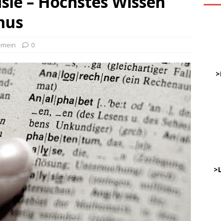
sie – Höchstes Wissen
mus
ve
emein
0
DWz
……
>
…
……
……
………
…..
>
DWz
…..