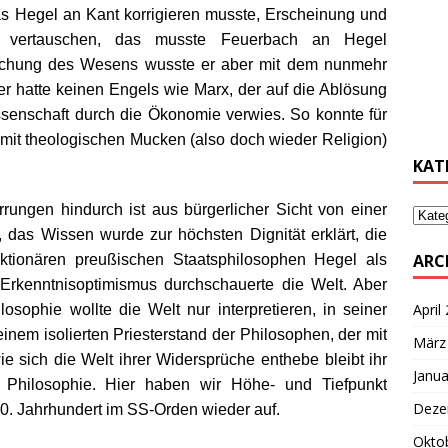
Was Hegel an Kant korrigieren musste, Erscheinung und
et vertauschen, das musste Feuerbach an Hegel
………
tlichung des Wesens wusste er aber mit dem nunmehr
 er hatte keinen Engels wie Marx, der auf die Ablösung
ssenschaft durch die Ökonomie verwies. So konnte für
………
mit theologischen Mucken (also doch wieder Religion)
KAT
rungen hindurch ist aus bürgerlicher Sicht von einer
 das Wissen wurde zur höchsten Dignität erklärt, die
ARC
ktionären preußischen Staatsphilosophen Hegel als
 Erkenntnisoptimismus durchschauerte die Welt. Aber
April
sophie wollte die Welt nur interpretieren, in seiner
inem isolierten Priesterstand der Philosophen, der mit
März
 sich die Welt ihrer Widersprüche enthebe bleibt ihr
Janua
 Philosophie. Hier haben wir Höhe- und Tiefpunkt
Deze
0. Jahrhundert im SS-Orden wieder auf.
Okto