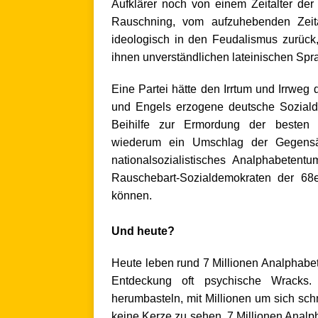
Aufklärer noch von einem Zeitalter der
Rauschning, vom aufzuhebenden Zeita
ideologisch in den Feudalismus zurück
ihnen unverständlichen lateinischen Spr
Eine Partei hätte den Irrtum und Irrweg
und Engels erzogene deutsche Sozialdem
Beihilfe zur Ermordung der besten
wiederum ein Umschlag der Gegensä
nationalsozialistisches Analphabeten
Rauschebart-Sozialdemokraten der 68
können.
.
Und heute?
Heute leben rund 7 Millionen Analphabet
Entdeckung oft psychische Wracks. 
herumbasteln, mit Millionen um sich schm
keine Kerze zu sehen. 7 Millionen Analph