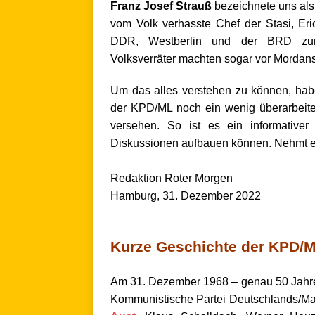
Franz Josef Strauß
bezeichnete uns al
vom Volk verhasste Chef der
Stasi, Eri
DDR, Westberlin und der BRD zur v
Volksverräter machten sogar vor Morda
Um das alles verstehen zu k
önnen,
habe
der KPD/ML noch ein wenig überarbeitet 
versehen. So ist es ein informative
Diskussionen aufbauen können. Nehmt euc
.
Redaktion Roter Morgen
Hamburg, 31. Dezember 2022
Kurze Geschichte der KPD/
Am 31. Dezember 1968 – genau 50 Jahr
Kommunistische Partei Deutschlands/Ma