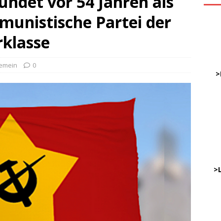
ndet vor 54 Jahren als
munistische Partei der
ve
rklasse
DWz
gemein
0
……
>
…
……
……
………
…..
>
DWz
…..