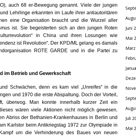
PO), auch 68 er-Bewegung genannt. Viele der jungen
Sept
d Lehrlinge erkannten im Laufe ihrer antiautoritären
Augu
hen eine Organisation braucht und die Wurzel aller
smus ist. Sie begeisterten sich an den jungen Roten
Juni 
Kulturrevolution“ in China und ihren Losungen wie
Mai 
pttendenz ist Revolution“. Der KPD/ML gelang es damals
März
gendorganisation ROTE GARDE und in die Partei zu
Febr
Janua
nd im Betrieb und Gewerkschaft
Deze
 und Schwächen, denn es kam viel „Unreifes“ in die
Nove
gen und 1970 die erste Abspaltung. Doch der Vorteil,
Sept
t, überwog. Man konnte innerhalb kurzer Zeit ein
Augu
dieses wären viele Aktionen nicht möglich gewesen.
en Abriss der Bethanien-Krankenhauses in Berlin und
Juli 
t am Karlstor beim Antikriegstag 1972 zur Olympiade in
Mai 
 Kampf um die Verhinderung des Baues von neuen