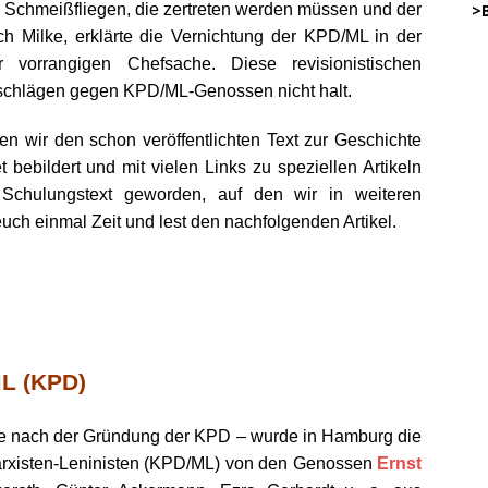
s
Schmeißfliegen
, die zertreten werden müssen und der
…..
>
ch
Milke,
erklärte die Vernichtung der KPD/ML in der
orrangigen Chefsache. Diese revisionistischen
45
nschlägen gegen KPD/ML-Genossen nicht halt.
.
n wir den schon veröffentlichten Text zur Geschichte
bebildert und mit vielen Links zu speziellen Artikeln
…………
r Schulungstext
geworden, auf
den wir in weiteren
… .
h einmal Zeit und lest den nachfolgenden Artikel.
.
.
DW
.
o
.
.
DWz
ML (KPD)
.
.
e nach der Gründung der KPD – wurde in Hamburg die
DWz
rxisten-Leninisten (KPD/ML) von den Genossen
Ernst
.
on