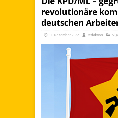
Die KPD/ML – gegrü
revolutionäre kom
deutschen Arbeite
31. Dezember 2022
Redaktion
All