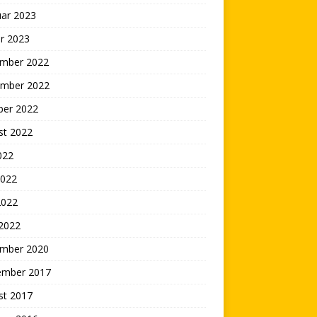
uar 2023
r 2023
mber 2022
mber 2022
ber 2022
st 2022
2022
2022
2022
 2022
mber 2020
ember 2017
st 2017