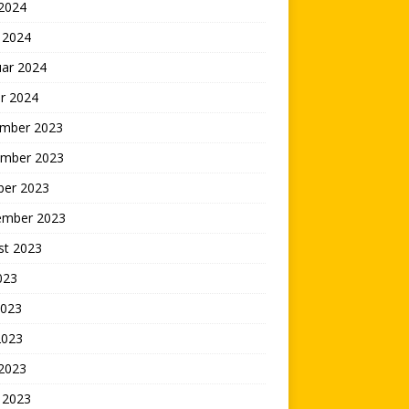
 2024
 2024
uar 2024
r 2024
mber 2023
mber 2023
ber 2023
ember 2023
st 2023
2023
2023
2023
 2023
 2023