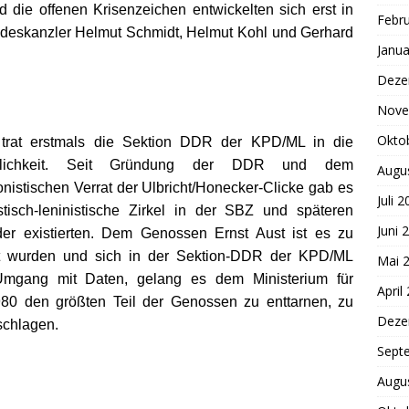
d die offenen Krisenzeichen entwickelten sich erst in
Febr
ndeskanzler Helmut Schmidt, Helmut Kohl und Gerhard
Janua
Deze
Nove
Okto
trat erstmals die Sektion DDR der KPD/ML in die
ntlichkeit. Seit Gründung der DDR und dem
Augu
ionistischen Verrat der Ulbricht/Honecker-Clicke gab es
Juli 
stisch-leninistische Zirkel in der SBZ und späteren
Juni 
r existierten. Dem Genossen Ernst Aust ist es zu
t wurden und sich in der Sektion-DDR der KPD/ML
Mai 
 Umgang mit Daten, gelang es dem Ministerium für
April
980 den größten Teil der Genossen zu enttarnen, zu
Deze
schlagen.
Sept
Augu