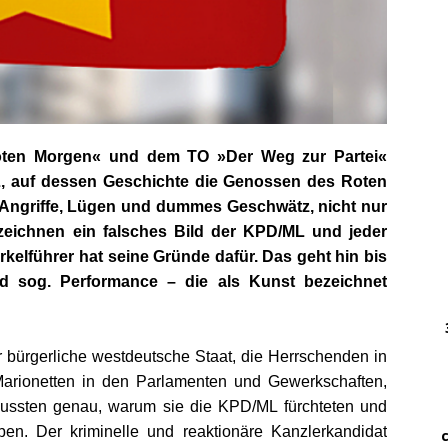
DWz
……
…..
DWz
……
oten Morgen« und dem TO »Der Weg zur Partei«
 auf dessen Geschichte die Genossen des Roten
r. Angriffe, Lügen und dummes Geschwätz, nicht nur
…
zeichnen
ein falsches Bild der KPD/ML und jeder
… 
irkelführer hat seine Gründe dafür. Das geht hin bis
d s
og.
Performance
– die als Kunst bezeichnet
………
….
………
 bürgerliche westdeutsche Staat, die Herrschenden in
arionetten in den Parlamenten und
Gewerkschaften,
.
ussten
genau, warum
sie
die
KPD/ML fürchteten und
…….
aben.
Der kriminelle und reaktionäre Kanzlerkandidat
…. ..