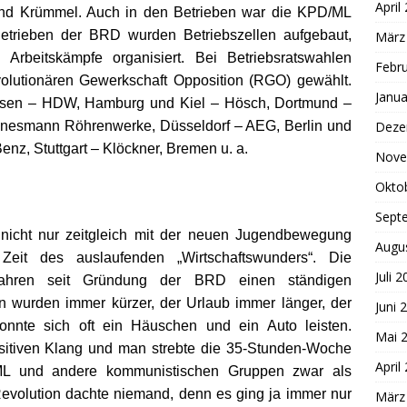
April
 und Krümmel. Auch in den Betrieben war die KPD/ML
Betrieben der BRD wurden Betriebszellen aufgebaut,
März
Arbeitskämpfe organisiert. Bei Betriebsratswahlen
Febr
volutionären Gewerkschaft Opposition (RGO) gewählt.
Janua
usen – HDW, Hamburg und Kiel – Hösch, Dortmund –
nnesmann Röhrenwerke, Düsseldorf – AEG, Berlin und
Deze
z, Stuttgart – Klöckner, Bremen u. a.
Nove
Okto
Sept
nicht nur zeitgleich mit der neuen Jugendbewegung
Augu
it des auslaufenden „Wirtschaftswunders“. Die
Juli 
Jahren seit Gründung der BRD einen ständigen
en wurden immer kürzer, der Urlaub immer länger, der
Juni 
nnte sich oft ein Häuschen und ein Auto leisten.
Mai 
sitiven Klang und man strebte die 35-Stunden-Woche
April
/ML und andere kommunistischen Gruppen zwar als
Revolution dachte niemand, denn es ging ja immer nur
März