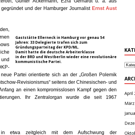
eroth, Günter Ackermann, Ezra Gerhardt u. a. aus
, gegründet und der Hamburger
Journalist
Ernst Aust
………
den,
………
rnen
Gaststätte Ellerneck in Hamburg vor genau 54
Jahren: 33 Delegierte trafen sich zum
ows
Gründungsparteitag der KPD/ML.
KAT
liche
Damit hatte die deutsche Arbeiterklasse
in der BRD und Westberlin wieder eine revolutionäre
 und
kommunistische Partei.
DKP-
eue Partei orientierte sich an der „Großen Polemik
ARC
htschow-Revisionismus“ seitens der Chinesischen- und
 Anfang an einen kompromisslosen Kampf gegen den
April
tierungen. Ihr Zentralorgan wurde die seit 1967
März
Janua
Deze
n etwa zeitgleich mit dem Aufschwung der
Okto