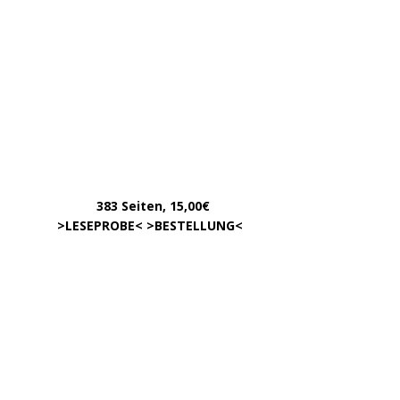
August 2017
Oktober 2016
Juni 2016
VOM GLEICHEN HERAUSGEBERKREIS
INFOS
Über uns – was ist »Der Weg zur Partei«?
Zum »Gendern«
DATEN