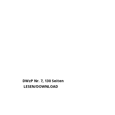
April 2023
März 2023
Februar 2023
Januar 2023
Dezember 2022
November 2022
Oktober 2022
August 2022
Juli 2022
Juni 2022
Mai 2022
April 2022
Dezember 2020
September 2017