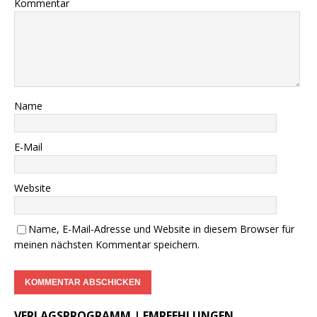
VERLAGSPROGRAMM | EMPFEHLUNGEN
………..
DWzP Nr. 1, 52 Seiten, 9,00€
vergriffen >
LESEPROBE
<
DWzP Nr. 2, 52 Seiten
……
>LESEPROBE
< 6€ >
BESTELLUNG
<
…..
Begleitheft zu DWzP Nr. 2,
………………
Erscheint Ende 2023
……………………
>
LESEPROBE
<
…………….
DWzP Nr. 3, 42 Seiten
…..
>
LESEPROBE
< 7€ >
BESTELLUNG
<