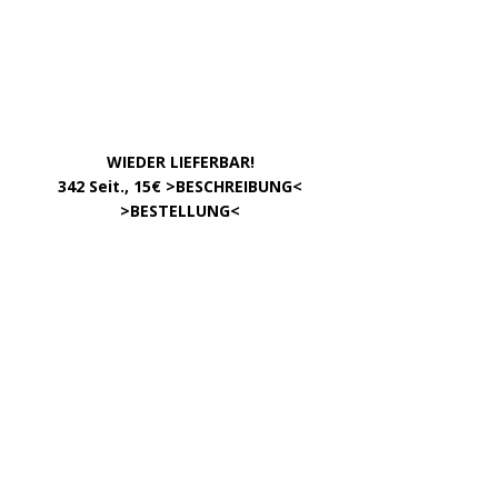
Impressum
Datenschutzerklärung
Kontakt
META
Anmelden
Eintrags-Feed
Kommentar-Feed
WordPress.org
Copyright © 2026 | WordPress Theme von
MH Themes