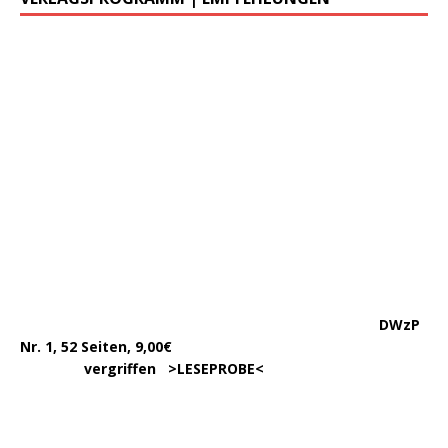
DWzP Nr. 4, 90 Seiten
….. … …
LESEN/DOWNLOAD
DWzP Nr. 5, 42 Seiten
…………..
LESEN/DOWNLOAD
…..
DWzP Nr. 7, 130 Seiten
………….
LESEN/DOWNLOAD
…………
383 Seiten, 15,00€
… .
>
LESEPROBE
< >
BESTELLUNG
<
……………….
WIEDER LIEFERBAR!
….
342 Seit., 15€ >
BESCHREIBUNG
<
………………….
>
BESTELLUNG
<