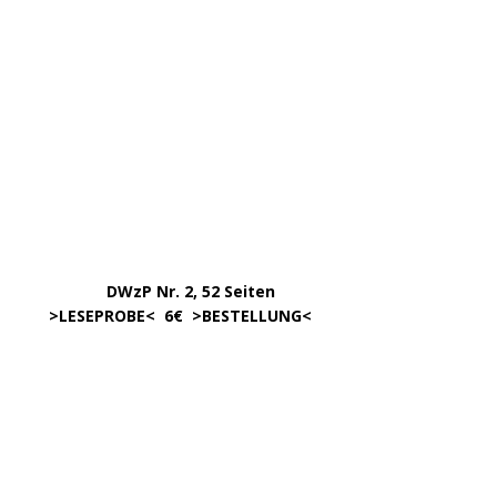
.
……..
Erscheint in der 1. Hälfte ’24,
…. ..
ca. 180 Seiten >
INFORMATION
<
…..
>BESTELLUNG<
noch nicht möglich.
450 Seiten, 17,00
.
>
Info & BESTELLUNG
<
………….. ..
DWzP Nr. 6, 52 Seiten
… ..
>
LESEPROBE
< online ab 3/24
.
.
DWzP Nr. 8, 52 Seiten
.
online ab 4/24
.
.
DWzP Nr. 9, 273 Seiten
.
LESEN/DOWNLOAD