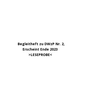
.
DWzP Nr. 10, 52 Seiten
.
online ab 1/24
………………….
Klick aufs Bild
………………….
Klick aufs Bild
KATEGORIEN
ARCHIV
April 2026
März 2026
Januar 2026