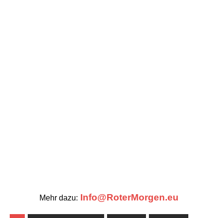
Info@RoterMorgen.eu
Mehr dazu:
#GESCHICHTSLÜGEN
#ISRAEL
#KATYN
#PALÄSTINA
#ROTER_MORGEN
#ROTERMORGEN
#RUSSLAND
#STALIN
#SYRIEN
#ZIONISMUS
AHLREIP
KRIEG
ZURÜCK
Idealistische Philosophen als Diener der Kirche und des Staates
WEITER
Einige Notizen zu Lenins Kriegskunst
SCHREIBE DEN ERSTEN KOMMENTAR
Antworten