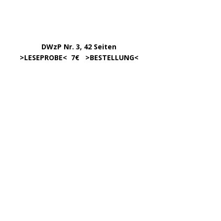
Oktober 2025
September 2025
August 2025
Juni 2025
Mai 2025
März 2025
Februar 2025
Januar 2025
Dezember 2024
November 2024
September 2024
August 2024
Juli 2024