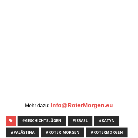
#GESCHICHTSLÜGEN
#ISRAEL
#KATYN
#PALÄSTINA
#ROTER_MORGEN
#ROTERMORGEN
#RUSSLAND
#STALIN
#SYRIEN
#ZIONISMUS
AHLREIP
KRIEG
ZURÜCK
Aufruf von Abdullah Öcalan für Frieden und eine
demokratische Gesellschaft
WEITER
Wenn nötig, all mein Blut, Tropfen für Tropfen zu
widmen …
SCHREIBE DEN ERSTEN KOMMENTAR
Antworten