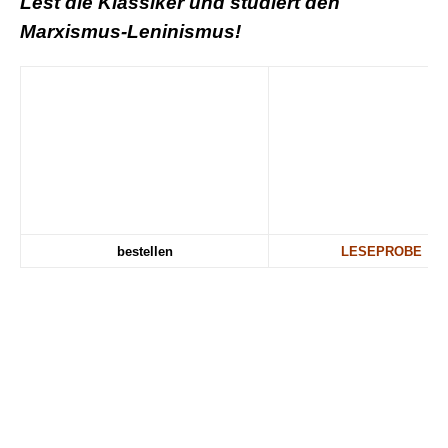
Lest die Klassiker und studiert den
Marxismus-Leninismus!
bestellen
LESEPROBE
.
.
Info@RoterMorgen.eu
Mehr dazu: