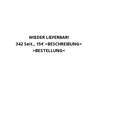
INFOS
Über uns – was ist »Der Weg zur Partei«?
Zum »Gendern«
DATEN
Impressum
Datenschutzerklärung
Kontakt
META
Anmelden
Eintrags-Feed