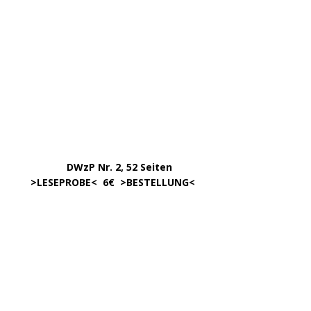
……..
Erscheint in der 1. Hälfte ’24,
…. ..
ca. 180 Seiten >
INFORMATION
<
…..
>BESTELLUNG<
noch nicht möglich.
450 Seiten, 17,00
.
>
Info & BESTELLUNG
<
………….. ..
DWzP Nr. 6, 52 Seiten
… ..
>
LESEPROBE
< online ab 3/24
.
.
DWzP Nr. 8, 52 Seiten
.
online ab 4/24
.
.
DWzP Nr. 9, 273 Seiten
.
LESEN/DOWNLOAD
.