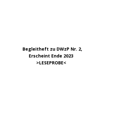
DWzP Nr. 10, 52 Seiten
.
online ab 1/24
………………….
Klick aufs Bild
………………….
Klick aufs Bild
KATEGORIEN
ARCHIV
April 2026
März 2026
Januar 2026
Dezember 2025