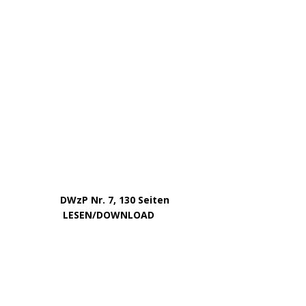
März 2023
Februar 2023
Januar 2023
Dezember 2022
November 2022
Oktober 2022
August 2022
Juli 2022
Juni 2022
Mai 2022
April 2022
Dezember 2020
September 2017