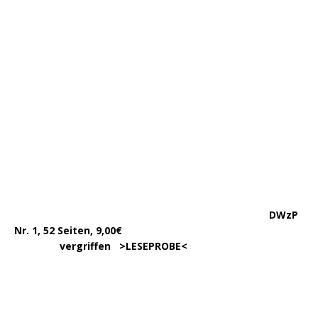
DWzP Nr. 4, 90 Seiten
….. … …
LESEN/DOWNLOAD
DWzP Nr. 5, 42 Seiten
…………..
LESEN/DOWNLOAD
…..
DWzP Nr. 7, 130 Seiten
………….
LESEN/DOWNLOAD
…………
383 Seiten, 15,00€
… .
>
LESEPROBE
< >
BESTELLUNG
<
……………….
WIEDER LIEFERBAR!
….
342 Seit., 15€ >
BESCHREIBUNG
<
………………….
>
BESTELLUNG
<
.