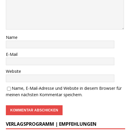
VERLAGSPROGRAMM | EMPFEHLUNGEN
………..
DWzP Nr. 1, 52 Seiten, 9,00€
vergriffen >
LESEPROBE
<
DWzP Nr. 2, 52 Seiten
……
>LESEPROBE
< 6€ >
BESTELLUNG
<
…..
Begleitheft zu DWzP Nr. 2,
………………
Erscheint Ende 2023
……………………
>
LESEPROBE
<
…………….
DWzP Nr. 3, 42 Seiten
…..
>
LESEPROBE
< 7€ >
BESTELLUNG
<