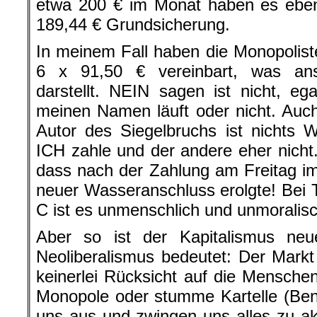
etwa 200 € im Monat haben es eben
189,44 € Grundsicherung.
In meinem Fall haben die Monopolis
6 x 91,50 € vereinbart, was an
darstellt. NEIN sagen ist nicht, eg
meinen Namen läuft oder nicht. Auc
Autor des Siegelbruchs ist nichts 
ICH zahle und der andere eher nicht.
dass nach der Zahlung am Freitag i
neuer Wasseranschluss erolgte! Bei 
C ist es unmenschlich und unmoralis
Aber so ist der Kapitalismus ne
Neoliberalismus bedeutet: Der Markt
keinerlei Rücksicht auf die Mensch
Monopole oder stumme Kartelle (Ben
uns aus und zwingen uns alles zu a