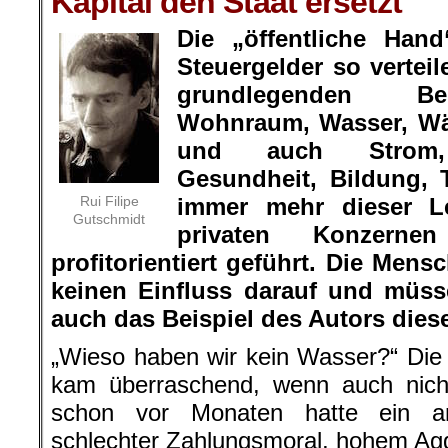
Kapital den Staat ersetzt
Die „öffentliche Hand
Steuergelder so verteil
grundlegenden Bed
Wohnraum, Wasser, Wä
und auch Strom, 
Gesundheit, Bildung,
Rui Filipe
immer mehr dieser L
Gutschmidt
privaten Konzern
profitorientiert geführt. Die Men
keinen Einfluss darauf und müss
auch das Beispiel des Autors diese
„
Wieso haben wir kein Wasser?“ Die 
kam überraschend, wenn auch nich
schon vor Monaten hatte ein an
schlechter Zahlungsmoral, hohem Aggr