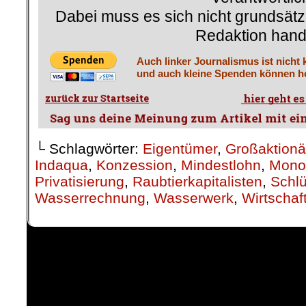
Dabei muss es sich nicht grundsätz
Redaktion hand
Auch linker Journalismus ist nicht 
und auch kleine Spenden können he
└ Schlagwörter:
Eigentümer
,
Großaktionä
Indaqua
,
Konzession
,
Mindestlohn
,
Mono
Privatisierung
,
Raubtierkapitalisten
,
Schlü
Wasserrechnung
,
Wasserwerk
,
Wirtschaf