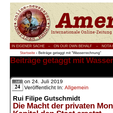
Internationale Onlinezeitung für Frieden
IN EIGENER SACHE
–
ON OUR OWN BEHALF –
NOTA
Startseite
›
Beiträge getaggt mit "Wasserrechnung"
Beiträge getaggt mit Wasse
1 Ergebnis.
on
24. Juli 2019
Juli
24
Veröffentlicht In:
Allgemein
Rui Filipe Gutschmidt
Die Macht der privaten Mo