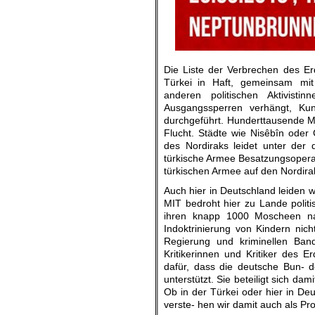
Die Liste der Verbrechen des Er
Türkei in Haft, gemeinsam mit
anderen politischen Aktivist
Ausgangssperren verhängt, Kun
durchgeführt. Hunderttausende M
Flucht. Städte wie Nisêbîn oder 
des Nordiraks leidet unter der d
türkische Armee Besatzungsoperati
türkischen Armee auf den Nordirak
Auch hier in Deutschland leiden wi
MIT bedroht hier zu Lande politis
ihren knapp 1000 Moscheen nat
Indoktrinierung von Kindern nic
Regierung und kriminellen Ba
Kritikerinnen und Kritiker des E
dafür, dass die deutsche Bun- de
unterstützt. Sie beteiligt sich da
Ob in der Türkei oder hier in De
verste- hen wir damit auch als P