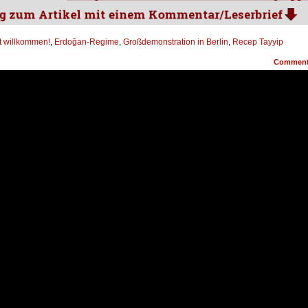
ht willkommen!
,
Erdoğan-Regime
,
Großdemonstration in Berlin
,
Recep Tayyip
Commen