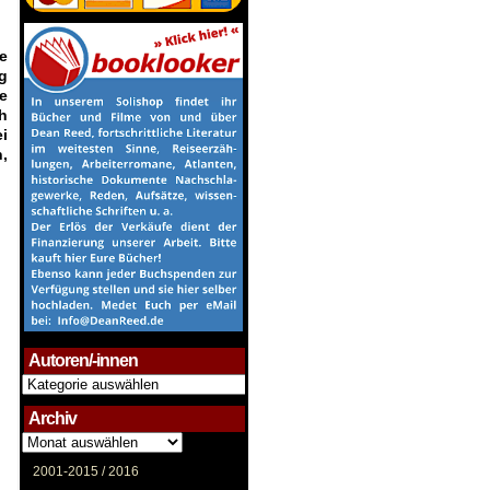
e
g
e
h
i
n,
Autoren/-innen
Autoren/-
innen
Archiv
Archiv
2001-2015 /
2016