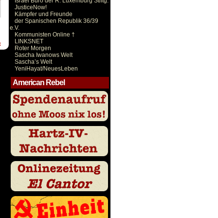
Israel Büro der R. Luxemburg Stiftg.
JusticeNow!
Kämpfer und Freunde
der Spanischen Republik 36/39
e.V.
Kommunisten Online †
LINKSNET
t
Roter Morgen
Sascha Iwanows Welt
Sascha’s Welt
YeniHayat/NeuesLeben
American Rebel