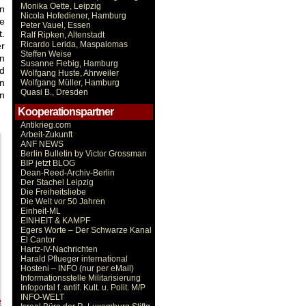
Monika Oette, Leipzig
n
Nicola Hofediener, Hamburg
he
Peter Vauel, Essen
t.
Ralf Ripken, Altenstadt
Ricardo Lerida, Maspalomas
r
Steffen Weise
rn
Susanne Fiebig, Hamburg
d
Wolfgang Huste, Ahrweiler
an
Wolfgang Müller, Hamburg
Quasi B., Dresden
en
Kooperationspartner
Antikrieg.com
Arbeit-Zukunft
ANF NEWS
Berlin Bulletin by Victor Grossman
BIP jetzt BLOG
Dean-Reed-Archiv-Berlin
Der Stachel Leipzig
Die Freiheitsliebe
Die Welt vor 50 Jahren
Einheit-ML
EINHEIT & KAMPF
Egers Worte – Der Schwarze Kanal
El Cantor
Hartz-IV-Nachrichten
Harald Pflueger international
Hosteni – INFO (nur per eMail)
Informationsstelle Militarisierung
Infoportal f. antif. Kult. u. Polit. M/P
INFO-WELT