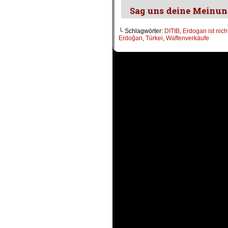
└ Schlagwörter:
DITIB
,
Erdogan ist nic
Erdoğan
,
Türkei
,
Waffenverkäufe