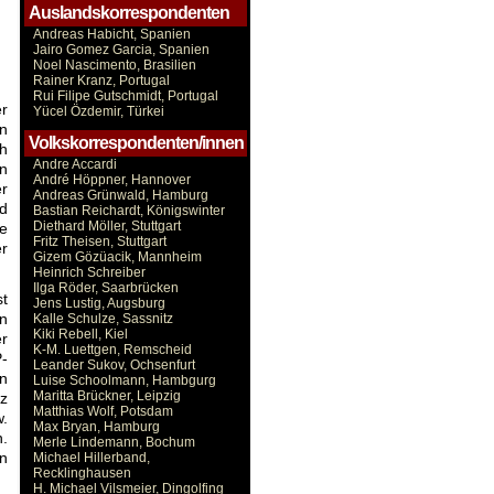
Auslandskorrespondenten
Andreas Habicht, Spanien
Jairo Gomez Garcia, Spanien
Noel Nascimento, Brasilien
Rainer Kranz, Portugal
Rui Filipe Gutschmidt, Portugal
er
Yücel Özdemir, Türkei
n
Volkskorrespondenten/innen
h
Andre Accardi
n
André Höppner, Hannover
er
Andreas Grünwald, Hamburg
nd
Bastian Reichardt, Königswinter
Diethard Möller, Stuttgart
ie
Fritz Theisen, Stuttgart
er
Gizem Gözüacik, Mannheim
Heinrich Schreiber
Ilga Röder, Saarbrücken
st
Jens Lustig, Augsburg
in
Kalle Schulze, Sassnitz
Kiki Rebell, Kiel
r
K-M. Luettgen, Remscheid
P-
Leander Sukov, Ochsenfurt
n
Luise Schoolmann, Hambgurg
Maritta Brückner, Leipzig
iz
Matthias Wolf, Potsdam
w.
Max Bryan, Hamburg
n.
Merle Lindemann, Bochum
an
Michael Hillerband,
Recklinghausen
H. Michael Vilsmeier, Dingolfing