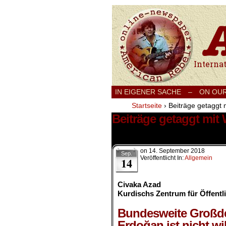
International
IN EIGENER SACHE
–
ON OU
Startseite
›
Beiträge getaggt 
Beiträge getaggt mit
1 Ergebnis.
on
14. September 2018
Sep.
Veröffentlicht In:
Allgemein
14
Civaka Azad
Kurdischs Zentrum für Öffentli
.
Bundesweite Großdem
Erdoğan ist nicht w