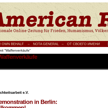
e Onlinezeitung für Frieden, Humanismus, Völkerverständigung und Kul
R OWN BEHALF –
NOTA GENERAL –
ОТ СВОЕГО ИМЕНИ
mit "Waffenverkäufe"
 Waffenverkäufe
chkeitsarbeit e.V.
onstration in Berlin:
illkommen!