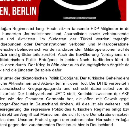
doğan-Regimes ist lang. Heute sitzen tausende HDP-Mitglieder in d
 hunderten Journalistinnen und Journalisten sowie zehntausende
innen und Aktivisten. Im Südosten der Türkei werden tagtäglic
dgebungen oder Demonstrationen verboten und Militäroperatione
enschen befinden sich vor den andauernden Militäroperationen auf d
Cizîr sind größtenteils zerstört. Auch die Bevölkerung Nordsyriens u
iktatorischen Politik Erdoğans. In beiden Nach- barländern führt d
- onen durch. Der Krieg in Afrin aber auch die tagtäglichen Angriffe d
 sind die jüngsten Beispiele dafür.
r unter der diktatorischen Politik Erdoğans. Der türkische Geheimdien
che Aktivistinnen und Aktivis- ten mit dem Tod. Die DITIB verbreitet 
ionalistische Kriegspropaganda und schreckt dabei selbst vor de
ht zurück. Der Lobbyverband UETD stellt Kontakte zwischen der AK
nden wie der Osmanen Germania her, die offen mit Gewalt gege
rdogan-Regimes in Deutschland drohen. All dies ist ein weiteres Ind
sregierung die repressive Politik des türkischen Regimes billigt bz
mit direkt am Angriff auf Menschen, die sich für die Demokratie einsetze
utschland. Unseren Protest gegen den patriarchalen Herrscher Erdoğ
rotest gegen den zunehmenden Rechtsruck hier in Deutschland.