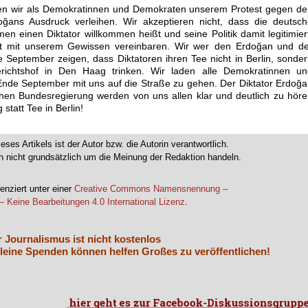
n wir als Demokratinnen und Demokraten unserem Protest gegen de
ğans Ausdruck verleihen. Wir akzeptieren nicht, dass die deutsc
 einen Diktator willkommen heißt und seine Politik damit legitimier
t mit unserem Gewissen vereinbaren. Wir wer den Erdoğan und de
September zeigen, dass Diktatoren ihren Tee nicht in Berlin, sonde
erichtshof in Den Haag trinken. Wir laden alle Demokratinnen un
nde September mit uns auf die Straße zu gehen. Der Diktator Erdoğ
hen Bundesregierung werden von uns allen klar und deutlich zu hör
tatt Tee in Berlin!
ieses Artikels ist der Autor bzw. die Autorin verantwortlich.
 nicht grundsätzlich um die Meinung der Redaktion handeln.
.
enziert unter einer
Creative Commons Namensnennung –
– Keine Bearbeitungen 4.0 International Lizenz
.
r Journalismus ist nicht kostenlos
leine Spenden können helfen Großes zu veröffentlichen!