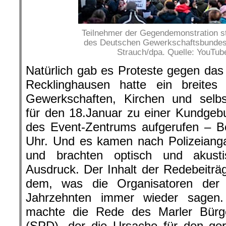
Teilnehmer der Gegendemonstration s
des Deutschen Gewerkschaftsbundes
Strauch/dpa. Quelle: YouTub
Natürlich gab es Proteste gegen das 
Recklinghausen hatte ein breite
Gewerkschaften, Kirchen und selbs
für den 18.Januar zu einer Kundgeb
des Event-Zentrums aufgerufen – B
Uhr. Und es kamen nach Polizeian
und brachten optisch und akust
Ausdruck. Der Inhalt der Redebeitr
dem, was die Organisatoren der 
Jahrzehnten immer wieder sagen
machte die Rede des Marler Bürg
(SPD), der die Ursache für den ger