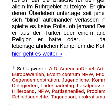
allem im Ruhrgebiet aufzeigte. Er gin
deren Überleben untertage seit jeh
sich “blind” aufeinander verlassen
spielte es keine Rolle, ob jemand De
er aus der Türkei oder einem an
Religion er hatte oder… – d
lebensgefährlichen Kampf um die Koh
hier geht es weiter »
└ Schlagwörter:
AfD
,
AmericanRebel
,
Arb
Europawahlen
,
Event-Zentrum NRW
,
Frid
Gegendemonstration
,
Jugendliche
,
Komm
Delegierten
,
Lndesparteitag
,
Lokalpresse
Hillerband
,
NRW
,
Partisanenlied
,
Proble
Schiedsgerichte
,
Tagungsort
,
ürokratism