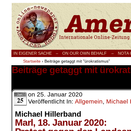
Internationale Onlinezeitung für Frieden
IN EIGENER SACHE
–
ON OUR OWN BEHALF –
NOTA
Startseite
›
Beiträge getaggt mit "ürokratismus"
Beiträge getaggt mit ürokra
1 Ergebnis.
on
25. Januar 2020
Jan.
25
Veröffentlicht In:
Allgemein
,
Michael 
Michael Hillerband
Marl, 18. Januar 2020: