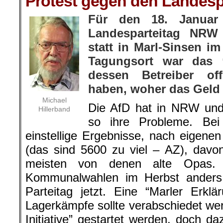
Protest gegen den Landespa
Für den 18. Januar
Landesparteitag NRW
statt in Marl-Sinsen i
Tagungsort war das 
dessen Betreiber of
haben, woher das Geld
Michael
Die AfD hat in NRW und
Hillerband
so ihre Probleme. Be
einstellige Ergebnisse, nach eigene
(das sind 5600 zu viel – AZ), davo
meisten von denen alte Opas.
Kommunalwahlen im Herbst anders
Parteitag jetzt. Eine “Marler Erkl
Lagerkämpfe sollte verabschiedet we
Initiative” gestartet werden, doch d