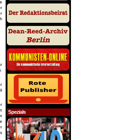
ie
er
er
ch
e
hr
n.
r
it
er
en
Spezials
en
e
er
us