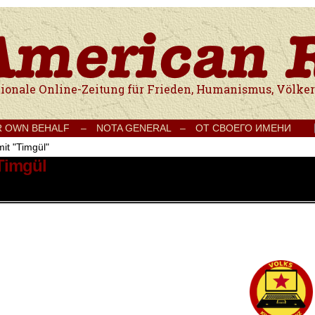
e Onlinezeitung für Frieden, Humanismus, Völkerverständigung und Kul
R OWN BEHALF –
NOTA GENERAL –
ОТ СВОЕГО ИМЕНИ
mit "Timgül"
 Timgül