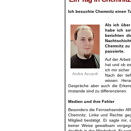
Ich besuchte Chemnitz einen Ta
.
Als ich übe
habe ich so
berichten d
Nachtschich
Chemnitz zu 
passierte.
Auf der Arbei
hat und ob e
ich mir siche
Andre Accardi
Nach der tie
wissen. Hera
Gespräche aber auch die Erkennt
imstande sind zu differenzieren.
.
Medien und ihre Fehler
Besonders die Fernsehsender ARD
Chemnitz, Linke und Rechte geg
Mitglied bestätigt. Er sagte mir
keiner Weise gewaltsam vorgega
deutlich in der Minderheit. Er s