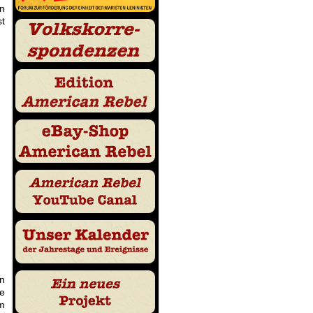
n
st
en
ne
um