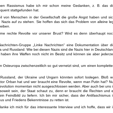
hen Rassismus habe ich mir schon meine Gedanken, z. B. das di
equent stattgefunden hat.
il von Menschen in der Gesellschaft die große Angst haben und si
azis auf zu stehen. Sie hoffen das sich das Problem von alleine le
leiben.
me rechte Revolte vor unserer Brust? Wird es denn überhaupt noc
achrichten-Gruppe „Linke Nachrichten“ eine Dokumentation über di
 und Russland. Wie bei diesen Nazis sind die Nazis hier in Deutschla
haben ihre Waffen noch nicht im Besitz und können sie aber jederze
n Osteuropa zwischenzeitlich so gut vernetzt sind, um einen komplett
Russland, der Ukraine und Ungarn könnten sofort loslegen. Bloß w
ktor Orban hat und wer braucht eine Revolte, wenn man Putin hat? N
Revolution momentan nicht ausgeschlossen werden. Aber auch bei uns 
soweit sein, der Staat schaut zu, denn er braucht die Rechten und 
n Feindbild zu liefern. Ich bin mir sicher, dass der Antifaschismus 
us und Friedens Bekenntnisse zu retten ist.
nke ich mich für das interessante Interview und ich hoffe, dass wir 