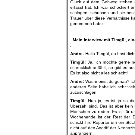
Glück auf dem Gehweg stehen abe
erfasst hat. Ich war schockiert 
schlagen, schubsen und sie besc
Trauer über diese Verhältnisse 
genommen habe.
.
.
Mein Interview mit Timgül, ei
.
Andre:
Hallo Timgül, du hast dich 
Timgül:
Ja, ich möchte gerne no
schrecklich anfühlt, so gibt es a
Es ist also nicht alles schlecht!
Andre:
Was meinst du genau? Ic
anderen Seite habe ich sehr viel
zuzuschlagen.
Timgül:
Nun ja, es ist ja so die
Überzahl sind. Das ist aber kein 
Menschen zu reden. Es ist für u
Wochenende ist der Rest der 
schickt ihre Reporter um ein Stück
nicht auf den Angriff der Neonaz
anprangern.