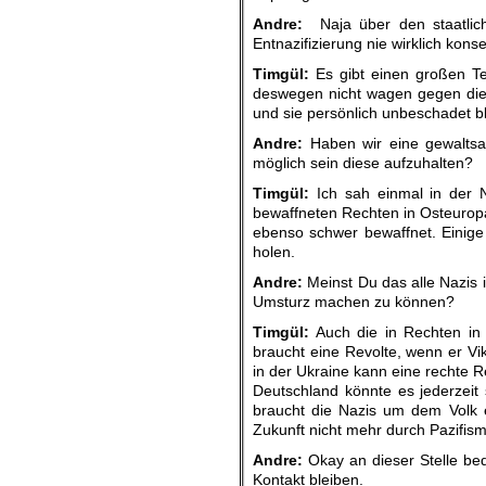
Andre:
Naja über den staatlic
Entnazifizierung nie wirklich kons
Timgül:
Es gibt einen großen Te
deswegen nicht wagen gegen die N
und sie persönlich unbeschadet b
Andre:
Haben wir eine gewaltsa
möglich sein diese aufzuhalten?
Timgül:
Ich sah einmal in der N
bewaffneten Rechten in Osteuropa
ebenso schwer bewaffnet. Einige 
holen.
Andre:
Meinst Du das alle Nazis i
Umsturz machen zu können?
Timgül:
Auch die in Rechten in 
braucht eine Revolte, wenn er Vi
in der Ukraine kann eine rechte 
Deutschland könnte es jederzeit 
braucht die Nazis um dem Volk ei
Zukunft nicht mehr durch Pazifism
Andre:
Okay an dieser Stelle beda
Kontakt bleiben.