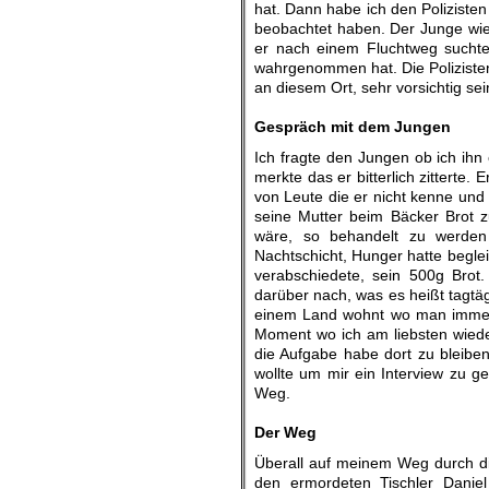
hat. Dann habe ich den Polizisten
beobachtet haben. Der Junge wied
er nach einem Fluchtweg suchte
wahrgenommen hat. Die Polizisten 
an diesem Ort, sehr vorsichtig sein
.
Gespräch mit dem Jungen
Ich fragte den Jungen ob ich ihn 
merkte das er bitterlich zitterte.
von Leute die er nicht kenne und
seine Mutter beim Bäcker Brot z
wäre, so behandelt zu werden
Nachtschicht, Hunger hatte beglei
verabschiedete, sein 500g Brot
darüber nach, was es heißt tagtä
einem Land wohnt wo man immer
Moment wo ich am liebsten wieder
die Aufgabe habe dort zu bleiben
wollte um mir ein Interview zu 
Weg.
.
Der Weg
Überall auf meinem Weg durch di
den ermordeten Tischler Daniel 