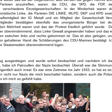
 Parteien anzutreffen, waren: die CDU, die SPD, die FDP, de
verschiedene Einzelgewerkschaften. In der Minderheit waren di
ntionistische Linke, die Parteien DIE LINKE, MLPD, DKP und KPD sow
aftsmitglied der IG Metall und ein Mitglied der Gewerkschaft Ver
tglieder bestätigten ebenfalls das unorganisierte Bürger bei de
en Mehrheit waren und das der Protest friedlich geführt wurde. D
ber übereinstimmend, dass Linke Gewalt angewendet haben und das 
 zwischen links und rechts gekommen ist. Das ist also gelogen, u
or gehaltener Hand die Schilderungen des CDU-Mannes bestätigt. I
 die Staatsmedien übereinstimmend lügen.
ug ausgestiegen und wurde sofort beobachtet und nachdem ich da
 habe ich Patrouillen der Nazis beobachtet. Überall war die Stimmu
igentlich auch irreal. Es war eine Zeitreise ins Jahr 1933, so hat es si
n nicht nur Nazis die mich beschattet haben, sondern auch die Poliz
ss ich mich so gefühlt habe.