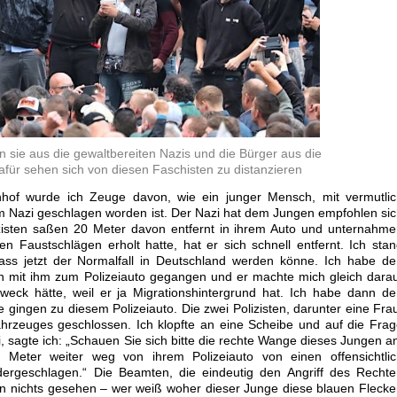
n sie aus die gewaltbereiten Nazis und die Bürger aus die
afür sehen sich von diesen Faschisten zu distanzieren
hof wurde ich Zeuge davon, wie ein junger Mensch, mit vermutlic
m Nazi geschlagen worden ist. Der Nazi hat dem Jungen empfohlen si
zisten saßen 20 Meter davon entfernt in ihrem Auto und unternahm
en Faustschlägen erholt hatte, hat er sich schnell entfernt. Ich sta
ss jetzt der Normalfall in Deutschland werden könne. Ich habe de
n mit ihm zum Polizeiauto gegangen und er machte mich gleich dara
eck hätte, weil er ja Migrationshintergrund hat. Ich habe dann d
 gingen zu diesem Polizeiauto. Die zwei Polizisten, darunter eine Fra
ahrzeuges geschlossen. Ich klopfte an eine Scheibe und auf die Fra
 sagte ich: „Schauen Sie sich bitte die rechte Wange dieses Jungen a
eter weiter weg von ihrem Polizeiauto von einen offensichtlic
dergeschlagen.“ Die Beamten, die eindeutig den Angriff des Recht
n nichts gesehen – wer weiß woher dieser Junge diese blauen Fleck