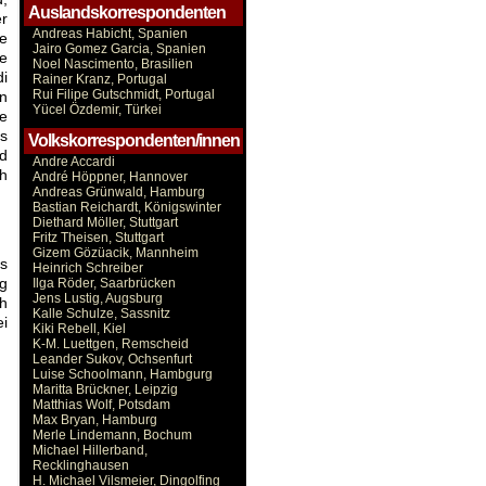
Auslandskorrespondenten
r
Andreas Habicht, Spanien
e
Jairo Gomez Garcia, Spanien
ie
Noel Nascimento, Brasilien
di
Rainer Kranz, Portugal
Rui Filipe Gutschmidt, Portugal
n
Yücel Özdemir, Türkei
ie
es
Volkskorrespondenten/innen
nd
Andre Accardi
ch
André Höppner, Hannover
Andreas Grünwald, Hamburg
Bastian Reichardt, Königswinter
Diethard Möller, Stuttgart
Fritz Theisen, Stuttgart
Gizem Gözüacik, Mannheim
s
Heinrich Schreiber
ng
Ilga Röder, Saarbrücken
Jens Lustig, Augsburg
ch
Kalle Schulze, Sassnitz
ei
Kiki Rebell, Kiel
K-M. Luettgen, Remscheid
Leander Sukov, Ochsenfurt
Luise Schoolmann, Hambgurg
Maritta Brückner, Leipzig
Matthias Wolf, Potsdam
Max Bryan, Hamburg
Merle Lindemann, Bochum
Michael Hillerband,
Recklinghausen
H. Michael Vilsmeier, Dingolfing