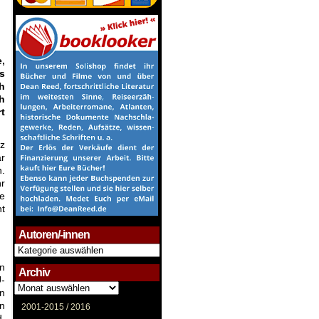
,
s
h
h
t
tz
ar
n.
r
e
ht
Autoren/-innen
Autoren/-
innen
in
Archiv
-
Archiv
in
n
2001-2015 /
2016
d,