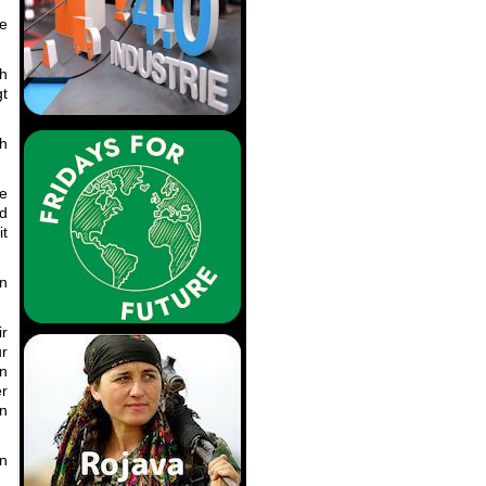
e
ch
gt
h
e
nd
it
en
ir
ur
in
er
in
in