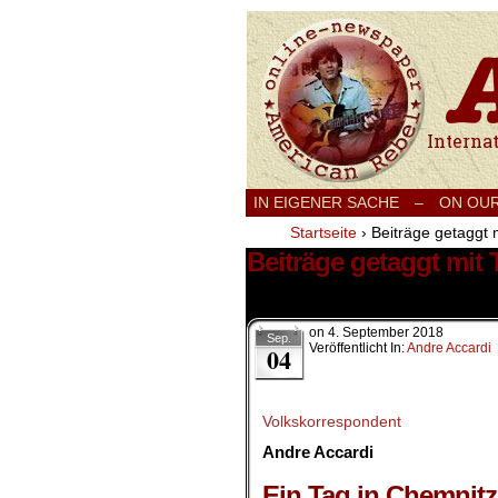
International
IN EIGENER SACHE
–
ON OU
Startseite
›
Beiträge getaggt 
Beiträge getaggt mit
1 Ergebnis.
on
4. September 2018
Sep.
Veröffentlicht In:
Andre Accardi
04
Volkskorrespondent
Andre Accardi
.
Ein Tag in Chemnitz