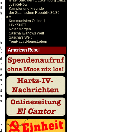
Israel Büro der R. Luxemburg Stiftg.
en
JusticeNow!
il
Kämpfer und Freunde
h
der Spanischen Republik 36/39
e.V.
er
Kommunisten Online †
LINKSNET
Roter Morgen
Sascha Iwanows Welt
Sascha’s Welt
YeniHayat/NeuesLeben
ch
t,
American Rebel
ür
al
r
hm
e
in
r
st
en
en
ür
nd