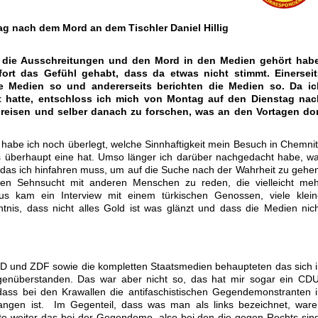
g nach dem Mord an dem Tischler Daniel Hillig
r die Ausschreitungen und den Mord in den Medien gehört habe
fort das Gefühl gehabt, dass da etwas nicht stimmt. Einerseit
ie Medien so und andererseits berichten die Medien so. Da ic
t hatte, entschloss ich mich von Montag auf den Dienstag nac
reisen und selber danach zu forschen, was an den Vortagen dor
t habe ich noch überlegt, welche Sinnhaftigkeit mein Besuch in Chemni
s überhaupt eine hat. Umso länger ich darüber nachgedacht habe, w
r das ich hinfahren muss, um auf die Suche nach der Wahrheit zu gehe
fen Sehnsucht mit anderen Menschen zu reden, die vielleicht meh
us kam ein Interview mit einem türkischen Genossen, viele klein
nis, dass nicht alles Gold ist was glänzt und dass die Medien nic
 und ZDF sowie die kompletten Staatsmedien behaupteten das sich 
enüberstanden. Das war aber nicht so, das hat mir sogar ein CDU
, dass bei den Krawallen die antifaschistischen Gegendemonstranten 
ngen ist. Im Gegenteil, dass was man als links bezeichnet, ware
agte weiter das bei der Gegendemo, also bei den die gegen Rechts sin