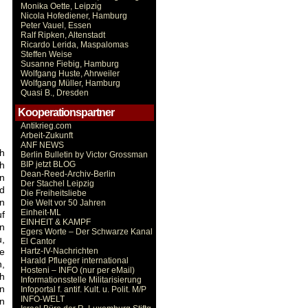
Monika Oette, Leipzig
Nicola Hofediener, Hamburg
Peter Vauel, Essen
Ralf Ripken, Altenstadt
Ricardo Lerida, Maspalomas
Steffen Weise
Susanne Fiebig, Hamburg
Wolfgang Huste, Ahrweiler
Wolfgang Müller, Hamburg
Quasi B., Dresden
Kooperationspartner
Antikrieg.com
Arbeit-Zukunft
ANF NEWS
h
Berlin Bulletin by Victor Grossman
ch
BIP jetzt BLOG
Dean-Reed-Archiv-Berlin
en
Der Stachel Leipzig
nd
Die Freiheitsliebe
n
Die Welt vor 50 Jahren
Einheit-ML
uf
EINHEIT & KAMPF
en
Egers Worte – Der Schwarze Kanal
u,
El Cantor
ge
Hartz-IV-Nachrichten
Harald Pflueger international
n,
Hosteni – INFO (nur per eMail)
h
Informationsstelle Militarisierung
en
Infoportal f. antif. Kult. u. Polit. M/P
INFO-WELT
en