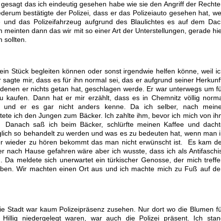
 gesagt das ich eindeutig gesehen habe wie sie den Angriff der Recht
erum bestätigte der Polizei, dass er das Polizeiauto gesehen hat, we
 und das Polizeifahrzeug aufgrund des Blaulichtes es auf dem Dac
meinten dann das wir mit so einer Art der Unterstellungen, gerade hi
 sollten.
ein Stück begleiten können oder sonst irgendwie helfen könne, weil i
 Er sagte mir, dass es für ihn normal sei, das er aufgrund seiner Herkunf
 denen er nichts getan hat, geschlagen werde. Er war unterwegs um f
u kaufen. Dann hat er mir erzählt, dass es in Chemnitz völlig norm
 und er es gar nicht anders kenne. Da ich selber, nach meine
tete ich den Jungen zum Bäcker. Ich zahlte ihm, bevor ich mich von i
. Danach saß ich beim Bäcker, schlürfte meinen Kaffee und dacht
glich so behandelt zu werden und was es zu bedeuten hat, wenn man 
 wieder zu hören bekommt das man nicht erwünscht ist. Es kam de
 nach Hause gefahren wäre aber ich wusste, dass ich als Antifaschi
. Da meldete sich unerwartet ein türkischer Genosse, der mich treff
geben. Wir machten einen Ort aus und ich machte mich zu Fuß auf d
e Stadt war kaum Polizeipräsenz zusehen. Nur dort wo die Blumen f
Hillig niedergelegt waren, war auch die Polizei präsent. Ich sta