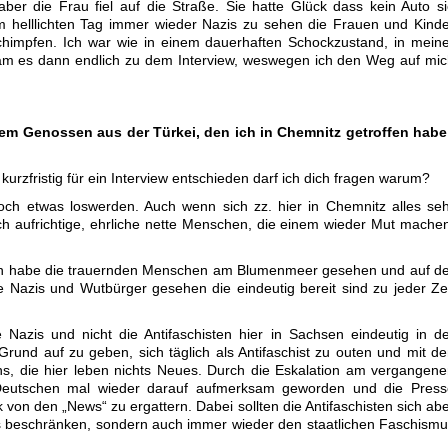
r die Frau fiel auf die Straße. Sie hatte Glück dass kein Auto s
am helllichten Tag immer wieder Nazis zu sehen die Frauen und Kind
himpfen. Ich war wie in einem dauerhaften Schockzustand, in mein
kam es dann endlich zu dem Interview, weswegen ich den Weg auf mi
nem Genossen aus der Türkei, den ich in Chemnitz getroffen hab
kurzfristig für ein Interview entschieden darf ich dich fragen warum?
ch etwas loswerden. Auch wenn sich zz. hier in Chemnitz alles se
uch aufrichtige, ehrliche nette Menschen, die einem wieder Mut mache
h habe die trauernden Menschen am Blumenmeer gesehen und auf de
e Nazis und Wutbürger gesehen die eindeutig bereit sind zu jeder Ze
 Nazis und nicht die Antifaschisten hier in Sachsen eindeutig in d
Grund auf zu geben, sich täglich als Antifaschist zu outen und mit d
ns, die hier leben nichts Neues. Durch die Eskalation am vergangen
Deutschen mal wieder darauf aufmerksam geworden und die Press
 von den „News“ zu ergattern. Dabei sollten die Antifaschisten sich ab
is beschränken, sondern auch immer wieder den staatlichen Faschism