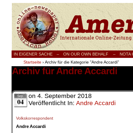
Internationale Onlinezeitung für Frieden
IN EIGENER SACHE
–
ON OUR OWN BEHALF –
NOTA
Startseite
›
Archiv für die Kategorie "Andre Accardi"
Archiv für Andre Accardi
1 Ergebnis.
on
4. September 2018
Sep.
04
Veröffentlicht In:
Andre Accardi
Volkskorrespondent
Andre Accardi
.