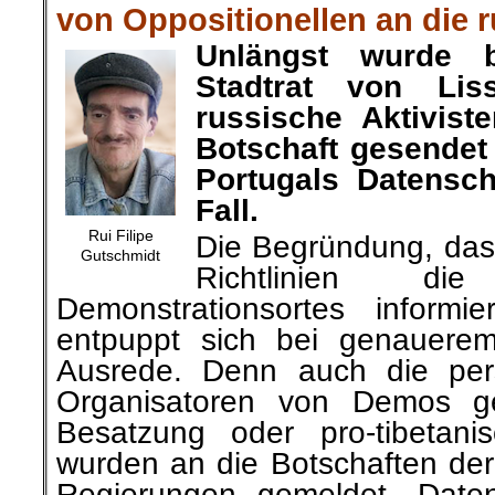
von Oppositionellen an die 
Unlängst
wurde
Stadtrat von Li
russische Aktivist
Botschaft gesendet
Portugals Datensc
Fall.
Rui Filipe
Die Begründung, das
Gutschmidt
Richtlinien d
Demonstrationsortes inform
entpuppt
sich bei genauerem
Ausrede. Denn auch die per
Organisatoren von Demos ge
Besatzung oder pro-tibetani
wurden an die Botschaften der 
Regierungen gemeldet. Daten