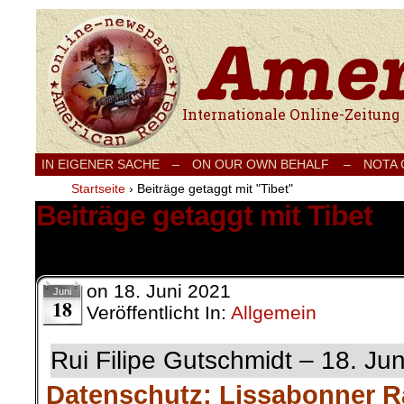
Internationale Onlinezeitung für Frieden
IN EIGENER SACHE
–
ON OUR OWN BEHALF –
NOTA
Startseite
›
Beiträge getaggt mit "Tibet"
Beiträge getaggt mit Tibet
1 Ergebnis.
on
18. Juni 2021
Juni
18
Veröffentlicht In:
Allgemein
Rui Filipe Gutschmidt – 18. Ju
Datenschutz: Lissabonner R