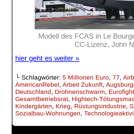
Modell des FCAS in Le Bourges
CC-Lizenz, John 
hier geht es weiter »
└ Schlagwörter:
5 Millionen Euro
,
77
,
Air
AmericanRebel
,
Arbeit Zukunft
,
Augsburg
Deutschland
,
Drohnenschwarm
,
Eurofigh
Gesamtbetriebsrat
,
Hightech-Tötungsma
Kindergärten
,
Krieg
,
Rüstungsindustrie
,
S
Sozialbau-Wohnungen
,
Technologieaktivi