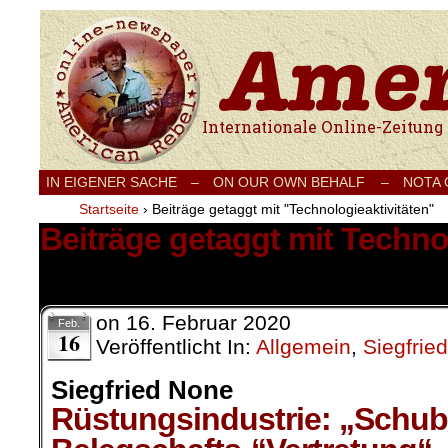
Internationale Onlinezeitung für Frieden
IN EIGENER SACHE
–
ON OUR OWN BEHALF –
NOTA
Startseite
›
Beiträge getaggt mit "Technologieaktivitäten"
Beiträge getaggt mit Techno
1 Ergebnis.
on
16. Februar 2020
Feb.
16
Veröffentlicht In:
Allgemein
,
Siegfrie
Siegfried None
Rüstungsindustrie: „Schub