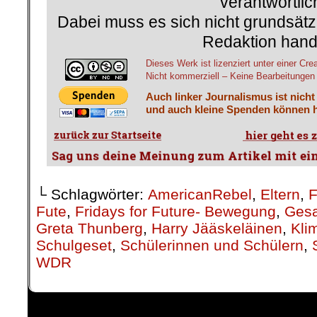
verantwortlic
Dabei muss es sich nicht grundsätz
Redaktion hand
Dieses Werk ist lizenziert unter einer 
Nicht kommerziell – Keine Bearbeitungen 4
Auch linker Journalismus ist nicht
und auch kleine Spenden können h
└ Schlagwörter:
AmericanRebel
,
Eltern
,
Fute
,
Fridays for Future- Bewegung
,
Gesa
Greta Thunberg
,
Harry Jääskeläinen
,
Kli
Schulgeset
,
Schülerinnen und Schülern
,
WDR