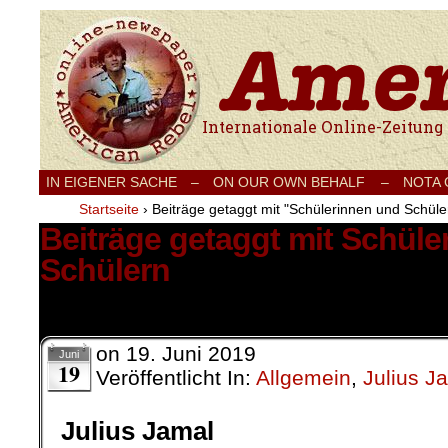
Internationale Onlinezeitung für Frieden
IN EIGENER SACHE
–
ON OUR OWN BEHALF –
NOTA
Startseite
›
Beiträge getaggt mit "Schülerinnen und Schüle
Beiträge getaggt mit Schüle
Schülern
1 Ergebnis.
on
19. Juni 2019
Juni
19
Veröffentlicht In:
Allgemein
,
Julius J
Julius Jamal