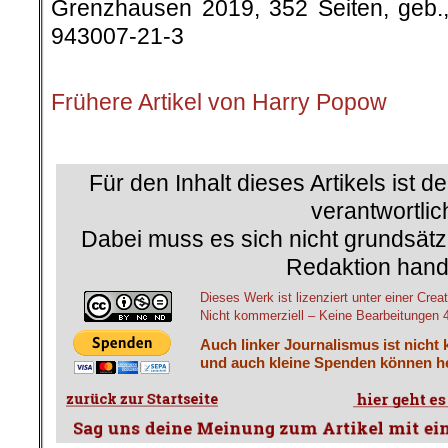
Grenzhausen 2019, 352 Seiten, geb.
943007-21-3
.
Frühere Artikel von Harry Popow
.
Für den Inhalt dieses Artikels ist d
verantwortlic
Dabei muss es sich nicht grundsätz
Redaktion hand
Dieses Werk ist lizenziert unter einer C
Nicht kommerziell – Keine Bearbeitungen 4.
Auch linker Journalismus ist nicht 
und auch kleine Spenden können he