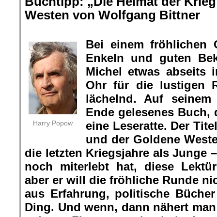
Buchtipp:
„
Die Heimat der Krie
Westen von Wolfgang Bittner
.
Bei einem fröhlichen 
Enkeln und guten Bek
Michel etwas abseits 
Ohr für die lustigen 
lächelnd. Auf seine
Ende gelesenes Buch, d
Harry Popow
eine Leseratte. Der Tite
und der Goldene Weste
die letzten Kriegsjahre als Junge 
noch miterlebt hat, diese Lektü
aber er will die fröhliche Runde n
aus Erfahrung, politische Büche
Ding. Und wenn, dann nähert man 