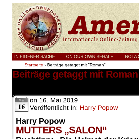
Internationale Onlinezeitung für Frieden
IN EIGENER SACHE
–
ON OUR OWN BEHALF –
NOTA
Startseite
›
Beiträge getaggt mit "Roman"
Beiträge getaggt mit Roman
1 Ergebnis.
on
16. Mai 2019
Mai
16
Veröffentlicht In:
Harry Popow
Harry Popow
MUTTERS „SALON“