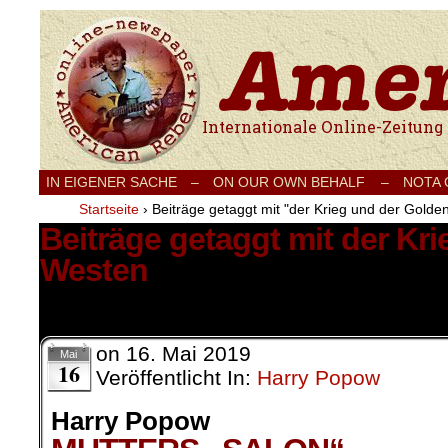
Internationale Onlinezeitung für Frieden
IN EIGENER SACHE
–
ON OUR OWN BEHALF –
NOTA
Startseite
›
Beiträge getaggt mit "der Krieg und der Gold
Beiträge getaggt mit der Kr
Westen
1 Ergebnis.
on
16. Mai 2019
Mai
16
Veröffentlicht In:
Harry Popow
Harry Popow