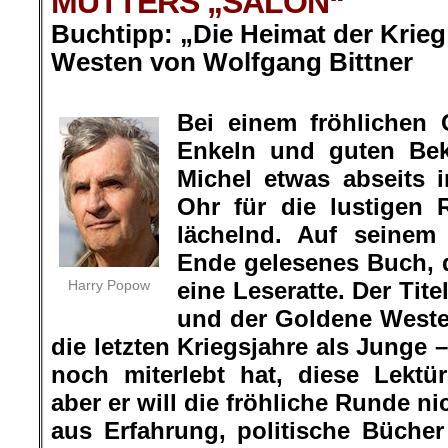
MUTTERS „SALON“
Buchtipp:
„
Die Heimat der Krie
Westen von Wolfgang Bittner
.
Bei einem fröhlichen 
Enkeln und guten Bek
Michel etwas abseits 
Ohr für die lustigen 
lächelnd. Auf seine
Ende gelesenes Buch, d
Harry Popow
eine Leseratte. Der Tite
und der Goldene Weste
die letzten Kriegsjahre als Junge 
noch miterlebt hat, diese Lektü
aber er will die fröhliche Runde n
aus Erfahrung, politische Büche