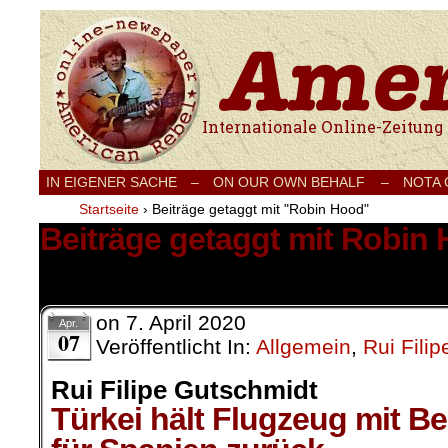
Internationale Onlinezeitung für Frieden
IN EIGENER SACHE
–
ON OUR OWN BEHALF –
NOTA
Startseite
›
Beiträge getaggt mit "Robin Hood"
Beiträge getaggt mit Robin
1 Ergebnis.
on
7. April 2020
Apr.
07
Veröffentlicht In:
Allgemein
,
Rui Fili
Rui Filipe Gutschmidt
Türkei hält Flugzeug mit 