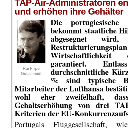
TAP-Air-Administratoren e
und erhöhen ihre Gehälter
Die portugiesische 
bekommt staatliche Hil
abgesegnet wird
Restrukturierungsplan
Wirtschaftlichkei
garantiert. Entl
Rui Filipe
durchschnittliche Kü
Gutschmidt
% sind typische B
Mitarbeiter der Lufthansa bestäti
wohl eher zweifelhaft, das
Gehaltserhöhung von drei TAP
Kriterien der EU-Konkurrenzaufsi
Portugals Fluggesellschaft, w