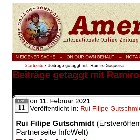
Internationale Onlinezeitung für Frieden
IN EIGENER SACHE
–
ON OUR OWN BEHALF –
NOTA
Startseite
›
Beiträge getaggt mit "Ramiro Sequeira"
Beiträge getaggt mit Ramiro
1 Ergebnis.
on
11. Februar 2021
Feb.
11
Veröffentlicht In:
Rui Filipe Gutschmi
Rui Filipe Gutschmidt
(Erstveröffen
Partnerseite InfoWelt)