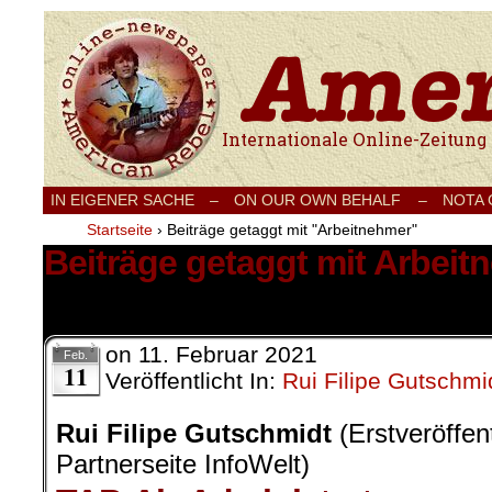
Internationale Onlinezeitung für Frieden
IN EIGENER SACHE
–
ON OUR OWN BEHALF –
NOTA
Startseite
›
Beiträge getaggt mit "Arbeitnehmer"
Beiträge getaggt mit Arbeit
1 Ergebnis.
on
11. Februar 2021
Feb.
11
Veröffentlicht In:
Rui Filipe Gutschmi
Rui Filipe Gutschmidt
(Erstveröffen
Partnerseite InfoWelt)