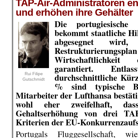
TAP-Air-Administratoren e
und erhöhen ihre Gehälter
Die portugiesische 
bekommt staatliche Hil
abgesegnet wird
Restrukturierungsplan
Wirtschaftlichkei
garantiert. Entl
Rui Filipe
durchschnittliche Kü
Gutschmidt
% sind typische B
Mitarbeiter der Lufthansa bestäti
wohl eher zweifelhaft, das
Gehaltserhöhung von drei TAP
Kriterien der EU-Konkurrenzaufsi
Portugals Fluggesellschaft, w