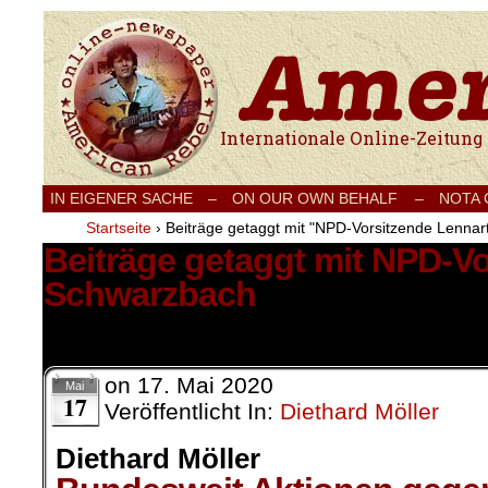
Internationale Onlinezeitung für Frieden
IN EIGENER SACHE
–
ON OUR OWN BEHALF –
NOTA
Startseite
›
Beiträge getaggt mit "NPD-Vorsitzende Lenna
Beiträge getaggt mit NPD-V
Schwarzbach
1 Ergebnis.
on
17. Mai 2020
Mai
17
Veröffentlicht In:
Diethard Möller
Diethard Möller