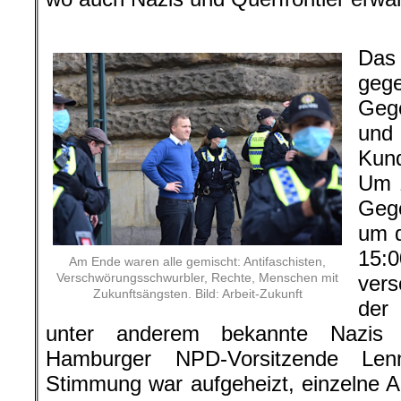
.
Das
geg
Gege
und
Kun
Um 1
Geg
um 
15
Am Ende waren alle gemischt: Antifaschisten,
Verschwörungsschwurbler, Rechte, Menschen mit
vers
Zukunftsängsten. Bild: Arbeit-Zukunft
der
unter anderem bekannte Nazis w
Hamburger NPD-Vorsitzende Len
Stimmung war aufgeheizt, einzelne An