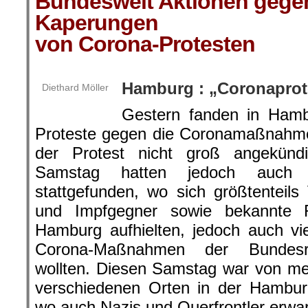
Bundesweit Aktionen gegen
Kaperungen
von Corona-Protesten
.
Hamburg : „Coronapro
Diethard Möller
Gestern fanden in Hamb
Proteste gegen die Coronamaßnahmen
der Protest nicht groß angekünd
Samstag hatten jedoch auch 
stattgefunden, wo sich größtenteils
und Impfgegner sowie bekannte
Hamburg aufhielten, jedoch auch vi
Corona-Maßnahmen der Bundesre
wollten. Diesen Samstag war von m
verschiedenen Orten in der Hambur
wo auch Nazis und Querfrontler erwar